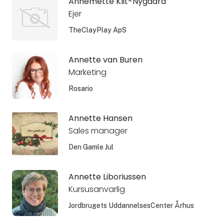
Annemette Klit-Nygaard
Ejer
TheClayPlay ApS
Annette van Buren
Marketing
Rosario
Annette Hansen
Sales manager
Den Gamle Jul
Annette Liboriussen
Kursusanvarlig
Jordbrugets UddannelsesCenter Århus