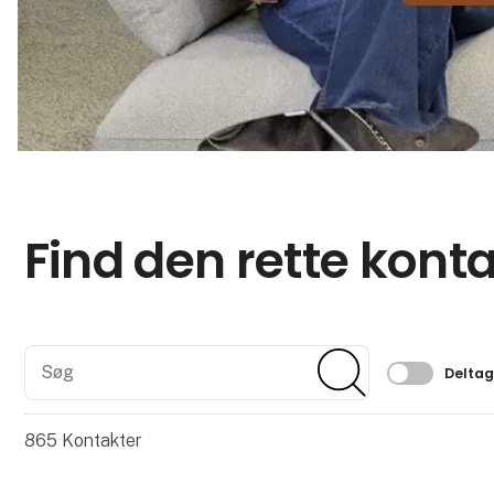
Find den rette kont
Søg
Søg
Filtrer 
Delta
865
Kontakter