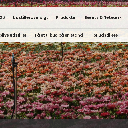
26
Udstilleroversigt
Produkter
Events & Netværk
blive udstiller
Få et tilbud på en stand
For udstillere