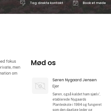
Tag direkte kontakt
Book et møde
Mød os
med fokus
private, men
rmation om
Søren Nygaard Jensen
Ejer
Søren, også kaldet ham sjælv',
etablerede Nygaards
Planteskole i 1984 og fungeret
som den daglige leder og