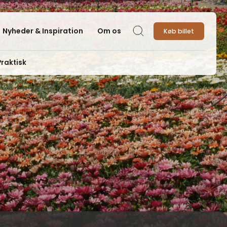
Nyheder & Inspiration
Om os
Køb billet
Søg
Praktisk