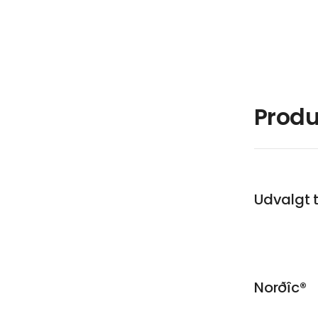
Produ
Udvalgt t
Norðîc®