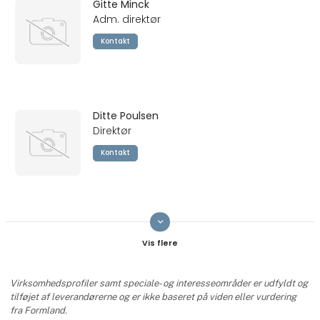
Gitte Minck
Adm. direktør
Kontakt
Ditte Poulsen
Direktør
Kontakt
keyboard_arrow_down
Christian Colberg
Salgschef
Kontakt
Virksomhedsprofiler samt speciale- og interesseområder er udfyldt og
tilføjet af leverandørerne og er ikke baseret på viden eller vurdering
fra Formland.