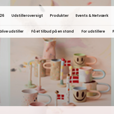
26
Udstilleroversigt
Produkter
Events & Netværk
blive udstiller
Få et tilbud på en stand
For udstillere