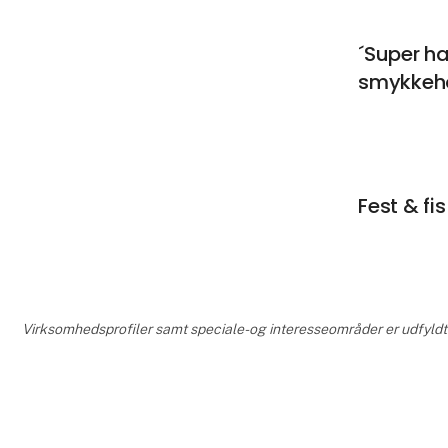
´Super h
smykkeh
Fest & fi
Virksomhedsprofiler samt speciale- og interesseområder er udfyldt o