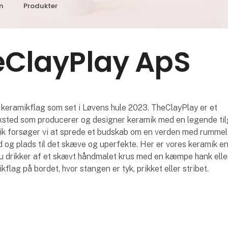
n
Produkter
eClayPlay ApS
 keramikflag som set i Løvens hule 2023. TheClayPlay er et
sted som producerer og designer keramik med en legende ti
ik forsøger vi at sprede et budskab om en verden med rummel
d og plads til det skæve og uperfekte. Her er vores keramik en
u drikker af et skævt håndmalet krus med en kæmpe hank elle
flag på bordet, hvor stangen er tyk, prikket eller stribet.