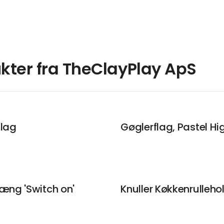
kter fra TheClayPlay ApS
flag
Gøglerflag, Pastel Hi
ng 'Switch on'
Knuller Køkkenrulleho