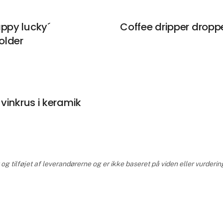
appy lucky´
Coffee dripper dropp
older
s vinkrus i keramik
g tilføjet af leverandørerne og er ikke baseret på viden eller vurderin