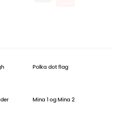
Kontakt
gh
Polka dot flag
lder
Mina 1 og Mina 2