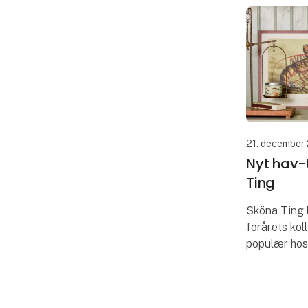
21. december
Nyt hav-
Ting
Sköna Ting 
forårets koll
populær hos
turist butikk
Der er både 