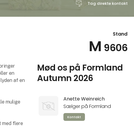
Tag direkte kontakt
Stand
M
9606
Mød os på Formland
 bringer
ller en
Autumn 2026
 lyden af en
Anette Weinreich
lle mulige
Sælger på Formland
Kontakt
t med flere