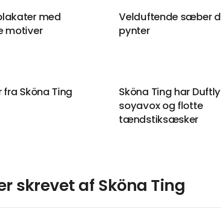
plakater med
Velduftende sæber d
e motiver
pynter
 fra Sköna Ting
Sköna Ting har Duftly
soyavox og flotte
tændstiksæsker
ler skrevet af Sköna Ting