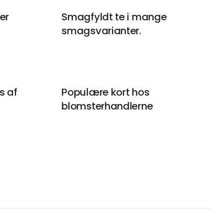
er
Smagfyldt te i mange
smagsvarianter.
s af
Populære kort hos
blomsterhandlerne