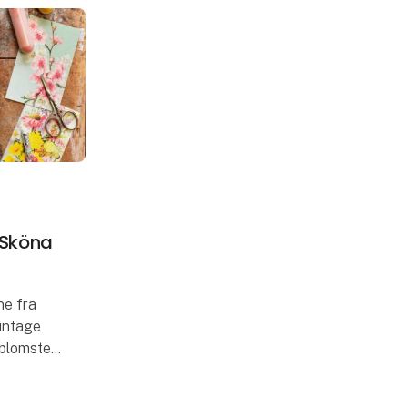
 Sköna
ne fra
intage
blomster.
nen. Så er
ntastiske