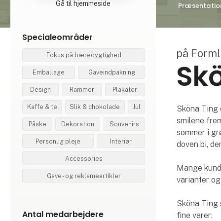
Gå til hjemmeside
Præsentatio
Specialeområder
på Form
Fokus på bæredygtighed
Skö
Emballage
Gaveindpakning
Design
Rammer
Plakater
Kaffe & te
Slik & chokolade
Jul
Sköna Ting e
smilene frem
Påske
Dekoration
Souvenirs
sommer i grø
Personlig pleje
Interiør
doven bi, d
Accessories
Mange kunder
Gave - og reklameartikler
varianter og
Sköna Ting s
Antal medarbejdere
fine varer: