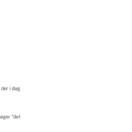
 der i dag
søger "det