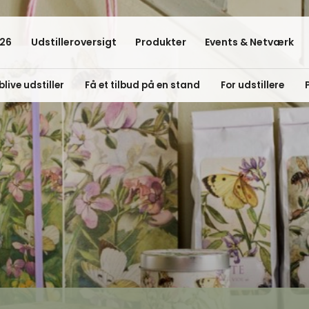
26
Udstilleroversigt
Produkter
Events & Netværk
blive udstiller
Få et tilbud på en stand
For udstillere