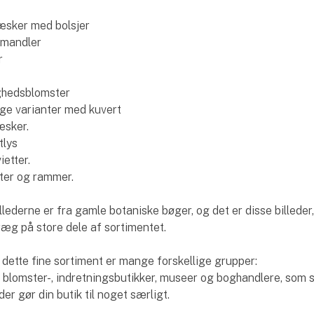
æsker med bolsjer
emandler
r
ighedsblomster
ge varianter med kuvert
æsker.
tlys
ietter.
ter og rammer.
lederne er fra gamle botaniske bøger, og det er disse billeder,
præg på store dele af sortimentet.
 dette fine sortiment er mange forskellige grupper:
blomster-, indretningsbutikker, museer og boghandlere, som 
, der gør din butik til noget særligt.