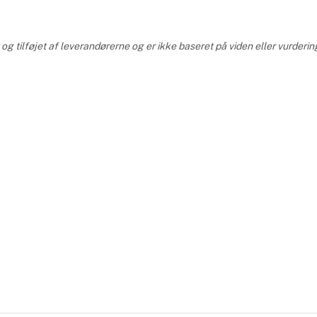
er med bolcher, te,
til at skabe ste
g tilføjet af leverandørerne og er ikke baseret på viden eller vurderin