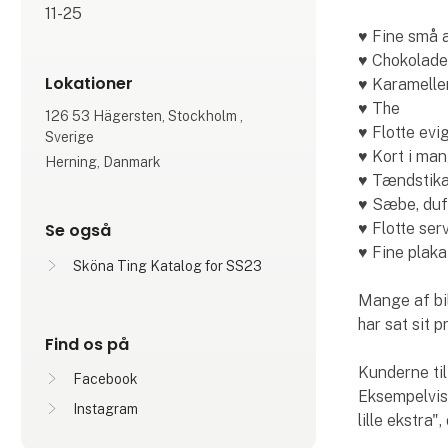
11-25
♥ Fine små 
♥ Chokolad
Lokationer
♥ Karamelle
♥ The
126 53 Hägersten, Stockholm ,
♥ Flotte ev
Sverige
♥ Kort i man
Herning, Danmark
♥ Tændstik
♥ Sæbe, duf
♥ Flotte serv
Se også
♥ Fine plaka
Sköna Ting Katalog for SS23
Mange af bil
har sat sit 
Find os på
Kunderne til
Facebook
Eksempelvis 
Instagram
lille ekstra"