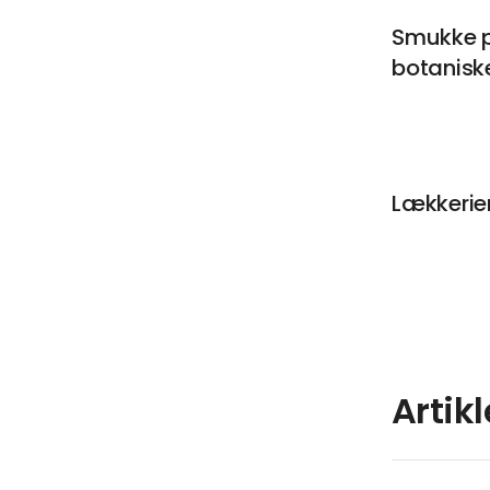
Smukke 
botanisk
Lækkerier
Artik