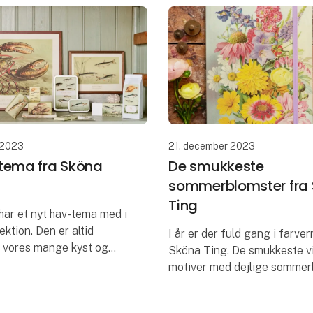
 2023
21. december 2023
tema fra Sköna
De smukkeste
sommerblomster fra
Ting
har et nyt hav-tema med i
ektion. Den er altid
I år er der fuld gang i farver
 vores mange kyst og
Sköna Ting. De smukkeste v
er.
motiver med dejlige sommer
Få noget farve ind kollektio
fugle, fisk og skaldyr.
motiverne fra Sköna Ting fa