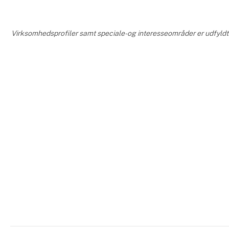
Og fås i dås
serviett
Virksomhedsprofiler samt speciale- og interesseområder er udfyldt o