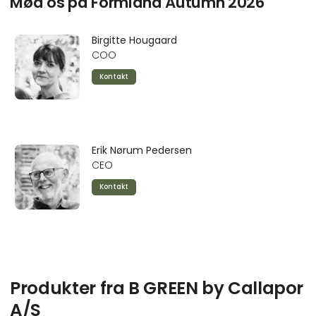
Mød os på Formland Autumn 2026
Birgitte Hougaard
COO
Kontakt
Erik Nørum Pedersen
CEO
Kontakt
Produkter fra B GREEN by Callapor
A/S