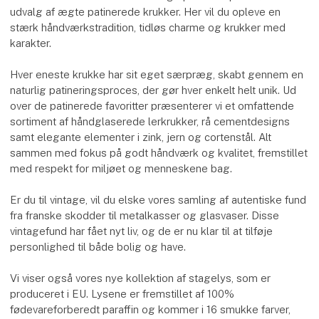
udvalg af ægte patinerede krukker. Her vil du opleve en
stærk håndværkstradition, tidløs charme og krukker med
karakter.
Hver eneste krukke har sit eget særpræg, skabt gennem en
naturlig patineringsproces, der gør hver enkelt helt unik. Ud
over de patinerede favoritter præsenterer vi et omfattende
sortiment af håndglaserede lerkrukker, rå cementdesigns
samt elegante elementer i zink, jern og cortenstål. Alt
sammen med fokus på godt håndværk og kvalitet, fremstillet
med respekt for miljøet og menneskene bag.
Er du til vintage, vil du elske vores samling af autentiske fund
fra franske skodder til metalkasser og glasvaser. Disse
vintagefund har fået nyt liv, og de er nu klar til at tilføje
personlighed til både bolig og have.
Vi viser også vores nye kollektion af stagelys, som er
produceret i EU. Lysene er fremstillet af 100%
fødevareforberedt paraffin og kommer i 16 smukke farver,