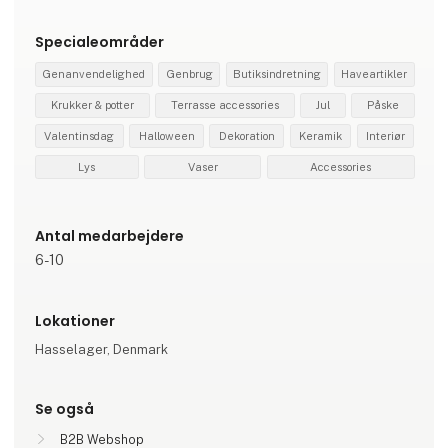
Specialeområder
Genanvendelighed
Genbrug
Butiksindretning
Haveartikler
Krukker & potter
Terrasse accessories
Jul
Påske
Valentinsdag
Halloween
Dekoration
Keramik
Interiør
Lys
Vaser
Accessories
Antal medarbejdere
6-10
Lokationer
Hasselager, Denmark
Se også
B2B Webshop