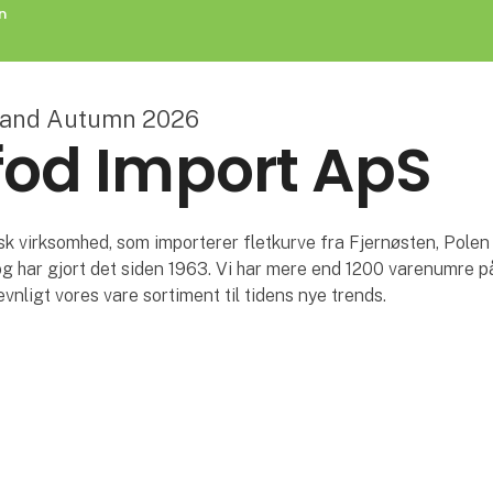
n
land Autumn 2026
od Import ApS
sk virksomhed, som importerer fletkurve fra Fjernøsten, Polen
 har gjort det siden 1963. Vi har mere end 1200 varenumre p
vnligt vores vare sortiment til tidens nye trends.