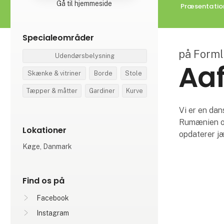
Gå til hjemmeside
Præsentatio
Specialeområder
på Form
Udendørsbelysning
Aaf
Skænke & vitriner
Borde
Stole
Tæpper & måtter
Gardiner
Kurve
Vi er en dan
Rumænien og
Lokationer
opdaterer jæ
Køge, Danmark
Find os på
Facebook
Instagram