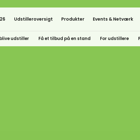
26
Udstilleroversigt
Produkter
Events & Netværk
blive udstiller
Få et tilbud på en stand
For udstillere