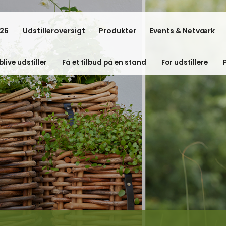
26
Udstilleroversigt
Produkter
Events & Netværk
blive udstiller
Få et tilbud på en stand
For udstillere