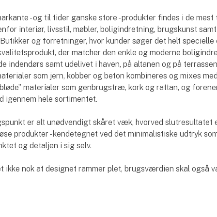
arkante - og til tider ganske store - produkter findes i de mest
nfor interiør, livsstil, møbler, boligindretning, brugskunst sam
Butikker og forretninger, hvor kunder søger det helt specielle 
valitetsprodukt, der matcher den enkle og moderne boligindret
e indendørs samt udelivet i haven, på altanen og på terrassen
materialer som jern, kobber og beton kombineres og mixes me
bløde” materialer som genbrugstræ, kork og rattan, og foren
d igennem hele sortimentet.
punkt er alt unødvendigt skåret væk, hvorved slutresultatet 
løse produkter - kendetegnet ved det minimalistiske udtryk som
et og detaljen i sig selv.
t ikke nok at designet rammer plet, brugsværdien skal også væ