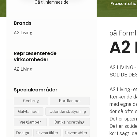
Gå til hjemmeside
Præsentatio
Brands
på Form
A2 Living
A2 
Repræsenterede
virksomheder
A2 LIVING
A2 Living
SOLIDE DES
Specialeområder
A2 Living - e
tænkende dan
Genbrug
Bordlamper
med egne des
der så ofte 
Gulvlamper
Udendørsbelysning
Det er spænd
Væglamper
Butiksindretning
Det er solid
Design
Haveartikler
Havemøbler
kort sagt, d