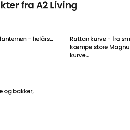
kter fra A2 Living
lanternen - helårs...
Rattan kurve - fra små
kæmpe store Magn
kurve...
e og bakker,