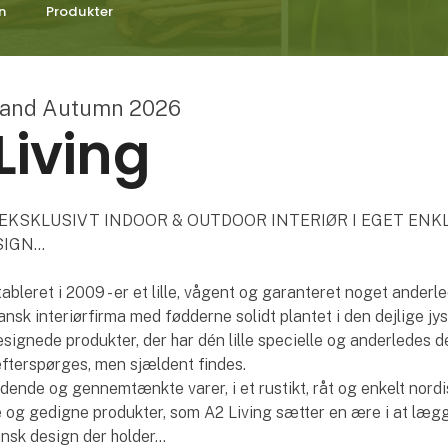
n
Produkter
land Autumn 2026
Living
 - EKSKLUSIVT INDOOR & OUTDOOR INTERIØR I EGET ENK
IGN...
tableret i 2009 - er et lille, vågent og garanteret noget anderl
sk interiørfirma med fødderne solidt plantet i den dejlige jys
ignede produkter, der har dén lille specielle og anderledes det
efterspørges, men sjældent findes.
ende og gennemtænkte varer, i et rustikt, råt og enkelt nordi
e og gedigne produkter, som A2 Living sætter en ære i at lægge
ansk design der holder…