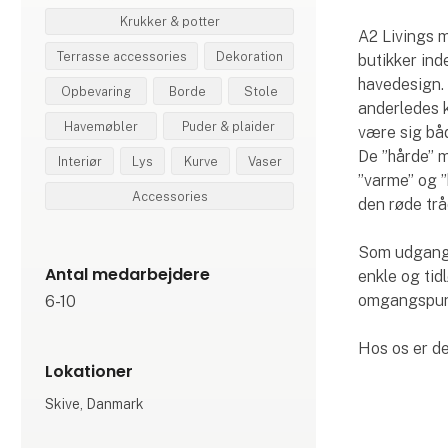
Krukker & potter
A2 Livings m
Terrasse accessories
Dekoration
butikker inde
havedesign. 
Opbevaring
Borde
Stole
anderledes k
Havemøbler
Puder & plaider
være sig båd
De ”hårde” 
Interiør
Lys
Kurve
Vaser
”varme” og ”
Accessories
den røde trå
Som udgangs
Antal medarbejdere
enkle og tid
omgangspunkt
6-10
Hos os er de
Lokationer
Skive, Danmark