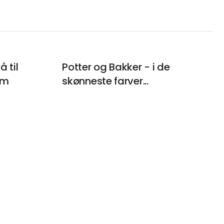
 til
Potter og Bakker - i de
um
skønneste farver...