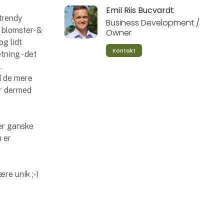
Emil Riis Bucvardt
 trendy
Business Development /
t blomster- &
Owner
og lidt
Kontakt
ning - det
.
d de mere
er dermed
er ganske
 er
re unik ;-)