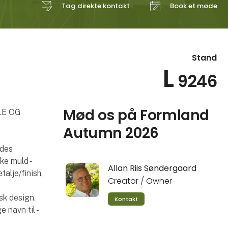
Tag direkte kontakt
Book et møde
Stand
L
9246
Mød os på Formland
LE OG
Autumn 2026
edes
ke muld -
Allan Riis Søndergaard
alje/finish,
Creator / Owner
sk design.
Kontakt
 navn til -