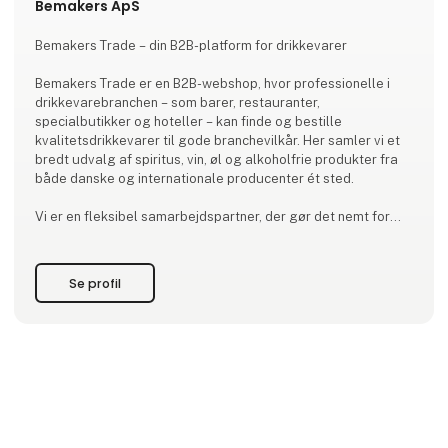
Bemakers ApS
Bemakers Trade – din B2B-platform for drikkevarer
Bemakers Trade er en B2B-webshop, hvor professionelle i
drikkevarebranchen – som barer, restauranter,
specialbutikker og hoteller – kan finde og bestille
kvalitetsdrikkevarer til gode branchevilkår. Her samler vi et
bredt udvalg af spiritus, vin, øl og alkoholfrie produkter fra
både danske og internationale producenter ét sted.
Vi er en fleksibel samarbejdspartner, der gør det nemt for
dig at sammensætte dit sortiment. Du kan bestille alt fra
enkelte flasker til større mængder, præcis når det passer dig
– uden lange aftaler eller faste fo
Se profil