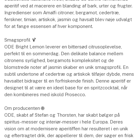
aperitif ved at macerere en blanding af bark, urter og frugter.
Ingredienser som Amalfi citroner, bergamot, cedertræ,
ferskner, timian, artiskok, jasmin og havsalt blev nøje udvalgt
for at fange essensen af hver komponent.
Smagsprofil 🍹
ODE Bright Lemon leverer en bittersød citrusoplevelse,
perfekt til en sommerdag. Den delikate balance mellem
citronens syrlighed, bergamots kompleksitet og de
blomstrede noter af jasmin skaber en unik smagsprofil. En
subtil undertone af cedertræ og artiskok tilføjer dybde, mens
havsaltet bidrager til en forfriskende finish. Denne aperitif er
designet til at være en ideel base for en spritzcocktail, når
den kombineres med iskold Prosecco.
Om producenten 🌐
ODE, skabt af Stefan og Thorsten, har skabt bølger på
spiritus-messer og interiør-messer i hele Europa. Deres
vision om at modernisere aperitiffen har resulteret i en unik
og eftertragtet drik, der appellerer til dem, der søger en frisk