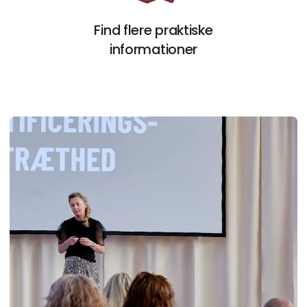
Åbn link
Find flere praktiske
informationer
Pu