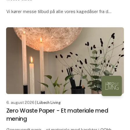
Vi kører messe tilbud på alle vores kagedåser fra det
Engelske Design Silver Crane.
Mød os på F 5120
Og se tilbuddene.
Vi ses
Kmp Trading
6. august 2026
| Lübech Living
Zero Waste Paper - Et materiale med
mening
Genanvendt papir – et materiale med karakter i OOhh