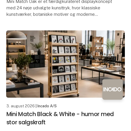
Mini Match Oak er et færdigkurateret displaykoncept
med 24 nøje udvalgte kunsttryk, hvor klassiske
kunstværker, botaniske motiver og moderne
illustrationer mødes i et varmt og tidløst univers.
Indramm
3. august 2026
| Incado A/S
Mini Match Black & White - humor med
stor salgskraft