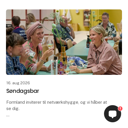
Med sæsonens naturmaterialer inviteres du til et
kreativt og inspirerende pusterum med fokus på
æstetik, håndværk og fællesskab.
16. aug 2026
Søndagsbar
Formland inviterer til netværkshygge, og vi håber at
se dig.
1
Tag dine kolleger under armen og kom og nyd en
gratis drink med branchen - udstillere såvel som