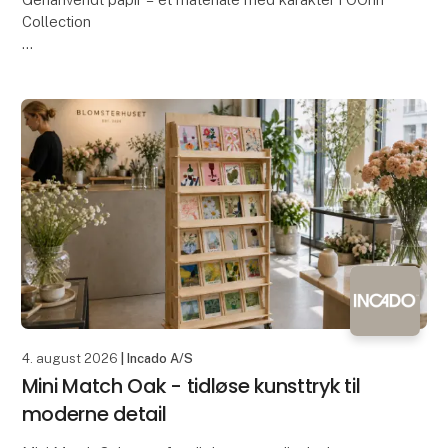
Collection
Siden 2010 har genanvendt papir været en vigtig del
af OOhh Collection. Den allerførste håndlavede OOhh
urtepotte blev skabt i genanve
4. august 2026
| Incado A/S
Mini Match Oak - tidløse kunsttryk til
moderne detail