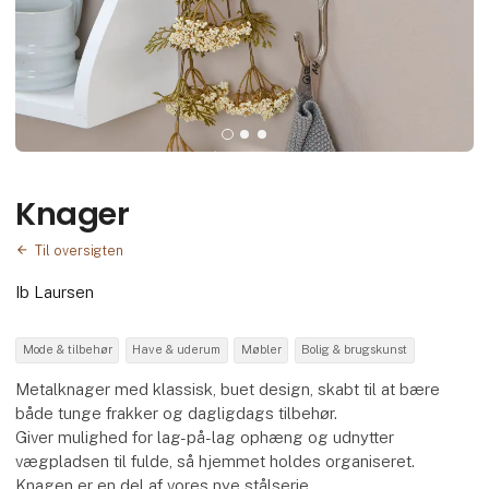
Knager
Til oversigten
Ib Laursen
Mode & tilbehør
Have & uderum
Møbler
Bolig & brugskunst
Metalknager med klassisk, buet design, skabt til at bære
både tunge frakker og dagligdags tilbehør.
Giver mulighed for lag-på-lag ophæng og udnytter
vægpladsen til fulde, så hjemmet holdes organiseret.
Knagen er en del af vores nye stålserie.