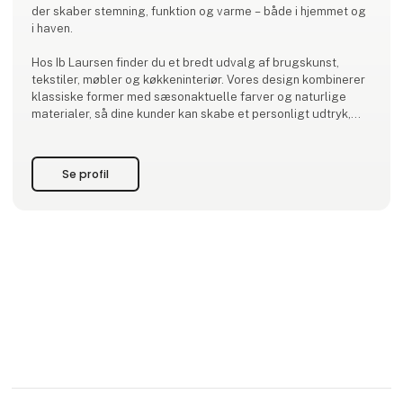
der skaber stemning, funktion og varme – både i hjemmet og
i haven.
Hos Ib Laursen finder du et bredt udvalg af brugskunst,
tekstiler, møbler og køkkeninteriør. Vores design kombinerer
klassiske former med sæsonaktuelle farver og naturlige
materialer, så dine kunder kan skabe et personligt udtryk,
der holder over tid.
Som familieejet virksomhed med base i Ribe designer og
Se profil
udvikler vi en stor del af sortimentet