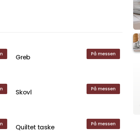
en
På messen
Greb
en
På messen
Skovl
en
På messen
Quiltet taske