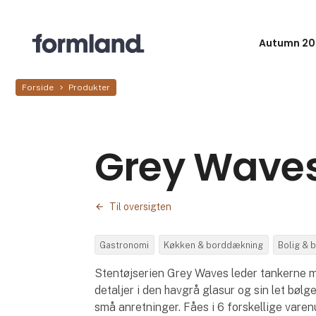
Autumn 20
Forside
Produkter
Grey Wave
Til oversigten
Gastronomi
Køkken & borddækning
Bolig & 
Stentøjserien Grey Waves leder tankerne mo
detaljer i den havgrå glasur og sin let bølg
små anretninger. Fåes i 6 forskellige vare