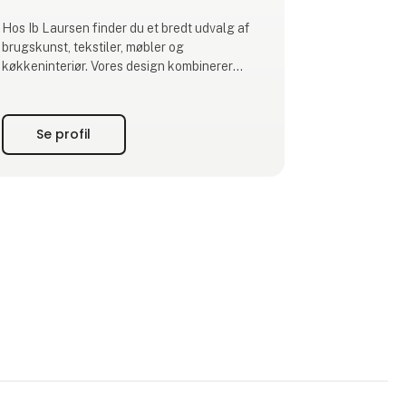
Hos Ib Laursen finder du et bredt udvalg af
brugskunst, tekstiler, møbler og
køkkeninteriør. Vores design kombinerer
klassiske former med sæsonaktuelle farver
og naturlige materialer, så dine kunder kan
skabe et personligt udtryk, der holder over
Se profil
tid.
Som familieejet virksomhed med base i Ribe
designer og udvikler vi en stor del af
sortimentet