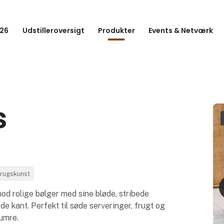
26
Udstilleroversigt
Produkter
Events & Netværk
s
brugskunst
d rolige bølger med sine bløde, stribede
ede kant. Perfekt til søde serveringer, frugt og
numre.