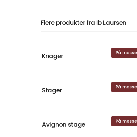
Flere produkter fra Ib Laursen
På mess
Knager
På mess
Stager
På mess
Avignon stage