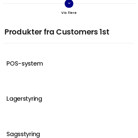
keyboard_arrow_down
Søren
Head of Sales & Partner Relations
Kontakt
Produkter fra Customers 1st
POS-system
Lagerstyring
Sagsstyring