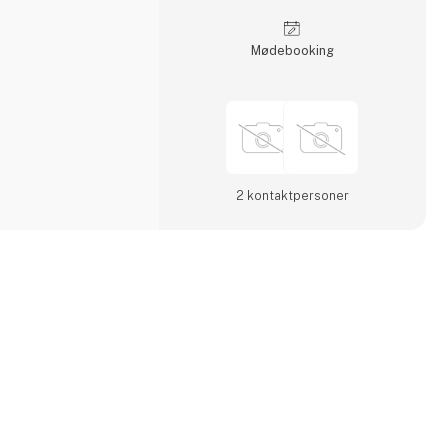
Møde­booking
2 kontakt­personer