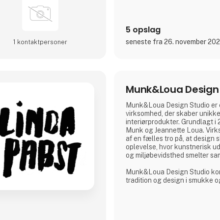
5 opslag
seneste fra 26. november 20
1 kontakt­personer
Munk&Loua Design 
Munk&Loua Design Studio er 
virksomhed, der skaber unikke
interiørprodukter. Grundlagt 
Munk og Jeannette Loua. Vir
af en fælles tro på, at design
oplevelse, hvor kunstnerisk ud
og miljøbevidsthed smelter s
Munk&Loua Design Studio kom
tradition og design i smukke o
produkter.