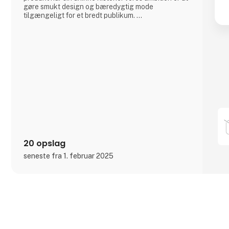
gøre smukt design og bæredygtig mode
tilgængeligt for et bredt publikum.
Inspireret af nordisk stil, ønsker vi at bringe nordisk
design og inspiration ud til vores kunder over hele
verden, og tilføje varme, charme og sjæl til din
garderobe eller dit hjem.
20 opslag
seneste fra 1. februar 2025