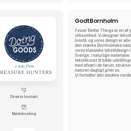
GodtBornholm
Fewer Better Things er en af 
virksomhed. Vi designer teksti
livsstil, og vores design er alle
den stærke Bornholmske natur
vores klassiske tekstildesign 
Sverige, i naturlige materiale
tekstilkunst til både udstilling
med afsæt i de farver, struktu
naturen dagligt giver os.
Vi formidler den smukke nord
vores design og materialevalg,
balance i vores daglig færden 
som vi er omgivet af.
Vi ønsker at bidrage til en livs
Direkte kontakt
bedre produk
Møde­booking