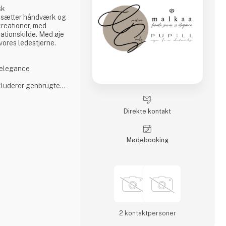
sk
r sætter håndværk og
kreationer, med
ationskilde. Med øje
 vores ledestjerne.
g elegance
nkluderer genbrugte
sklusivt designede
Direkte kontakt
Møde­booking
2 kontakt­personer