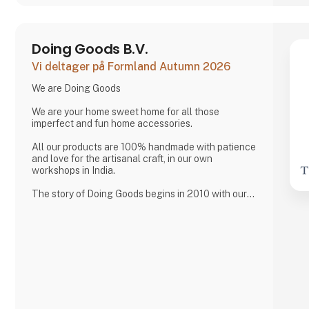
Doing Goods B.V.
Vi deltager på Formland Autumn 2026
We are Doing Goods
We are your home sweet home for all those
imperfect and fun home accessories.
All our products are 100% handmade with patience
and love for the artisanal craft, in our own
workshops in India.
The story of Doing Goods begins in 2010 with our
love for collecting treasures during our travels.
We use that inspiration to design our own fun-filled
collection of animal rugs, brass goods, textiles, and
other lovable home accessories.
It is our mission to bring a little happiness and cheer
to people’s lives near and far.