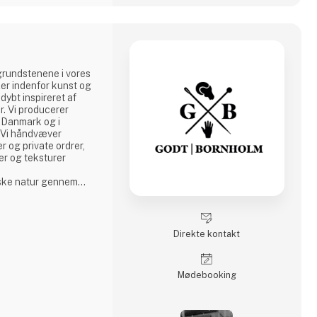
grundstenene i vores
ler indenfor kunst og
 dybt inspireret af
. Vi producerer
i Danmark og i
r. Vi håndvæver
er og private ordrer,
rer og teksturer
iske natur gennem
 og finder ro og
i den nordiske natur,
stil med færre og
Direkte kontakt
Møde­booking