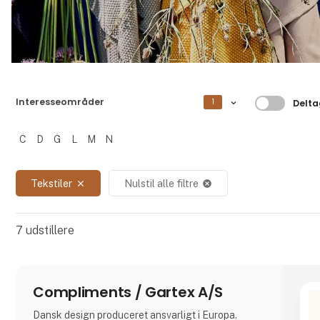
Filtrer 
Interesseområder
1
Delta
C
D
G
L
M
N
Filtrer resultater
Tekstiler
Nulstil alle filtre
close
cancel
7
udstillere
Compliments / Gartex A/S
Dansk design produceret ansvarligt i Europa.