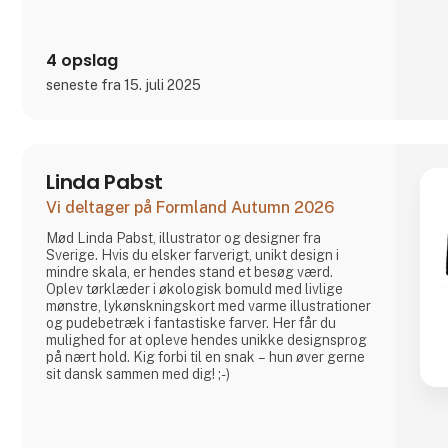
As we grow this simple mission remains at the heart
of all we do.
We make good on the promis
4 opslag
seneste fra 15. juli 2025
Linda Pabst
Vi deltager på Formland Autumn 2026
Mød Linda Pabst, illustrator og designer fra
Sverige. Hvis du elsker farverigt, unikt design i
mindre skala, er hendes stand et besøg værd.
Oplev tørklæder i økologisk bomuld med livlige
mønstre, lykønskningskort med varme illustrationer
og pudebetræk i fantastiske farver. Her får du
mulighed for at opleve hendes unikke designsprog
på nært hold. Kig forbi til en snak – hun øver gerne
sit dansk sammen med dig! ;-)