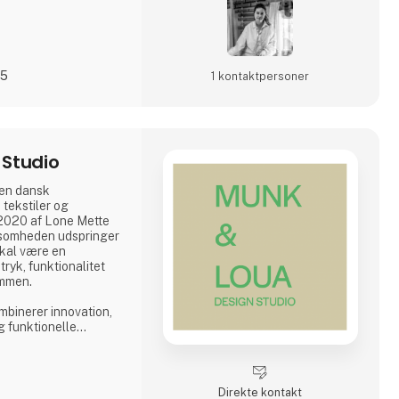
25
1 kontakt­personer
Studio
en dansk
 tekstiler og
i 2020 af Lone Mette
ksomheden udspringer
 skal være en
tryk, funktionalitet
ammen.
binerer innovation,
g funktionelle
Direkte kontakt