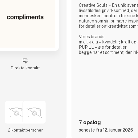
Creative Souls – En unik sven
livsstilsdesignvirksomhed, de
mennesker i centrum for sine 
naturen som sin primære inspir
for detaljer og kreativitet som
Vores brands
m a l k a a – kvindelig kraft o
PUPiLL – øje for detaljer
begge har et sortiment, der i
og vintage materialer samt ek
beklædningsgenstande og
Direkte kontakt
boligindretningsdetaljer.
7 opslag
seneste fra 12. januar 2026
2 kontakt­personer