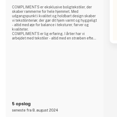
COMPLIMENTS er eksklusive boligtekstiler, der
skaber rammerne for hele hjemmet. Med
udgangspunkt i kvalitet og holdbart design skaber
vi tekstilinteriør, der gør dit hjem varmt og hyggeligt
- altid med øje for balance i teksturer, farver og
kvaliteter.
COMPLIMENTS er lig erfaring. I årtier har vi
arbejdet med tekstiler - altid med en stræben efter
at gøre det en smule bedre.
Altid inspireret af de førende trends og i
samarbejde med vores nøje udvalgte europæiske
leverandører, kan du regne med os til at skabe
sammenhæng og stemning i din indretning.
KNOWING TEXTILE - CREATING HOME
5 opslag
seneste fra 8. august 2024