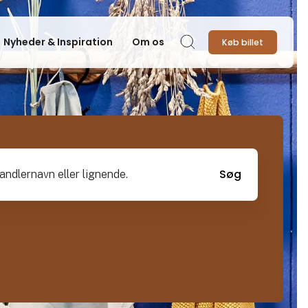
Nyheder & Inspiration
Om os
Køb billet
Søg
vn eller lignende.
Søg