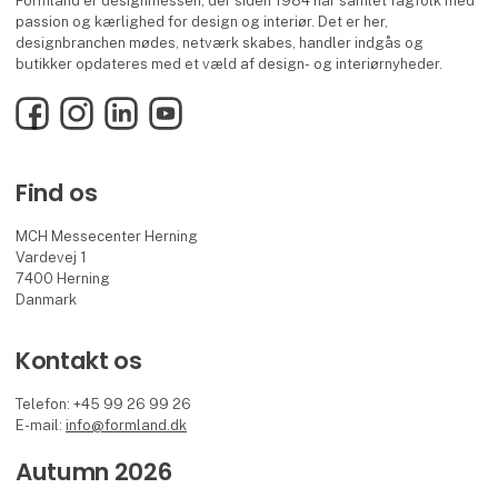
Formland er designmessen, der siden 1984 har samlet fagfolk med
passion og kærlighed for design og interiør. Det er her,
designbranchen mødes, netværk skabes, handler indgås og
butikker opdateres med et væld af design- og interiørnyheder.
Facebook
Instagram
LinkedIn
YouTube
Find os
MCH Messecenter Herning
Vardevej 1
7400 Herning
Danmark
Kontakt os
Telefon: +45 99 26 99 26
E-mail:
info@formland.dk
Autumn 2026