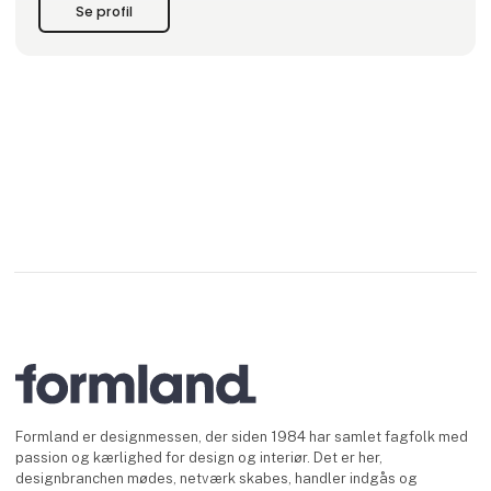
Kom forbi og få en snak – vi ser frem til at møde dig!
Se profil
Formland er designmessen, der siden 1984 har samlet fagfolk med
passion og kærlighed for design og interiør. Det er her,
designbranchen mødes, netværk skabes, handler indgås og