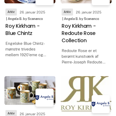
af kunstneren
Arkiv
Arkiv
26. januar 2025
26. januar 2025
| Angela B. by Scananco
| Angela B. by Scananco
Roy Kirkham -
Roy Kirkham -
Blue Chintz
Redoute Rose
Collection
Engelske Blue Chintz-
mønstre trivedes
Redoute Rose er et
mellem 1920'erne og
berømt kunstværk af
1960'erne. Roy Kirkham
Pierre-Joseph Redoute
Blue Chintz-kollektionen
kendt som "blomsternes
er et moderne bud på
Raphael", som har
den traditionelle
inspireret vores
porcelænsklassiker.
kollektion her. Han var en
belgisk maler og
botaniker, berømt for
sine akvareller
Arkiv
26. januar 2025