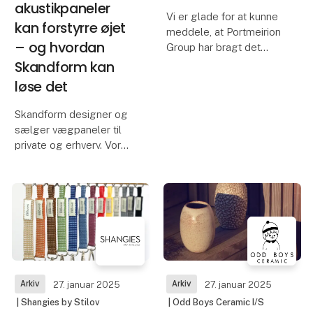
akustikpaneler
Vi er glade for at kunne
kan forstyrre øjet
meddele, at Portmeirion
– og hvordan
Group har bragt det
ikoniske Spode
Skandform kan
Christmas Tree
løse det
Tableware tilbage i
produktionen i
Skandform designer og
Storbritannien, denne
sælger vægpaneler til
ikoniske kollektion, der
private og erhverv. Vores
nu er lavet i Storb
akustikforbedrende
vægpaneler kan fåes i
alle farver og kan
således tilpasses alle
omgivelser med en stor
grad af fleksibilitet. V
Arkiv
Arkiv
27. januar 2025
27. januar 2025
| Shangies by Stilov
| Odd Boys Ceramic I/S