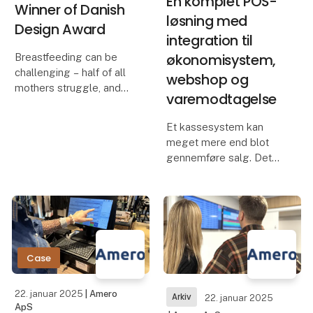
En komplet POS-
Winner of Danish
løsning med
Design Award
integration til
økonomisystem,
Breastfeeding can be
challenging – half of all
webshop og
mothers struggle, and
varemodtagelse
only 10 % meet the
recommended six
Et kassesystem kan
months. As parental
meget mere end blot
roles evolve and new
gennemføre salg. Det
laws across Europe
kan integreres til de
boost leave for fathers,
systemer, du bruger, så
the caramma
du får en løsning, der
samler alle dele af din
forretning. Lad dig
inspirere af løsningen til
Case
22. januar 2025
| Amero
Arkiv
22. januar 2025
ApS