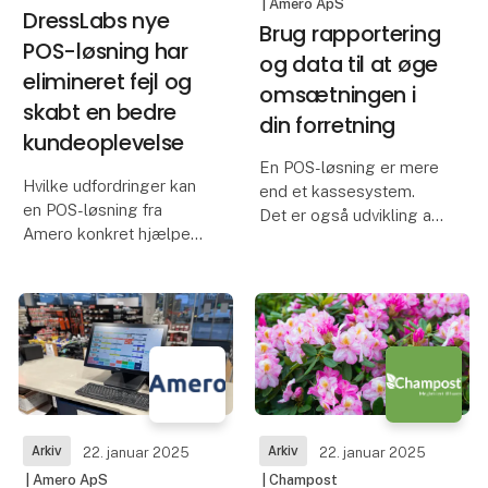
| Amero ApS
DressLabs nye
Brug rapportering
POS-løsning har
og data til at øge
elimineret fejl og
omsætningen i
skabt en bedre
din forretning
kundeoplevelse
En POS-løsning er mere
Hvilke udfordringer kan
end et kassesystem.
en POS-løsning fra
Det er også udvikling af
Amero konkret hjælpe
din forretning blandt
med at løse? Netop det
andet gennem
kan du blive klogere på i
rapportering og data. Vi
vores case med
giver dig en række gode
DressLab, som fortæller
tips til, hvordan netop
om, hvordan Amero har
rapporter og data kan hj
skabt en bedre
kundeopleve
Arkiv
Arkiv
22. januar 2025
22. januar 2025
| Amero ApS
| Champost