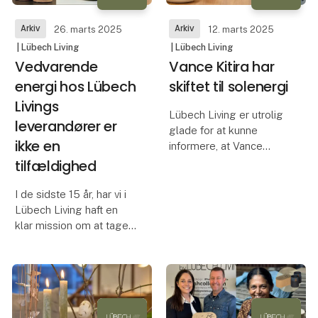
Arkiv
Arkiv
26. marts 2025
12. marts 2025
| Lübech Living
| Lübech Living
Vedvarende
Vance Kitira har
energi hos Lübech
skiftet til solenergi
Livings
Lübech Living er utrolig
leverandører er
glade for at kunne
ikke en
informere, at Vance
Kitiras produktion
tilfældighed
fremover er drevet
primært på solenergi.
I de sidste 15 år, har vi i
Vance Kitira er ikke en
Lübech Living haft en
energikrævende
klar mission om at tage
produktion, da
ansvar for vores
størstedelen af proces
produktion og vores
planet. I dag kan vi med
stolthed annoncere, at
samtlige af vores