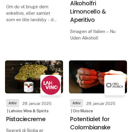
Alkoholfri
Om du vil bruge dem
Limoncello &
enkeltvis, eller samlet
Aperitivo
som en lille landsby - de
små keramikhuse giver
Smagen af Italien – Nu
dig det helt særlige
Uden Alkohol!
håndlavede udtryk, som
er oppe i tiden.
Vi er stolte af at
De små huse findes i
præsentere Zanin's Zero
flere serier, inspirer
– en ny serie af
alkoholfrie drikke, der
bringer den autentiske
smag af Italien direkte til
dit glas.
Med Zanin's
Arkiv
Arkiv
28. januar 2025
28. januar 2025
| Lahvino Wine & Spirits
| Oro Muisca
Pistaciecreme
Potentialet for
Colombianske
Segreti di Sicilia er