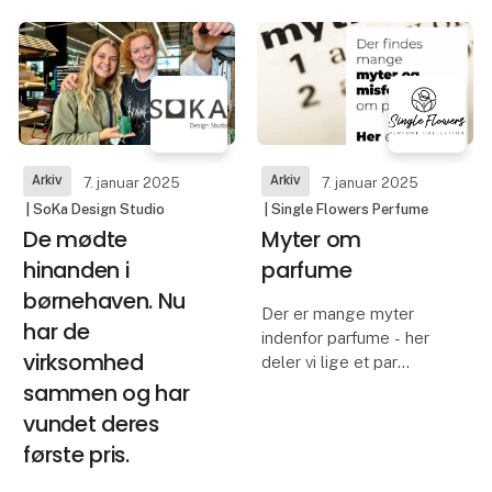
De er velduftende,
præsenterer en
miljørigtige, plejende for
eksklusiv serie af
huden, kreative og
roséprodukter, der
praktiske at bruge.
forener kvalitet, smag
og elegance. Serien
Solid parfume er ikke e
består af tre unikke
varianter: Bloom Pink
Port,
Arkiv
Arkiv
7. januar 2025
7. januar 2025
| SoKa Design Studio
| Single Flowers Perfume
De mødte
Myter om
hinanden i
parfume
børnehaven. Nu
Der er mange myter
har de
indenfor parfume - her
virksomhed
deler vi lige et par
stykker :)
sammen og har
vundet deres
- Parfume er kønsløs -
første pris.
Cologne er ikke for
mænd, men en indikator