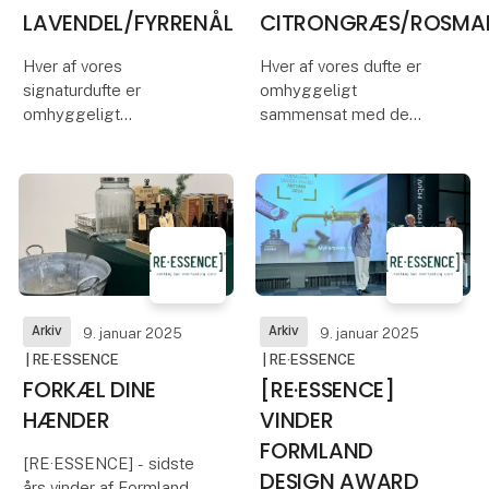
LAVENDEL/FYRRENÅL
CITRONGRÆS/ROSMA
Hver af vores
Hver af vores dufte er
signaturdufte er
omhyggeligt
omhyggeligt
sammensat med de
sammensat med de
fineste naturlige
fineste naturlige
æteriske olier for at
æteriske olier for at
skabe en harmonisk
skabe en harmonisk
sanseoplevelse, der
sanseoplevelse, der
giver velvære og
giver velvære og
selvforkælelse.
selvforkælelse.
Vores blanding af
Vores blanding af
Citrongræs/Rosm
Arkiv
Arkiv
9. januar 2025
9. januar 2025
berolig
| RE·ESSENCE
| RE·ESSENCE
FORKÆL DINE
[RE·ESSENCE]
HÆNDER
VINDER
FORMLAND
[RE·ESSENCE] - sidste
DESIGN AWARD
års vinder af Formland