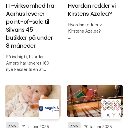
IT-virksomhed fra
Hvordan redder vi
Aarhus leverer
Kirstens Azalea?
point-of-sale til
Hvordan redder vi
Silvans 45
Kirstens Azalea?
butikker på under
En spagnumfri fremtid
8 måneder
står øverst på
ønskelisten hos
Få indsigt i, hvordan
Champost, og du kan i
Amero har leveret 160
dag finde flere
nye kasser til én af
Champost produkter, der
Danmarks største
er spagnumfri end
detailkæder, Silvan, på
modsat.
mindre end 8 måneder.
Et samarbejde præget
Kunne du tænke di
af en ærlig tilgang med
fokus på at fremtidssikre
f
Arkiv
Arkiv
21. januar 2025
20. januar 2025