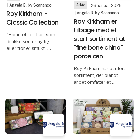
Arkiv
| Angela B. by Scananco
26. januar 2025
Roy Kirkham -
| Angela B. by Scananco
Roy Kirkham er
Classic Collection
tilbage med et
"Har intet i dit hus, som
stort sortiment at
du ikke ved er nyttigt
"fine bone china"
eller tror er smukt."
porcelæn
Disse var ordene talt af
William Morris, kendt
Roy Kirkham har et stort
som det 19. århundredes
sortiment, der blandt
mest berømte designer
andet omfatter et
og en forkæmper for
kæmpe katalog med
håndlavet produk
industri- og
restaurationsporcelæn,
men vi har valgt at
fokusere på firmaets
produkter til den private
husholdning. D