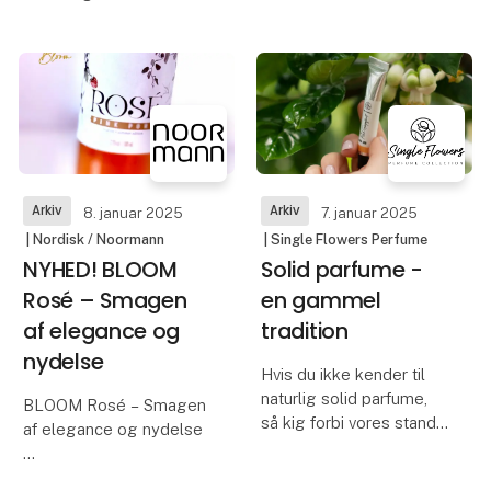
make-up tasker betyder
massivt egetræ,
det at genanvende
designet og lavet af
gamle sarier og
Troels Schack, der ejer
forvandle dem til
det aarhusianske møbel-
smukke, unikke
og designstudio
accessories. Proc
TAPGANG.
De elegant udformede
greb hæver ba
Arkiv
Arkiv
8. januar 2025
7. januar 2025
| Nordisk / Noormann
| Single Flowers Perfume
NYHED! BLOOM
Solid parfume -
Rosé – Smagen
en gammel
af elegance og
tradition
nydelse
Hvis du ikke kender til
naturlig solid parfume,
BLOOM Rosé – Smagen
så kig forbi vores stand
af elegance og nydelse
og prøv det.
NOORMANN