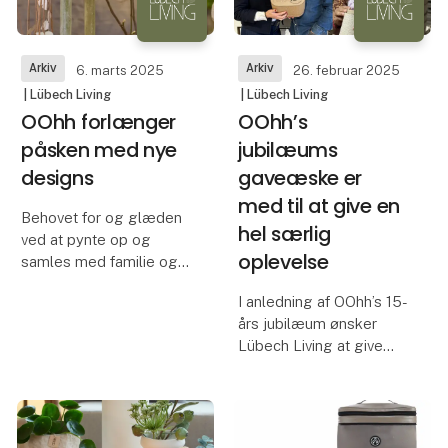
hovedleverandører nu an
Arkiv
Arkiv
6. marts 2025
26. februar 2025
| Lübech Living
| Lübech Living
OOhh forlænger
OOhh’s
påsken med nye
jubilæums
designs
gaveæske er
med til at give en
Behovet for og glæden
hel særlig
ved at pynte op og
oplevelse
samles med familie og
venner betyder mere
I anledning af OOhh’s 15-
end nogensinde.
års jubilæum ønsker
Lübech Living at give
Vi ved, at den korte
noget tilbage til de
tidsperiode for påske
kvinder, der har været en
kan være udfordrende at
del af deres Recycled
handle ind til som butik,
Paper og kvindeprojekt
og at