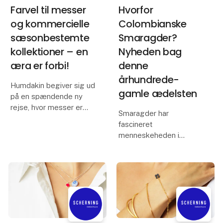
Farvel til messer
Hvorfor
og kommercielle
Colombianske
sæsonbestemte
Smaragder?
kollektioner – en
Nyheden bag
æra er forbi!
denne
århundrede-
Humdakin begiver sig ud
gamle ædelsten
på en spændende ny
rejse, hvor messer er
Smaragder har
fortid, og en
fascineret
verdensturné med fokus
menneskeheden i
på den enkelte
århundreder – fra
forhandler er fremtiden.
Cleopatras tid til at
pryde royale kroner i
Hos Humdakin er de
både gammel og
begejstrede for at
moderne historie. På
meddele, at de st
trods af deres berømte
fortid er smaragder dog
stadig en unde