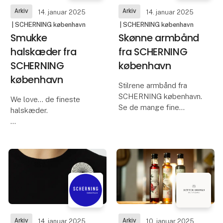
Arkiv
Arkiv
14. januar 2025
14. januar 2025
| SCHERNING københavn
| SCHERNING københavn
Smukke
Skønne armbånd
halskæder fra
fra SCHERNING
SCHERNING
københavn
københavn
Stilrene armbånd fra
SCHERNING københavn.
We love... de fineste
Se de mange fine
halskæder.
armbånd og mød
designer Mette
Se det store udvalg i
Scherning i Hall F, 5332
Hall F, 5332 - hvor du
også kan møde teamet
bag SCHERNING
københavn, Designer
Mette Scherning og
direktør Stine Dalgas.
Arkiv
Arkiv
14. januar 2025
10. januar 2025