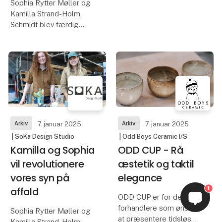
Sophia Rytter Møller og
på at koncentrationen i
Kamilla Strand-Holm
parfumen er lavere ca. 2-
Schmidt blev færdig
4%, hvor
med deres kandidat i
Industriel Design på
Aalborg Universitet
sidste år, men allerede
inden havde de
kickstartet deres
iværksætteri.
Arkiv
Arkiv
7. januar 2025
7. januar 2025
| SoKa Design Studio
| Odd Boys Ceramic I/S
Kamilla og Sophia
ODD CUP - Rå
vil revolutionere
æstetik og taktil
vores syn på
elegance
1
affald
ODD CUP er for de
forhandlere som ønsker
Sophia Rytter Møller og
at præsentere tidsløs
Kamilla Strand-Holm