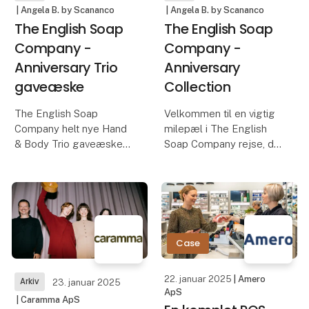
| Angela B. by Scananco
| Angela B. by Scananco
The English Soap
The English Soap
Company -
Company -
Anniversary Trio
Anniversary
gaveæske
Collection
The English Soap
Velkommen til en vigtig
Company helt nye Hand
milepæl i The English
& Body Trio gaveæske
Soap Company rejse, da
fra deres Anniversary
deres moderselskab
Collection. Dette smukt
Christina May stolt går
sammensatte sæt
ind på sin 25 år med
inkluderer en luksuriøs
sæbefremstilling! For at
sæbebar, håndcreme og
fejre denne
sæbebesparende pose.
bemærkelsesværdige
Case
Rens, nær o
lejlighed e
22. januar 2025
| Amero
Arkiv
23. januar 2025
ApS
| Caramma ApS