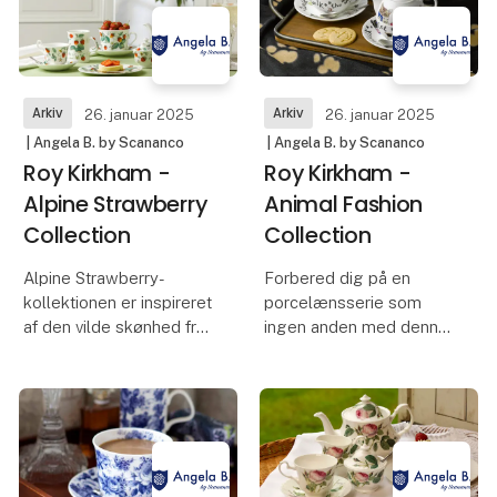
penalhuse, madposer,
vandflasker, papirvarer,
bøger
Arkiv
Arkiv
26. januar 2025
26. januar 2025
| Angela B. by Scananco
| Angela B. by Scananco
Roy Kirkham -
Roy Kirkham -
Alpine Strawberry
Animal Fashion
Collection
Collection
Alpine Strawberry-
Forbered dig på en
kollektionen er inspireret
porcelænsserie som
af den vilde skønhed fra
ingen anden med denne
"Fragaria Vesca", eller
dyriske drøm. Vores
Alpine Strawberry. Lyse
Animal Fashion-
røde og dæmpede
kollektion er en finurlig
grønne nuancer af de
og komisk række af seje
indviklede botaniske
tegneseriekatte og
illustrationer når hen o
hunde-blyanter, tegnet