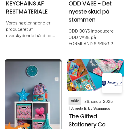
KEYCHAINS AF
ODD VASE - Det
RESTMATERIALE
nyeste skud på
stammen
Vores nøgleringene er
produceret af
ODD BOYS introducere
overskydende bånd for
ODD VASE på
at sikre, at intet
FORMLAND SPRING 25.
materiale fra
produktionen af
ODD VASE leger med
sandalerne går til spilde.
overflader og afsøger
grænserne mellem
Nøgleringen har en
funktion og pynt. Vasen
metalring, der gør det
er det nyeste produkt fra
nemt at organisere og
ODD BOYS som vil blive
introduceret
Arkiv
26. januar 2025
| Angela B. by Scananco
The Gifted
Stationery Co