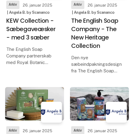
Arkiv
Arkiv
26. januar 2025
26. januar 2025
| Angela B. by Scananco
| Angela B. by Scananco
KEW Collection -
The English Soap
Sæbegaveæsker
Company - The
- med 3 sæber
New Heritage
Collection
The English Soap
Company partnerskab
Den nye
med Royal Botanic
sæbeindpakningsdesign
Gardens, Kew fortsætter
fra The English Soap
med at blomstre, er vi
Company Heritage
glade for at introducere
Collection blander
tre nye tredobbelte
nostalgi med et friskt,
sæbegaveæsker til
moderne twist. Hvert af
deres kollektion, med
de fem designs hylder
tre af deres
en af deres klassiske
sæbedufte, med elegan
Arkiv
Arkiv
26. januar 2025
26. januar 2025