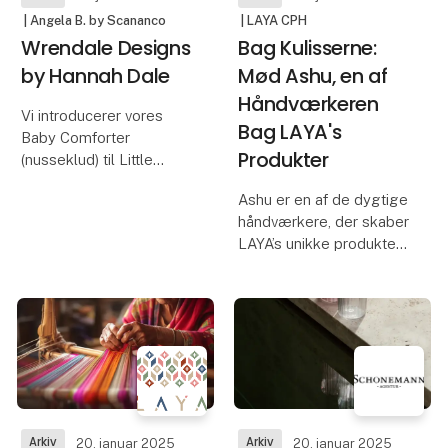
| Angela B. by Scananco
| LAYA CPH
Wrendale Designs
Bag Kulisserne:
by Hannah Dale
Mød Ashu, en af
Håndværkeren
Vi introducerer vores
Bag LAYA's
Baby Comforter
Produkter
(nusseklud) til Little
Wren-kollektionen.
Ashu er en af de dygtige
Super blød, nuttet og
håndværkere, der skaber
med vores venlige
LAYA’s unikke produkter i
plysfigurer parret med
Nepal. Hendes rejse
et hyggeligt tæppe.
begyndte i et lille
De kommer også med
landdistrikt, hvor
et 'til og fra' ga
mulighederne for
arbejde var
begrænsede. Som en
ung kvinde i et sa
Arkiv
Arkiv
20. januar 2025
20. januar 2025