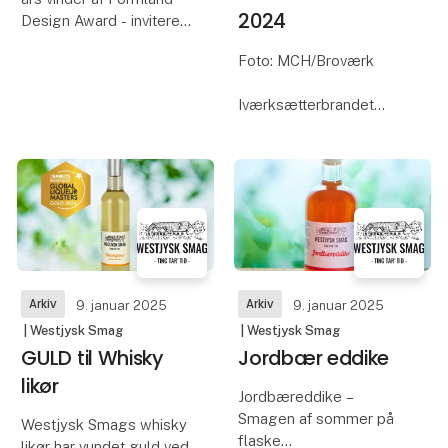
2024
Design Award - inviterer
dig til et besøge på
Foto: MCH/Broværk
deres stand F5222, hvor
du kan opleve de
Iværksætterbrandet
innovative håndsæber fra
RE·ESSENCE vinder
pulver refills i praksis.
Formland Design Award
2024.
Vi har opsti
I forbindelse med
åbningen af Formland
Design-messen den 17.
august i MCH
Messecenter Herning,
Arkiv
Arkiv
9. januar 2025
9. januar 2025
blev RE·ESSENCE
| Westjysk Smag
| Westjysk Smag
GULD til Whisky
Jordbær eddike
likør
Jordbæreddike –
Smagen af sommer på
Westjysk Smags whisky
flaske
likør har vundet guld ved