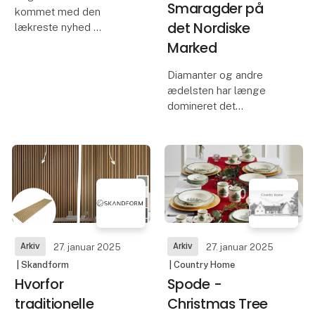
Smaragder på
kommet med den
det Nordiske
lækreste nyhed
Pistacie creme til at
Marked
smøre på brød, kager
eller til is, pandekager,
Diamanter og andre
pistaciemælk og til
ædelsten har længe
Dubai chokolade.
domineret det
skandinaviske
Unikt for denne Pistacie
smykkemarked.
creme er at
Colombianske
smaragder
repræsenterer derimod
en frisk og fascinerende
tilføjelse til regionens
luksuslandskab.
Arkiv
Arkiv
27. januar 2025
27. januar 2025
Hos Or
| Skandform
| Country Home
Hvorfor
Spode -
traditionelle
Christmas Tree