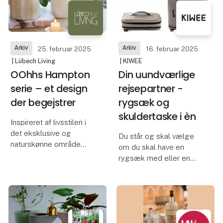
siden 2010. Kvinderne i
OOhh’s papirproje
Arkiv
Arkiv
25. februar 2025
16. februar 2025
| Lübech Living
| KIWEE
OOhhs Hampton
Din uundværlige
serie – et design
rejsepartner -
der begejstrer
rygsæk og
skuldertaske i èn
Inspireret af livsstilen i
det eksklusive og
Du står og skal vælge
naturskønne område
om du skal have en
Hampton på Long Island
rygsæk med eller en
i New York, har OOhh
skuldertaske med til de
lanceret deres nye
mest nødvendige ting.
Hampton-kollektion på
Men hvorfor egentlig
forårets messer, og den
vælge.
fik en fantastisk
Med KIWEE nye taske
velkomst.