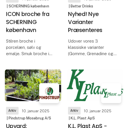
| SCHERNING københavn
| Better Drinks
ICON broche fra
Nyhed! Nye
SCHERNING
Varianter
københavn
Præsenteres
Stilren broche i
Udover vores 3
porcelæn, sølv og
klassiske varianter
emalje. Smuk broche i
(Gomme, Grenadine og
hvid porcelæn, med
Kirsebær) kan du opleve
SCHERNING's ikoniske
6 nye tropiske sirupper
dekoration i dyb sort og
på Formland!
emalje.
Det er den største
Med brochen følger en
sortimentsudvidelse i
ekstra centerpiece, så
vores historie og du kan
farven kan skiftes fra
være med fra s
Arkiv
Arkiv
10. januar 2025
10. januar 2025
| Pindstrup Mosebrug A/S
| K.L. Plast ApS
Upyard:
K.L. Plast ApS -