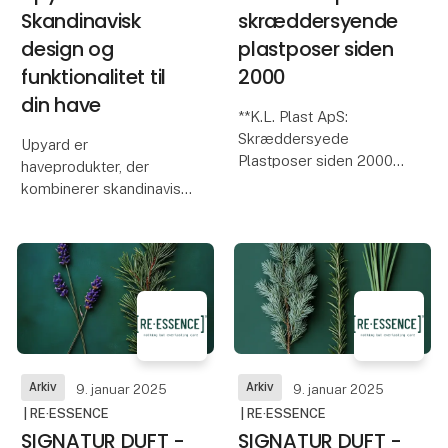
Skandinavisk
skræddersyende
design og
plastposer siden
funktionalitet til
2000
din have
**K.L. Plast ApS:
Skræddersyede
Upyard er
Plastposer siden 2000**
haveprodukter, der
kombinerer skandinavisk
K.L. Plast ApS, etableret
design med funktionelle
i 2000, er en virksomhed
løsninger, som gør
beliggende i Fjenneslev,
havearbejde lettere og
der specialiserer sig i
mere inspirerende. Der
produktion af
er fokus på at skabe
kundetilpassede
produkter, der både er
plastposer
praktiske og æ
Arkiv
Arkiv
9. januar 2025
9. januar 2025
| RE·ESSENCE
| RE·ESSENCE
SIGNATUR DUFT -
SIGNATUR DUFT -