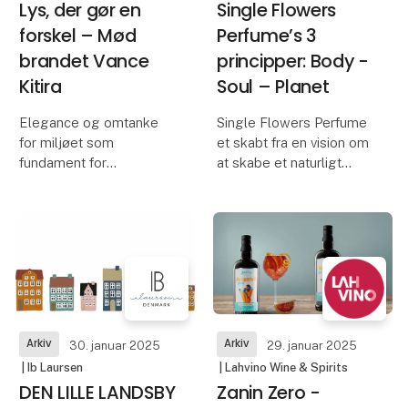
Lys, der gør en
Single Flowers
forskel – Mød
Perfume’s 3
brandet Vance
principper: Body -
Kitira
Soul – Planet
Elegance og omtanke
Single Flowers Perfume
for miljøet som
et skabt fra en vision om
fundament for
at skabe et naturligt
lysproduktion
alternativ til syntetiske
parfumer. For at sikre
Vance Kitira blev
kvaliteten og indholdet i
grundlagt i 1993 af den
vores parfumer, har vi
thailandske skovhugger
opbygget vores eget
Vance Kitira, der satte
produktions
sig for at skabe lys, der
kombinerer æstetik
Arkiv
Arkiv
30. januar 2025
29. januar 2025
| Ib Laursen
| Lahvino Wine & Spirits
DEN LILLE LANDSBY
Zanin Zero -