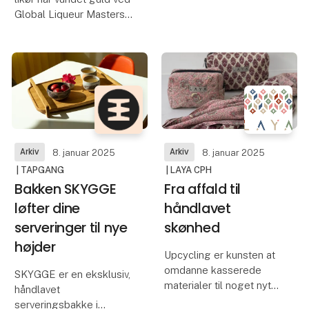
Global Liqueur Masters
Oplev den perfekte
2024.
balance mellem sødme
og syrlighed med vores
Denne prestigefyldte
håndlavede
pris anerkender likørens
jordbæreddike. Skabt
enestående kvalitet og
med solmodne jordbær
unikke smagsprofil.
og naturlige råvarer,
løfter den både
En international hyldest t
Arkiv
Arkiv
8. januar 2025
8. januar 2025
| TAPGANG
| LAYA CPH
Bakken SKYGGE
Fra affald til
løfter dine
håndlavet
serveringer til nye
skønhed
højder
Upcycling er kunsten at
omdanne kasserede
SKYGGE er en eksklusiv,
materialer til noget nyt
håndlavet
og værdifuldt. For Laya’s
serveringsbakke i