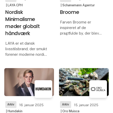
| LAYA CPH
| Schønemann Agentur
Nordisk
Broome
Minimalisme
Farven Broome er
møder globalt
inspireret af de
håndværk
pragtfulde by, der blev
grundlagt af den
LAYA er et dansk
voksende
livsstilsbrand, der smukt
perlefiskeriindustri i
forener moderne nordisk
1880érne ved navn
minimalisme med
Broome.
traditionelt håndværk og
ansvarlighed. Med
rødder i Nepal og et
stærkt fokus på
bæredygtighed arbejder
LAYA tæt samme
Arkiv
Arkiv
16. januar 2025
15. januar 2025
| Humdakin
| Oro Muisca