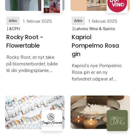
SANDWICH, har du både
en rygsæk og en skuld
Arkiv
Arkiv
1. februar 2025
1. februar 2025
| &CPH
| Lahvino Wine & Spirits
Rocky Root -
Kapriol
Flowertable
Pompelmo Rosa
gin
Rocky Root, et nyt take
på blomsterbordet, både
Kapriol's nye Pompelmo
til din yndlingsplante,
Rosa gin er en ny
men også til en smuk
forbedret udgave af
buket blomster, og så
Monte Pelmo fra 2018
har du endda plads til en
der blev til efter mange
kop kaffe og din mobil
års research og prøver
telefon.
med udgangspunkt i en
Rocky Root er lavet i silk
gammel gin opskrift fra
destilleriet.
Pompelm