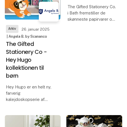
The Gifted Stationery Co.
i Bath fremstiller de
skønneste papirvarer og
mange andre fine ting til
Arkiv
26. januar 2025
hjemmet. Der er
| Angela B. by Scananco
huskesedler med
The Gifted
magnet til køleskabet,
blyantsæt, penalhuse,
Stationery Co -
skrivesæt med kort og
Hey Hugo
kuv
kollektionen til
børn
Hey Hugo er en helt ny,
farverig
kalejdoskopserie af
tilbehør til børn og
papirvarer. Du finder alt
det nødvendige til skole
og sjove dage – tasker,