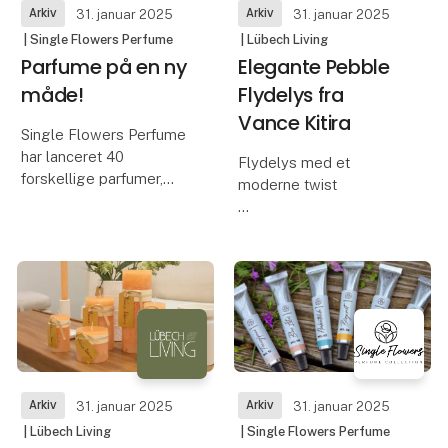
Arkiv
Arkiv
31. januar 2025
31. januar 2025
| Single Flowers Perfume
| Lübech Living
Parfume på en ny
Elegante Pebble
måde!
Flydelys fra
Vance Kitira
Single Flowers Perfume
har lanceret 40
Flydelys med et
forskellige parfumer,
moderne twist
som kan bruges
enkeltvis eller
Med de nye Pebble
kombineres til unikke
flydelys kan du skabe
duftkreationer.
en stemningsfuld og
elegant atmosfære.
Parfumen er i creamform
Flydelysene er designet
og hele kollektionen er
som små sten, heraf
udviklet og produc
navnet pebbles, og de
fem farvevarianter er
Arkiv
Arkiv
31. januar 2025
31. januar 2025
| Lübech Living
| Single Flowers Perfume