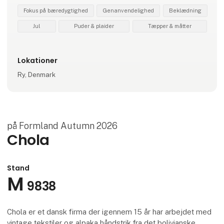
Fokus på bæredygtighed
Genanvendelighed
Beklædning
Jul
Puder & plaider
Tæpper & måtter
Lokationer
Ry, Denmark
på Formland Autumn 2026
Chola
Stand
M
9838
Chola er et dansk firma der igennem 15 år har arbejdet med
vintage tekstiler og alpaka håndstrik fra det bolivianske