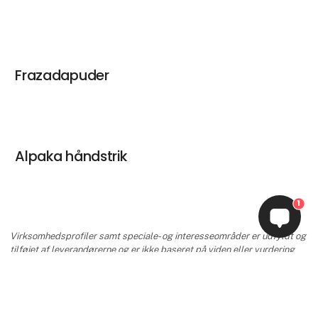
Frazadapuder
Alpaka håndstrik
1
Virksomhedsprofiler samt speciale- og interesseområder er udfyldt og
tilføjet af leverandørerne og er ikke baseret på viden eller vurdering
fra Formland.
keyboard_arrow_up