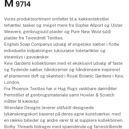
M
9714
Vores produktsortiment omfatter bl.a. køkkentekstiler,
tehætter, tasker og meget mere fra Sophie Allport og Ulster
Weavers, genbrugsuld plaider og Pure New Wool (uld)
plaider fra Tweedmill Textiles.
English Soap Companys udvalg af engelske sæber i flotte
individuelle indpakninger, luksuriøse toiletartikler og
stearinlys i gaveæsker.
Kew Gardens kollektionen med et eksklusivt udvalg af faste
og flydende sæber, håndcremer og håndrensere inspireret
af planternes duft og skønhed i Royal Botanic Gardens i Kew,
London.
Fra Phoenox Textiles har vi Hug Rugs vaskbare dørmåtter
fremstillet af genbrugsmateriale samt Howler & Scratch
måtter til kæledyr.
Wrendale Designs leverer stilfuldt designede
lykønskningskort baseret på deres egne kunstværker, med
en række billeder og andre varer til at supplere kollektionen.
Bothy Threads bidrager med spændende og farvestrålende