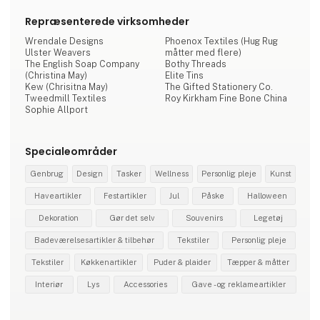
Repræsenterede virksomheder
Wrendale Designs
Phoenox Textiles (Hug Rug
Ulster Weavers
måtter med flere)
The English Soap Company
Bothy Threads
(Christina May)
Elite Tins
Kew (Chrisitna May)
The Gifted Stationery Co.
Tweedmill Textiles
Roy Kirkham Fine Bone China
Sophie Allport
Specialeområder
Genbrug
Design
Tasker
Wellness
Personlig pleje
Kunst
Haveartikler
Festartikler
Jul
Påske
Halloween
Dekoration
Gør det selv
Souvenirs
Legetøj
Badeværelsesartikler & tilbehør
Tekstiler
Personlig pleje
Tekstiler
Køkkenartikler
Puder & plaider
Tæpper & måtter
Interiør
Lys
Accessories
Gave - og reklameartikler