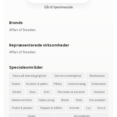
Gå til hjemmeside
Brands
Affari of Sweden
Repræsenterede virksomheder
Affari of Sweden
Specialeområder
Fokus på bæredygtighed
Genanvendelighed
Bordlamper
Tasker
Krukker & potter
Påske
Valentinsdag
Dekoration
Bestik
Glas
Stel
Porcelæn & keramik
Tekstiler
Køkkenartikler
Opbevaring
Borde
Stole
Havemøbler
Puder & plaider
Tæpper & måtter
Interiør
Lys
Kurve
Vaser
Accessories