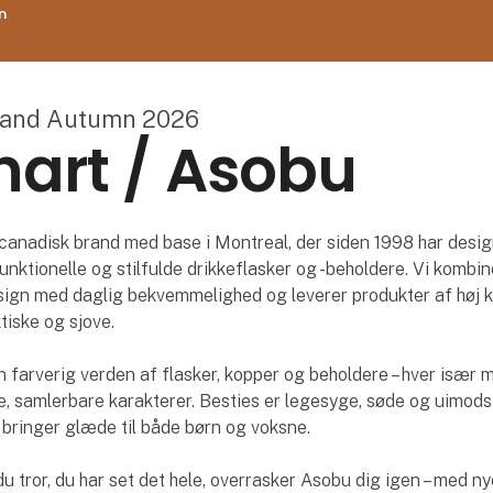
n
land Autumn 2026
art / Asobu
canadisk brand med base i Montreal, der siden 1998 har desi
funktionelle og stilfulde drikkeflasker og -beholdere. Vi kombin
ign med daglig bekvemmelighed og leverer produkter af høj kv
tiske og sjove.
n farverig verden af flasker, kopper og beholdere – hver især 
 samlerbare karakterer. Besties er legesyge, søde og uimods
 bringer glæde til både børn og voksne.
du tror, du har set det hele, overrasker Asobu dig igen – med ny