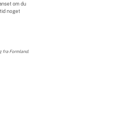
Uanset om du
ltid noget
g fra Formland.