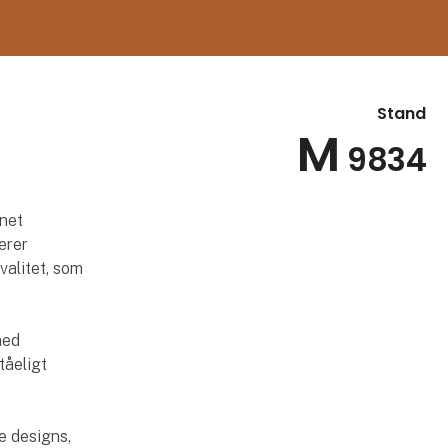
Stand
M
9834
gnet
erer
alitet, som
med
tåeligt
e designs,