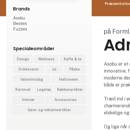
Præsentatio
Brands
Asobu
Besties
Fuzzies
på Form
Adn
Specialeområder
Design
Wellness
Kaffe & te
Asobu er et 
Drikkevarer
Jul
Påske
innovative, 
moderne des
Valentinsdag
Halloween
både er prak
Karneval
Legetøj
Køkkenartikler
Træd ind i e
Interiør
Accessories
charmerende,
Gave - og reklameartikler
elskelige og
Og lige når 