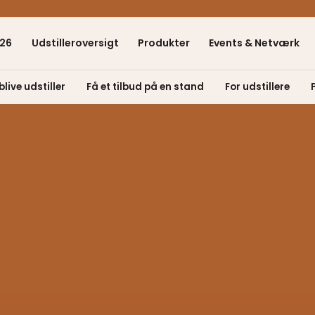
26
Udstilleroversigt
Produkter
Events & Netværk
blive udstiller
Få et tilbud på en stand
For udstillere