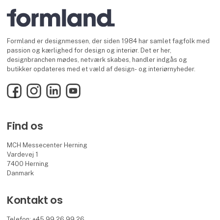
Formland er designmessen, der siden 1984 har samlet fagfolk med
passion og kærlighed for design og interiør. Det er her,
designbranchen mødes, netværk skabes, handler indgås og
butikker opdateres med et væld af design- og interiørnyheder.
Facebook
Instagram
LinkedIn
YouTube
Find os
MCH Messecenter Herning
Vardevej 1
7400 Herning
Danmark
Kontakt os
Telefon: +45 99 26 99 26