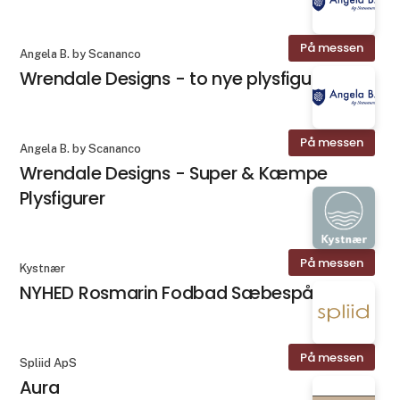
På messen
Angela B. by Scananco
Wrendale Designs - to nye plysfigurer
På messen
Angela B. by Scananco
Wrendale Designs - Super & Kæmpe
Plysfigurer
På messen
Kystnær
NYHED Rosmarin Fodbad Sæbespåner
På messen
Spliid ApS
Aura