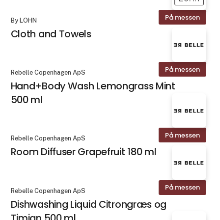
På messen
By LOHN
Cloth and Towels
På messen
Rebelle Copenhagen ApS
Hand+Body Wash Lemongrass Mint
500 ml
På messen
Rebelle Copenhagen ApS
Room Diffuser Grapefruit 180 ml
På messen
Rebelle Copenhagen ApS
Dishwashing Liquid Citrongræs og
Timian 500 ml