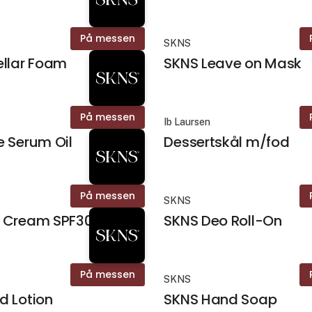
På messen
SKNS
ellar Foam
SKNS Leave on Mask
På messen
Ib Laursen
 Serum Oil
Dessertskål m/fod
På messen
SKNS
 Cream SPF30
SKNS Deo Roll-On
På messen
SKNS
d Lotion
SKNS Hand Soap