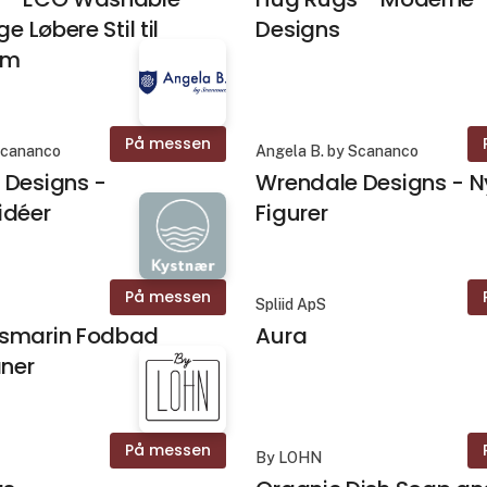
ge Løbere Stil til
Designs
um
På messen
Scananco
Angela B. by Scananco
 Designs -
Wrendale Designs - N
idéer
Figurer
På messen
Spliid ApS
smarin Fodbad
Aura
ner
På messen
By LOHN