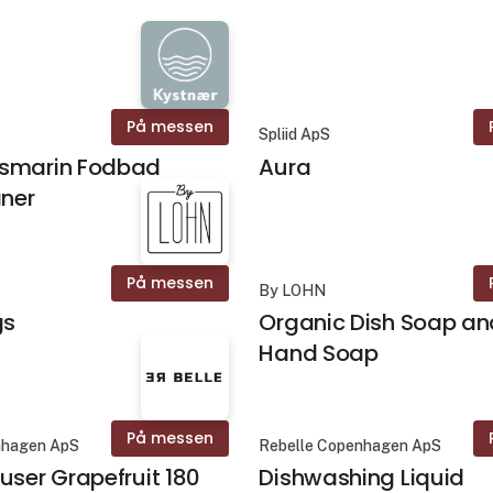
På messen
Spliid ApS
smarin Fodbad
Aura
ner
På messen
By LOHN
gs
Organic Dish Soap an
Hand Soap
På messen
nhagen ApS
Rebelle Copenhagen ApS
user Grapefruit 180
Dishwashing Liquid