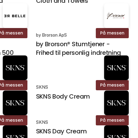
d
Cloth and Towels
På messen
På messen
by Brorson ApS
by Brorson® Stumtjener -
n 500
Frihed til personlig indretning
På messen
På messen
SKNS
SKNS Body Cream
På messen
På messen
SKNS
SKNS Day Cream