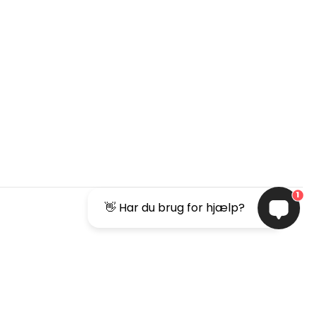
1
👋 Har du brug for hjælp?
26
Pressecenter
keyboard_arrow_up
Kontaktinfo
 - 18.00
 - 18.00