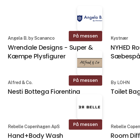
På messen
Angela B. by Scananco
Kystnær
Wrendale Designs - Super &
NYHED Ro
Kæmpe Plysfigurer
Sæbespå
På messen
Alfred & Co.
By LOHN
Nesti Bottega Fiorentina
Toilet Ba
På messen
Rebelle Copenhagen ApS
Rebelle Cope
Hand+Body Wash
Room Diff