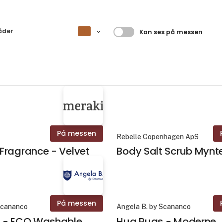
Filtrer resultater
åder
1
Kan ses på messen
På messen
Rebelle Copenhagen ApS
Fragrance - Velvet
Body Salt Scrub Mynt
På messen
Scananco
Angela B. by Scananco
 - ECO Washable
Hug Rugs - Moderne