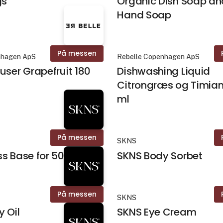
gs
Organic Dish Soap an
Hand Soap
På messen
nhagen ApS
Rebelle Copenhagen ApS
user Grapefruit 180
Dishwashing Liquid
Citrongræs og Timia
ml
På messen
SKNS
s Base for 500 ml
SKNS Body Sorbet
På messen
SKNS
 Oil
SKNS Eye Cream