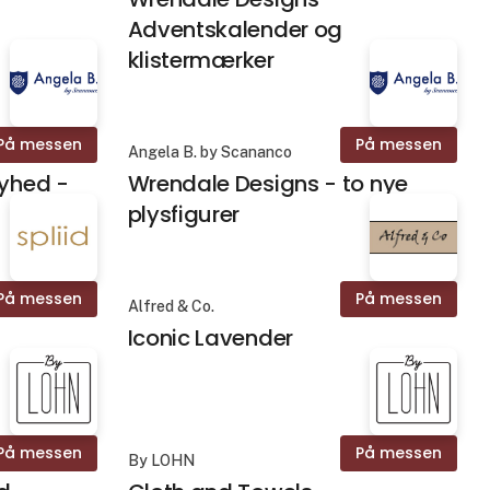
Adventskalender og
klistermærker
På messen
På messen
Angela B. by Scananco
yhed -
Wrendale Designs - to nye
plysfigurer
På messen
På messen
Alfred & Co.
Iconic Lavender
På messen
På messen
By LOHN