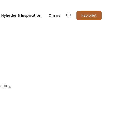
Nyheder & Inspiration
Om os
Køb billet
Søg
etning.