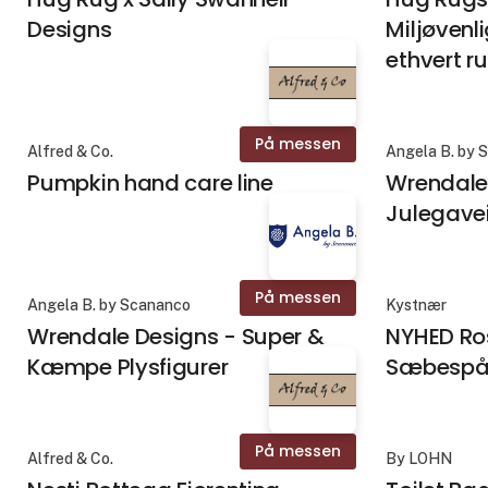
Designs
Miljøvenli
ethvert r
På messen
Alfred & Co.
Angela B. by 
Pumpkin hand care line
Wrendale
Julegave
På messen
Angela B. by Scananco
Kystnær
Wrendale Designs - Super &
NYHED Ro
Kæmpe Plysfigurer
Sæbespå
På messen
Alfred & Co.
By LOHN