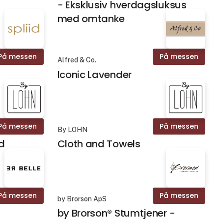
- Eksklusiv hverdagsluksus
med omtanke
På messen
På messen
Alfred & Co.
Iconic Lavender
På messen
På messen
By LOHN
d
Cloth and Towels
På messen
På messen
by Brorson ApS
by Brorson® Stumtjener -