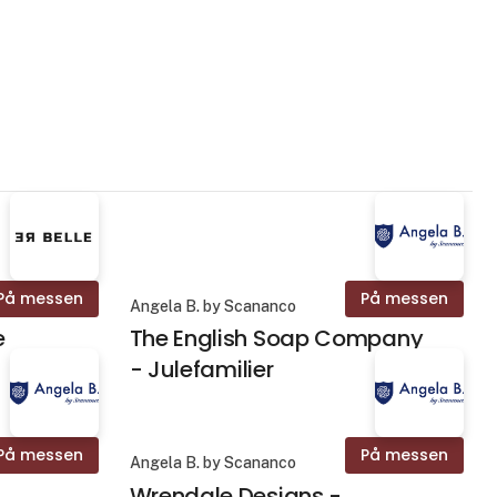
På messen
På messen
Angela B. by Scananco
e
The English Soap Company
- Julefamilier
På messen
På messen
Angela B. by Scananco
Wrendale Designs -