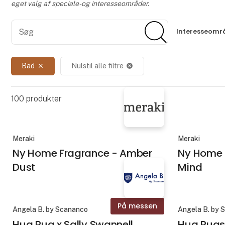
eget valg af speciale- og interesseområder.
Søg
Søg
Interesseomr
Bad
Nulstil alle filtre
close
cancel
100
produkter
Meraki
Meraki
Ny Home Fragrance - Amber
Ny Home 
Dust
Mind
På messen
Angela B. by Scananco
Angela B. by 
Hug Rug x Sally Swannell
Hug Rugs