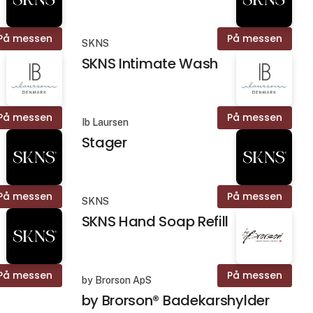
På messen
På messen
SKNS
SKNS Intimate Wash
På messen
På messen
Ib Laursen
Stager
På messen
På messen
SKNS
SKNS Hand Soap Refill
På messen
På messen
by Brorson ApS
by Brorson® Badekarshylder