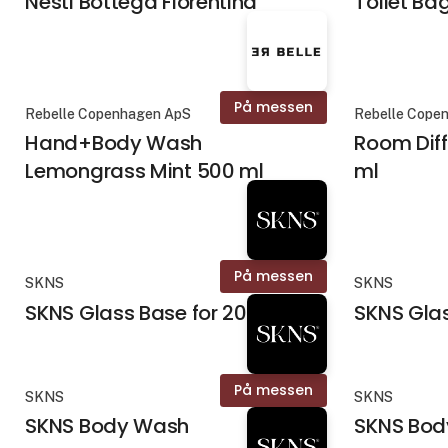
Nesti Bottega Fiorentina
Toilet Ba
På messen
Rebelle Copenhagen ApS
Rebelle Cope
Hand+Body Wash
Room Diff
Lemongrass Mint 500 ml
ml
På messen
SKNS
SKNS
SKNS Glass Base for 200 ml
SKNS Glas
På messen
SKNS
SKNS
SKNS Body Wash
SKNS Body