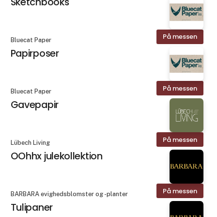
Sketchbooks
På messen
Bluecat Paper
Papirposer
På messen
Bluecat Paper
Gavepapir
På messen
Lübech Living
OOhhx julekollektion
På messen
BARBARA evighedsblomster og -planter
Tulipaner