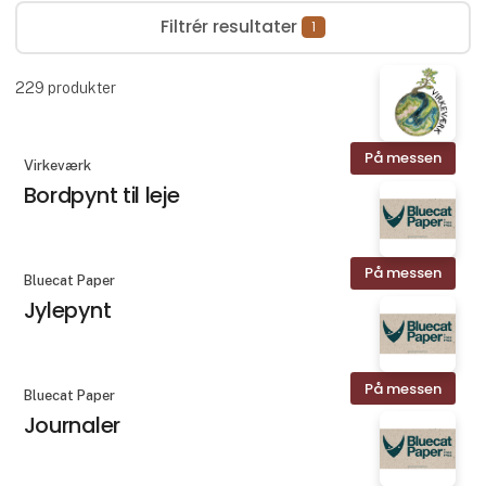
Filtrér resultater
1
229
produkter
På messen
Virkeværk
Bordpynt til leje
På messen
Bluecat Paper
Jylepynt
På messen
Bluecat Paper
Journaler