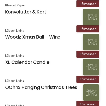
På messen
Bluecat Paper
Konvolutter & Kort
På messen
Lübech Living
Woodz Xmas Ball - Wine
På messen
Lübech Living
XL Calendar Candle
På messen
Lübech Living
OOhhx Hanging Christmas Trees
På messen
Lübech Living