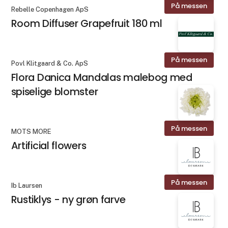
På messen
Rebelle Copenhagen ApS
Room Diffuser Grapefruit 180 ml
På messen
Povl Klitgaard & Co. ApS
Flora Danica Mandalas malebog med
spiselige blomster
På messen
MOTS MORE
Artificial flowers
På messen
Ib Laursen
Rustiklys - ny grøn farve