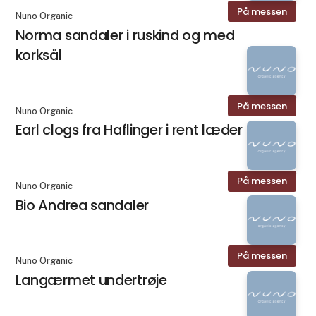
På messen
Nuno Organic
Norma sandaler i ruskind og med
korksål
På messen
Nuno Organic
Earl clogs fra Haflinger i rent læder
På messen
Nuno Organic
Bio Andrea sandaler
På messen
Nuno Organic
Langærmet undertrøje