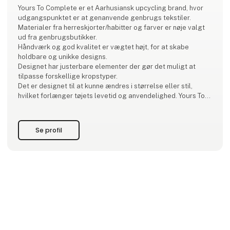
Yours To Complete er et Aarhusiansk upcycling brand, hvor
udgangspunktet er at genanvende genbrugs tekstiler.
Materialer fra herreskjorter/habitter og farver er nøje valgt
ud fra genbrugsbutikker.
Håndværk og god kvalitet er vægtet højt, for at skabe
holdbare og unikke designs.
Designet har justerbare elementer der gør det muligt at
tilpasse forskellige kropstyper.
Det er designet til at kunne ændres i størrelse eller stil,
hvilket forlænger tøjets levetid og anvendelighed. Yours To
Complete har en vision om at vise upcycling kan blive en
naturlig del af modeindustrien med et højt desig
Se profil