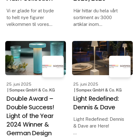
Vi er glade for at byde
Här hittar du hela vårt
to helt nye figurer
sortiment av 3000
velkommen til vores
artiklar inom
plyskollektion – vi
heminredning, möbler
introducerer grisen
och accessoarer samlat
Vanessa og bæveren
på ett och samma ställe.
Chester. Vi har også
Vi hoppas att katalogen
tilføjet Rosie Junior, en
blir ett praktiskt verktyg
mindre version af vores
när du planerar dina ink
elsked
25. juni 2025
25. juni 2025
| Sompex GmbH & Co. KG
| Sompex GmbH & Co. KG
Double Award –
Light Redefined:
Double Success!
Dennis & Dave
Light of the Year
Light Redefined: Dennis
2024 Winner &
& Dave are Here!
German Design