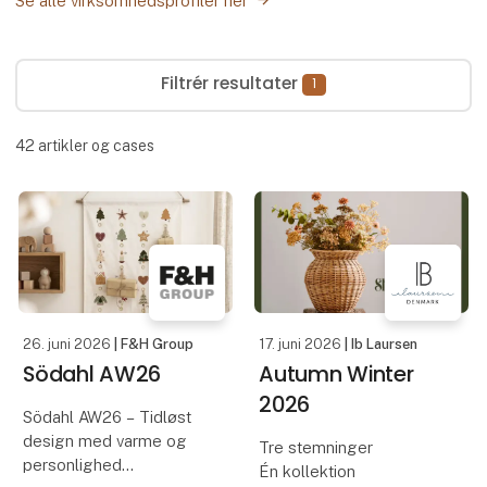
Se alle virksomhedsprofiler her
Filtrér resultater
1
42
artikler og cases
26. juni 2026
| F&H Group
17. juni 2026
| Ib Laursen
Södahl AW26
Autumn Winter
2026
Södahl AW26 – Tidløst
design med varme og
Tre stemninger
personlighed
Én kollektion