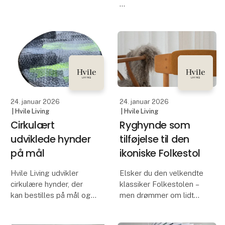
Oplev Södahls AW26-
Denne sæson
kollektion, hvor tidløst
præsenterer Ib Laursen
skandinavisk design
en kollektion formet af
møder sæsonens varme
stemning, naturlige
toner, bløde teksturer og
materialer og styling.
smukke detaljer.
Tre tydelige temaer -
Kollektionen b
Reflections, Grounded
og Adorn - sætter den
24. januar 2026
24. januar 2026
| Hvile Living
| Hvile Living
Cirkulært
Ryghynde som
udviklede hynder
tilføjelse til den
på mål
ikoniske Folkestol
Hvile Living udvikler
Elsker du den velkendte
cirkulære hynder, der
klassiker Folkestolen –
kan bestilles på mål og i
men drømmer om lidt
farver – afhængigt af de
blødere siddekomfort?
tekstilstrømme, vi har til