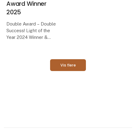
Make your home even
Award Winner
more stylish with our
2025
brand-new cordless
table lamps, Dennis &
Double Award – Double
Dave. Available in six
Success! Light of the
modern colors, they
Year 2024 Winner &
combine functionality
German Design Award
with ele
Winner 2025
A true design highlight
Vis flere
illuminates the room: Our
Volume has not only
won the hearts of design
lovers