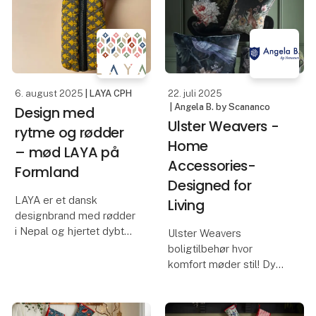
af upcyclede sarier og
Den er blød, foldbar og
syet af kvinder i Nepal.
rummelig – med små
Den er blød, foldbar og
deta
rummelig – med små
deta
6. august 2025
| LAYA CPH
22. juli 2025
| Angela B. by Scananco
Design med
Ulster Weavers -
rytme og rødder
Home
– mød LAYA på
Accessories-
Formland
Designed for
LAYA er et dansk
Living
designbrand med rødder
i Nepal og hjertet dybt
Ulster Weavers
forankret i håndværk,
boligtilbehør hvor
æstetik og social
komfort møder stil! Dyk
forandring. Navnet LAYA
ned i vores kollektion af
betyder “rytme” og
puder, tæpper og
“opløsning” på sanskrit –
tilbehør designet til at