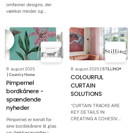
omsætter spændingen
omfavner designs, der
mellem det robuste og
vækker minder og
det bløde i designs med
hylder livets små, men
karakter og sanselighed,
betydningsfulde
og dykker ned i essen af
øjeblikke. Her handler
skandin
det om at løfte
hverdagen og forvandle
dit hjem til et sted fyldt
med varm
8. august 2025
8. august 2025
| STILLING®
| Country Home
COLOURFUL
Pimpernel
CURTAIN
bordkånere -
SOLUTIONS
spændende
“CURTAIN TRACKS ARE
nyheder
KEY DETAILS IN
CREATING A COHESIVE
Pimpernel er kendt for
INTERIOR.”
sine bordskånere til glas
og dækkeservietter i