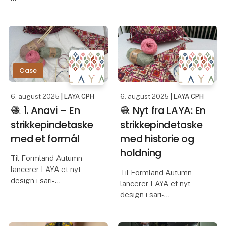
LAYAs nye dhaka-
Hos LAYA arbejder vi
kollektion er skabt af
med upcyclede sarier –
ultra fine, håndvævede
de farverige traditionelle
tekstiler fra Nepal –
klædedragter, båret af
vævet på traditionelle
kvinder i Nepal. Hve
væve i smukke
Case
farvekombinationer. For
at frem
6. august 2025
| LAYA CPH
6. august 2025
| LAYA CPH
🧶 1. Anavi – En
🧶 Nyt fra LAYA: En
strikkepindetaske
strikkepindetaske
med et formål
med historie og
holdning
Til Formland Autumn
lancerer LAYA et nyt
Til Formland Autumn
design i sari-
lancerer LAYA et nyt
kollektionen: Anavi – en
design i sari-
strikkepindetaske, skabt
kollektionen: Anavi – en
af upcyclede sarier og
strikkepindetaske, skabt
syet af kvinder i Nepal.