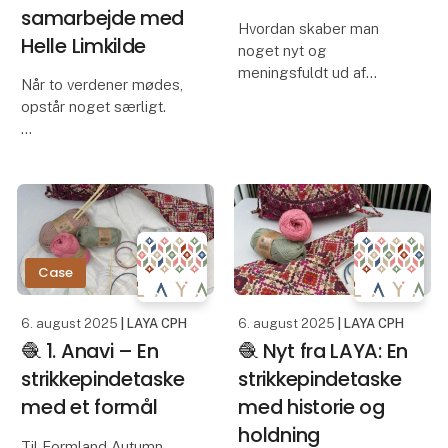
samarbejde med
Hvordan skaber man
Helle Limkilde
noget nyt og
meningsfuldt ud af
Når to verdener mødes,
noget, andre har båret
opstår noget særligt.
før dig?
LAYAs nye dhaka-
Hos LAYA arbejder vi
kollektion er skabt af
med upcyclede sarier –
ultra fine, håndvævede
de farverige traditionelle
tekstiler fra Nepal –
klædedragter, båret af
vævet på traditionelle
kvinder i Nepal. Hve
væve i smukke
Case
farvekombinationer. For
at frem
6. august 2025
| LAYA CPH
6. august 2025
| LAYA CPH
🧶 1. Anavi – En
🧶 Nyt fra LAYA: En
strikkepindetaske
strikkepindetaske
med et formål
med historie og
holdning
Til Formland Autumn