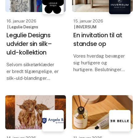
endnu flere måder at
elegant coffee table-
bær
bog. P
16. januar 2026
15. januar 2026
| Legulie Designs
| INVERSUM
Legulie Designs
En invitation til at
udvider sin silk–
standse op
uld-kollektion
Vores hverdag bevæger
sig hurtigere og
Selvom silketørklæder
hurtigere. Beslutninger
er bredt tilgængelige, er
træffes hurtigt, rum
silk–uld-blandinger
fyldes hurtigt, og
stadig en sjældenhed.
tempoet stiger år for år.
Netop denne
Midt i den bevægelse
kombination gør
vælger Inversum bevidst
tørklædet særligt
det modsatte:
alsidigt: let og samtidig
langsomhed,
varmt, raffineret og
funktionelt – et