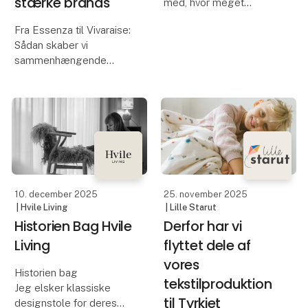
stærke brands
med, hvor meget
omgivelserne påvirker
Fra Essenza til Vivaraise:
kroppen – og hvor stor
Sådan skaber vi
forskel god
sammenhængende
siddekomfort kan gøre.
universer.
For over ti år siden
oplevede founder, Sigrid
Hos EUROTEX ved vi, at
Korshøj u
kunder i dag ikke kun
køber produkter – de
køber stemninger og
helheder. Derfor
arbejder vi målrettet på
10. december 2025
25. november 2025
| Hvile Living
| Lille Starut
Historien Bag Hvile
Derfor har vi
Living
flyttet dele af
vores
Historien bag
tekstilproduktion
Jeg elsker klassiske
til Tyrkiet
designstole for deres