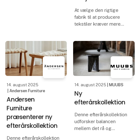
former, historie og
At vælge den rigtige
udtryk. Men mange af de
fabrik til at producere
stole, jeg holder af,
tekstiler kræver mere
bliver degraderet til
end kvalitet. Det handler
pyntegenstande og
om gennemsigtighed,
ekstra-stole, kun brugt
kommunikation,
når der er m
leveringstid og et
samarbejde, man kan stå
inde for i alle led. I Lille
14. august 2025
14. august 2025
| MUUBS
| Andersen Furniture
Ny
Andersen
efterårskollektion
Furniture
Denne efterårskollektion
præsenterer ny
udforsker balancen
efterårskollektion
mellem det rå og
raffinerede, og
Denne efterårskollektion