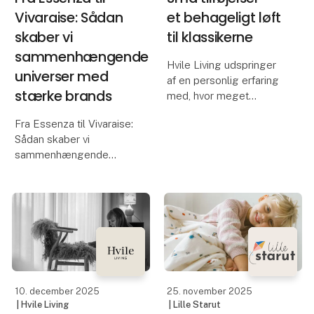
Vivaraise: Sådan
et behageligt løft
skaber vi
til klassikerne
sammenhængende
Hvile Living udspringer
universer med
af en personlig erfaring
stærke brands
med, hvor meget
omgivelserne påvirker
Fra Essenza til Vivaraise:
kroppen – og hvor stor
Sådan skaber vi
forskel god
sammenhængende
siddekomfort kan gøre.
universer.
For over ti år siden
oplevede founder, Sigrid
Hos EUROTEX ved vi, at
Korshøj u
kunder i dag ikke kun
køber produkter – de
køber stemninger og
helheder. Derfor
arbejder vi målrettet på
10. december 2025
25. november 2025
| Hvile Living
| Lille Starut