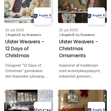
en poetisk henvisning til
tilføje varme og
t
personlighed til dine
boliger.
Omfavn afslapning og
omde
22. juli 2025
22. juli 2025
| Angela B. by Scananco
| Angela B. by Scananco
Ulster Weavers -
Ulster Weavers -
12 Days of
Christmas
Christmas
Ornaments
Designet "12 Days of
Inspireret af traditionen
Christmas" genskaber
med arvestykkejulepynt,
den klassiske julesang,
indsamlet gennem
inspireret af illustrationer
generationer og hentet
fra elskede julebøger.
fra loftet hvert år, er
Denne fortryllende
dette design håndmalet
kollektion har fyldige
med blandede medier.
julefarver, herunder
Det er inspireret af
bærrød, marineblå o
traditionelle illustr