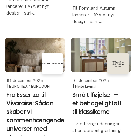
lancerer LAYA et nyt
Til Formland Autumn
design i sari-
lancerer LAYA et nyt
kollektionen: Anavi – en
design i sari-
strikkepindetaske, skabt
kollektionen: Anavi – en
af upcyclede sarier og
strikkepindetaske, skabt
syet af kvinder i Nepal.
af upcyclede sarier og
Den er blød, foldbar og
syet af kvinder i Nepal.
rummelig – med små
Den er blød, foldbar og
deta
rummelig – med små
deta
18. december 2025
10. december 2025
| EUROTEX / EURODUN
| Hvile Living
Fra Essenza til
Små tilføjelser –
Vivaraise: Sådan
et behageligt løft
skaber vi
til klassikerne
sammenhængende
Hvile Living udspringer
universer med
af en personlig erfaring