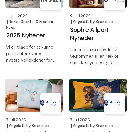
11. juli 2025
9. juli 2025
| Rezas Oriental & Modern
| Angela B. by Scananco
Rugs
Sophie Allport
2025 Nyheder
Nyheder
Vi er glade for at kunne
I denne sæson byder vi
præsentere vores
velkommen til en række
nyeste kollektioner for
smukke nye designs –
2025, hvor komfort,
hver især inspireret af de
eksklusivitet og design
små øjeblikke, der gør
går hånd i hånd.
efterår og vinter så
specielle. Orchard Birds
I år har vi tilføjet tre
bringer den stille
unikke linjer til vores
skønhed i det brit
sortiment: The Etern
7. juli 2025
7. juli 2025
| Angela B. by Scananco
| Angela B. by Scananco