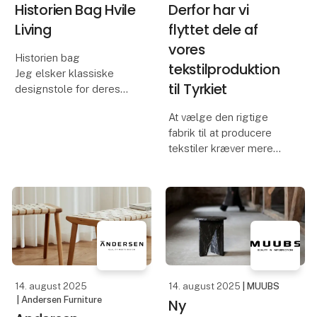
Historien Bag Hvile
Derfor har vi
Living
flyttet dele af
vores
Historien bag
tekstilproduktion
Jeg elsker klassiske
til Tyrkiet
designstole for deres
former, historie og
At vælge den rigtige
udtryk. Men mange af de
fabrik til at producere
stole, jeg holder af,
tekstiler kræver mere
bliver degraderet til
end kvalitet. Det handler
pyntegenstande og
om gennemsigtighed,
ekstra-stole, kun brugt
kommunikation,
når der er m
leveringstid og et
samarbejde, man kan stå
inde for i alle led. I Lille
14. august 2025
14. august 2025
| MUUBS
| Andersen Furniture
Ny