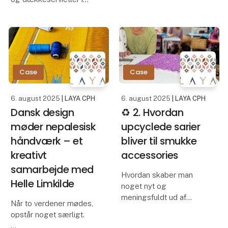
For decades, Vibeke
holdbare
Panduro has been a
kvalitetsmaterialer med
familiar name on the
mønstre i mange
Danish design scene.
forskellige designs. Du
Together with her
finder bl.a. romantiske
husband, Jesper
blomster, elegante
Case
Case
Panduro, she ran
klassiske desi
6. august 2025
| LAYA CPH
6. august 2025
| LAYA CPH
Dansk design
♻️ 2. Hvordan
møder nepalesisk
upcyclede sarier
håndværk – et
bliver til smukke
kreativt
accessories
samarbejde med
Hvordan skaber man
Helle Limkilde
noget nyt og
meningsfuldt ud af
Når to verdener mødes,
noget, andre har båret
opstår noget særligt.
før dig?