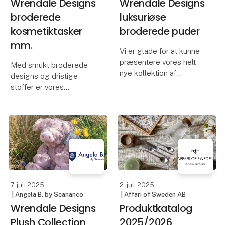
Wrendale Designs
Wrendale Designs
broderede
luksuriøse
kosmetiktasker
broderede puder
mm.
Vi er glade for at kunne
præsentere vores helt
Med smukt broderede
nye kollektion af
designs og dristige
luksuriøse broderede
stoffer er vores
puder, der fås i et
fantastiske nye
fantastisk udvalg af
kollektion af
mættede farver og med
kosmetiktasker og -
udsøgte broderede
etuier perfekte til at
designs. Disse puder er
holde styr på tingene
en perfek
derhjemme eller på
farten. Hvert design fås i
fir
7. juli 2025
2. juli 2025
| Angela B. by Scananco
| Affari of Sweden AB
Wrendale Designs
Produktkatalog
Plush Collection
2025/2026