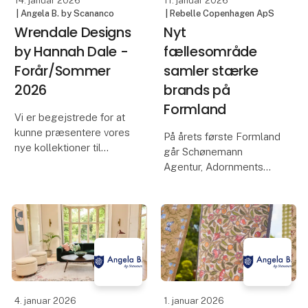
14. januar 2026
11. januar 2026
| Angela B. by Scananco
| Rebelle Copenhagen ApS
Wrendale Designs
Nyt
by Hannah Dale -
fællesområde
Forår/Sommer
samler stærke
2026
brands på
Formland
Vi er begejstrede for at
kunne præsentere vores
På årets første Formland
nye kollektioner til
går Schønemann
forår/sommer 2026.
Agentur, Adornments
Vores "discovery
Agency, Rebelle og
nature"-serie byder på
ViSSEVASSE sammen
helt nye kunstværker og
om at skabe et unikt og
inkluderer nogle smukke
inspirerende område,
nye brevpapirer - vi els
hvor design, kvalitet og
kreativitet smelter
sammen i én f
4. januar 2026
1. januar 2026