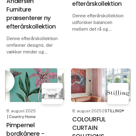
Andersen
efterårskollektion
Furniture
Denne efterårskollektion
præsenterer ny
udforsker balancen
efterårskollektion
mellem det rå og
raffinerede, og
Denne efterårskollektion
omsætter spændingen
omfavner designs, der
mellem det robuste og
vækker minder og
det bløde i designs med
hylder livets små, men
karakter og sanselighed,
betydningsfulde
og dykker ned i essen af
øjeblikke. Her handler
skandin
det om at løfte
hverdagen og forvandle
dit hjem til et sted fyldt
med varm
8. august 2025
8. august 2025
| STILLING®
| Country Home
COLOURFUL
Pimpernel
CURTAIN
bordkånere -