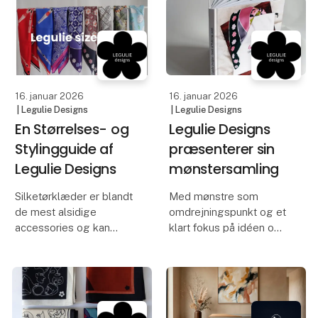
rådighed.
Hos Hvile Living har vi
designet en ny
Tekstilet her er udviklet i
ryghynde, som en smuk
samarbejde med ELA
tilføjelse, der giver
Re:Made, på deres
stolen et ekstra lag kom
16. januar 2026
16. januar 2026
| Legulie Designs
| Legulie Designs
En Størrelses- og
Legulie Designs
Stylingguide af
præsenterer sin
Legulie Designs
mønstersamling
Silketørklæder er blandt
Med mønstre som
de mest alsidige
omdrejningspunkt og et
accessories og kan
klart fokus på idéen om
styles på utallige måder.
wearable art har Legulie
Et enkelt knude om
Designs skabt en
halsen er tidløst elegant,
samling på mere end 30
men de forskellige
tørklædemønstre, nu
størrelser åbner op for
præsenteret i form af en