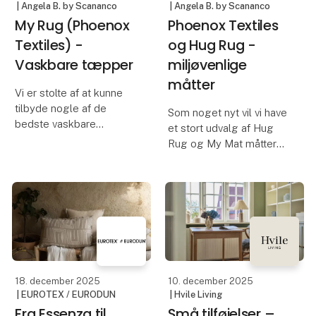
| Angela B. by Scananco
| Angela B. by Scananco
My Rug (Phoenox
Phoenox Textiles
Textiles) -
og Hug Rug -
Vaskbare tæpper
miljøvenlige
måtter
Vi er stolte af at kunne
tilbyde nogle af de
Som noget nyt vil vi have
bedste vaskbare
et stort udvalg af Hug
tæpper, der er designet
Rug og My Mat måtterne
til at gøre dit liv lettere,
med. Vi oplever stor
samtidig med at de
efterspørgsel på disse
tilføjer et hyggeligt
produkter - vi tror, det
præg til din
handler om stigende
boligindretning.
fokus på
bæredygtighed;
Uanset om du
måtterne er fre
18. december 2025
10. december 2025
| EUROTEX / EURODUN
| Hvile Living
Fra Essenza til
Små tilføjelser –