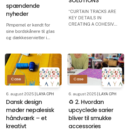
SOLUTIONS
spændende
“CURTAIN TRACKS ARE
nyheder
KEY DETAILS IN
CREATING A COHESIVE
Pimpernel er kendt for
INTERIOR.”
sine bordskånere til glas
og dækkeservietter i
For decades, Vibeke
holdbare
Panduro has been a
kvalitetsmaterialer med
familiar name on the
mønstre i mange
Danish design scene.
forskellige designs. Du
Together with her
finder bl.a. romantiske
husband, Jesper
blomster, elegante
Case
Case
Panduro, she ran
klassiske desi
6. august 2025
| LAYA CPH
6. august 2025
| LAYA CPH
Dansk design
♻️ 2. Hvordan
møder nepalesisk
upcyclede sarier
håndværk – et
bliver til smukke
kreativt
accessories