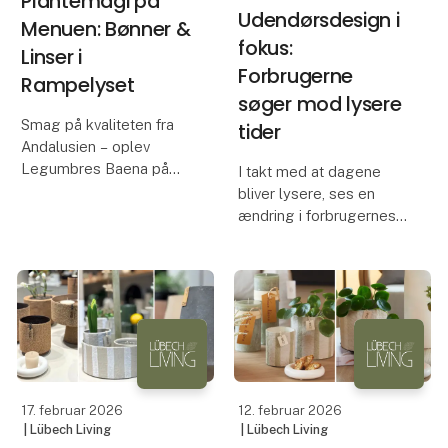
Plantemagi på
Udendørsdesign i
Menuen: Bønner &
fokus:
Linser i
Forbrugerne
Rampelyset
søger mod lysere
Smag på kvaliteten fra
tider
Andalusien – oplev
Legumbres Baena på
I takt med at dagene
Foodexpo
bliver lysere, ses en
ændring i forbrugernes
Når kvalitet og pris skal
adfærd.
gå hånd i hånd, er råvarer
Udendørsprodukter er
afgørende. På Foodexpo
ikke kun funktionelle -
præsenterer Casa Jada
de har også en
et nøje udvalgt
symbolsk værdi. De
sortiment fra
repræsenterer forår og
fornyelse, og netop derf
17. februar 2026
12. februar 2026
| Lübech Living
| Lübech Living