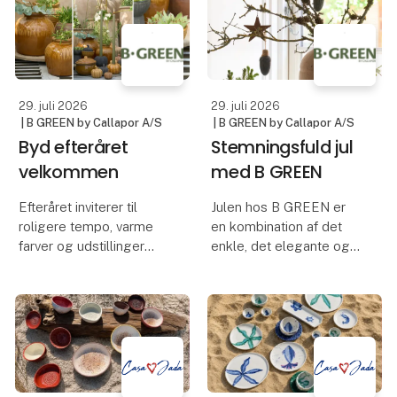
smagsprøver.
vores Heritage-
kollektion. Luksuriøst
blød, hver flaske er
beriget med Aloe Vera
og E-
29. juli 2026
29. juli 2026
| B GREEN by Callapor A/S
| B GREEN by Callapor A/S
Byd efteråret
Stemningsfuld jul
velkommen
med B GREEN
Efteråret inviterer til
Julen hos B GREEN er
roligere tempo, varme
en kombination af det
farver og udstillinger
enkle, det elegante og
med masser af
det rustikke. Vores
stemning. I vores nyeste
julekollektion er skabt til
kollektion mødes
at bringe varme og
håndværk, naturlige
personlighed ind i både
materialer og tidløst
butiksvinduer,
design i et univers skabt
udstillinger og hjem.
til but