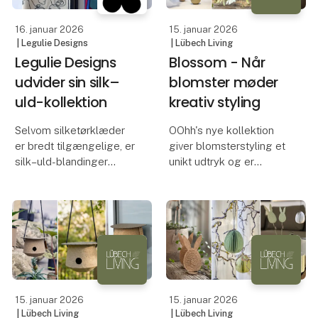
bær
bog. P
16. januar 2026
15. januar 2026
| Legulie Designs
| Lübech Living
Legulie Designs
Blossom - Når
udvider sin silk–
blomster møder
uld-kollektion
kreativ styling
Selvom silketørklæder
OOhh's nye kollektion
er bredt tilgængelige, er
giver blomsterstyling et
silk–uld-blandinger
unikt udtryk og er
stadig en sjældenhed.
fremstillet af
Netop denne
genbrugsglas samt
kombination gør
30% genanvendt
tørklædet særligt
keramik
alsidigt: let og samtidig
varmt, raffineret og
OOhh præsenterer
funktionelt – et
Blossom, en kollektion
skabt til dem, der ønsker
15. januar 2026
15. januar 2026
at give b
| Lübech Living
| Lübech Living