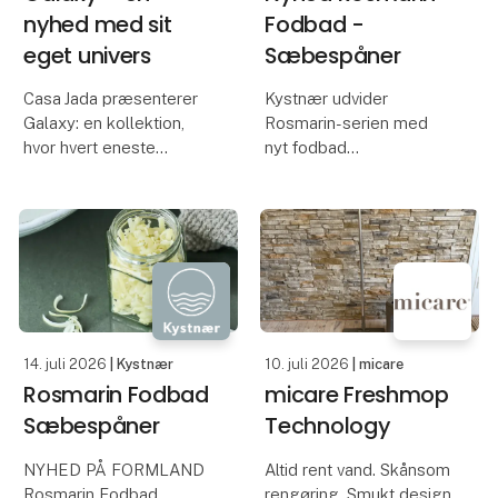
nyhed med sit
Fodbad -
eget univers
Sæbespåner
Casa Jada præsenterer
Kystnær udvider
Galaxy: en kollektion,
Rosmarin-serien med
hvor hvert eneste
nyt fodbad
produkt er en ener.
Skabt gennem en
Hos Kystnær udvikler vi
levende proces, der
håndlavede
aldrig gentager sig, men
plejeprodukter med
altid overrasker. Ingen to
inspiration fra livet ved
skåle er ens – hver har
den danske kyst. Med
sit e
fokus på naturlige
råvarer, høj kvalitet og
14. juli 2026
| Kystnær
10. juli 2026
| micare
omtan
Rosmarin Fodbad
micare Freshmop
Sæbespåner
Technology
NYHED PÅ FORMLAND
Altid rent vand. Skånsom
Rosmarin Fodbad
rengøring. Smukt design.