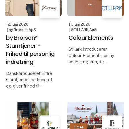
der produkter, som både
løser en opgav
12. juni 2026
11. juni 2026
| by Brorson ApS
| STILLARK ApS
by Brorson®
Colour Elements
Stumtjener -
Stillark introducerer
Frihed til personlig
Colour Elements, en ny
indretning
serie væghængte
opbevaringselementer
Danskproduceret Entré
udviklet i direkte
stumtjener i certificeret
forlængelse af vores
eg giver frihed til
køkkenkollektion.
personlig indretning
Samme linjer, samme
konstruktionslogik, nu
Fleksibilitet,
som selvstændige
bæredygtighed og
dansk håndværk er
nøgleordene bag en ny
Case