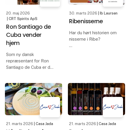
stumtjener produceret i
Danmark. Fre
20. maj 2026
30. marts 2026
| Ib Laursen
| CRT Spirits ApS
Ribenisserne
Ron Santiago de
Har du hørt historien om
Cuba vender
nisserne i Ribe?
hjem
Man siger, de kom til
Som ny dansk
byen samtidig med de
repræsentant for Ron
første handlende – helt
Santiago de Cuba er det
tilbage i 700-tallet, da
med både stolthed og
Ribe blev grundlagt.
respekt for historien, at
Dengang boede
CRT Spirits igen bringer
nisserne langs åen og
et af Cubas mest
holdt
hæderkronede romhuse
tilbage på det danske
marked.
21. marts 2026
| Casa Jada
21. marts 2026
| Casa Jada