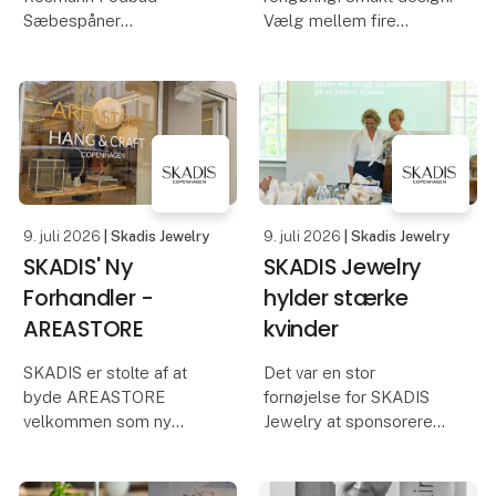
Sæbespåner
Vælg mellem fire
skønne farver.
Vi udvider vores
populære Rosmarin-
Det nye og unikke
serie med et nyt produkt
moppesystem fra
– Rosmarin Fodbad
micare er udviklet til dig,
Sæbespåner.
der ønsker en mere
hygiejnisk, effektiv og
Produktet er fremstillet
skånsom må
9. juli 2026
| Skadis Jewelry
9. juli 2026
| Skadis Jewelry
af overskud fra vores
SKADIS' Ny
SKADIS Jewelry
håndlavede
Forhandler -
hylder stærke
AREASTORE
kvinder
SKADIS er stolte af at
Det var en stor
byde AREASTORE
fornøjelse for SKADIS
velkommen som ny
Jewelry at sponsorere
forhandler og bringe
Bentedikte Linnea Hoff
vores smykker til en af
og Laura Faurschou’s
Københavns mest
eksklusive VIP-