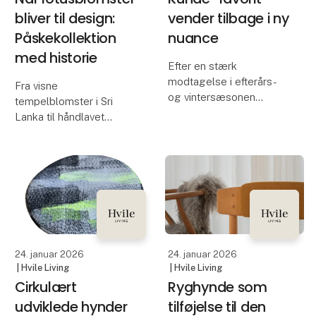
bliver til design:
vender tilbage i ny
Påskekollektion
nuance
med historie
Efter en stærk
modtagelse i efterårs-
Fra visne
og vintersæsonen
tempelblomster i Sri
udvider Lübech Living nu
Lanka til håndlavet
sortimentet af OOhh
produkter med unikt
WOODz Pedestal Bowl
udtryk. OOhhs Lotus-
med en ny farve.
kollektion forener
Opsatsen blev hurtigt
design, håndværk og
udsolgt i farverne Caffe
fortælling.
og Ash, og den s
OOhh Lotus-kollektion
er et eksempel på,
24. januar 2026
24. januar 2026
hvordan cirkul
| Hvile Living
| Hvile Living
Cirkulært
Ryghynde som
udviklede hynder
tilføjelse til den