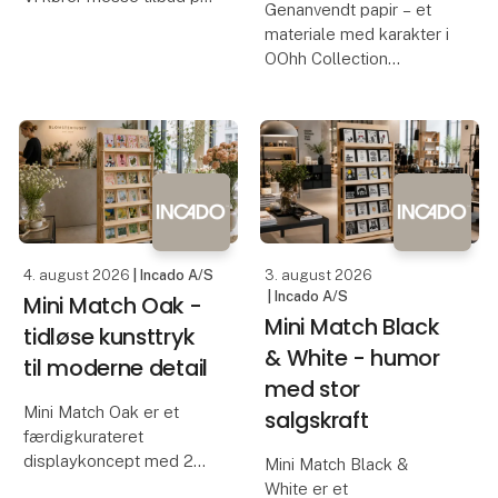
Genanvendt papir – et
alle vores kagedåser fra
materiale med karakter i
det Engelske Design
OOhh Collection
Silver Crane.
Siden 2010 har
Mød os på F 5120
genanvendt papir været
en vigtig del af OOhh
Og se tilbuddene.
Collection. Den
allerførste håndlavede
Vi ses
OOhh urtepotte blev
skabt i genanve
Kmp Trading
4. august 2026
| Incado A/S
3. august 2026
| Incado A/S
Mini Match Oak -
Mini Match Black
tidløse kunsttryk
& White - humor
til moderne detail
med stor
Mini Match Oak er et
salgskraft
færdigkurateret
displaykoncept med 24
Mini Match Black &
nøje udvalgte kunsttryk,
White er et