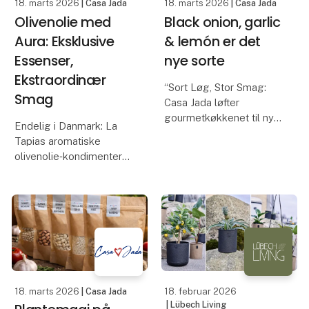
18. marts 2026
| Casa Jada
18. marts 2026
| Casa Jada
Olivenolie med
Black onion, garlic
Aura: Eksklusive
& lemón er det
Essenser,
nye sorte
Ekstraordinær
“Sort Løg, Stor Smag:
Smag
Casa Jada løfter
gourmetkøkkenet til nye
Endelig i Danmark: La
højder”
Tapias aromatiske
Casa Jada udvider
olivenolie‑kondimenter
sortimentet: Fra sort
Casa Jada kan nu
hvidløg til det eksklusive
præsentere en af årets
sorte løg
mest ventede
Casa Jada har allerede
gourmetnyheder: La
markeret sig som en af
Tapias serie af
Danm
aromatiserede
olivenolie, lavet på
ekstra jomfru
18. marts 2026
| Casa Jada
18. februar 2026
| Lübech Living