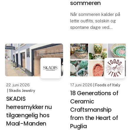
sommeren
lanceres nu i en smuk
grøn farve som en del af
Når sommeren kalder på
AW26 nyhederne.
lette outfits, solskin og
spontane dage ved
Den nye farve tilfører
stranden, er det vigtigt
serien et frisk og
med smykker, der kan
levende udtryk, der
følge med livet uden
stadig re
begrænsninger. SKADIS
Waterproof Collection er
skabt netop til det
22. juni 2026
17. juni 2026
| Foods of Italy
| Skadis Jewelry
18 Generations of
SKADIS
Ceramic
herresmykker nu
Craftsmanship
tilgængelig hos
from the Heart of
Maal-Manden
Puglia