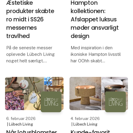
Æstetiske
Hampton
produkter skabte
kollektionen:
ro midt i SS26
Afslappet luksus
messernes
møder ansvarligt
travlhed
design
På de seneste messer
Med inspiration i den
oplevede Lübech Living
ikoniske Hampton livsstil
noget helt særligt.
har OOhh skabt
Mange besøgende
Hampton kollektionen -
bemærkede, hvor roligt
en serie
og indbydende deres
designprodukter, der
stand føltes - en følelse,
forener rolig æstetik og
der trak dem til og fik
en bevidst tilgang til
dem til at stoppe op.
produktion.
O
En æstetik præget af
6. februar 2026
4. februar 2026
| Lübech Living
| Lübech Living
Når lotusblomster
Kunde-favorit