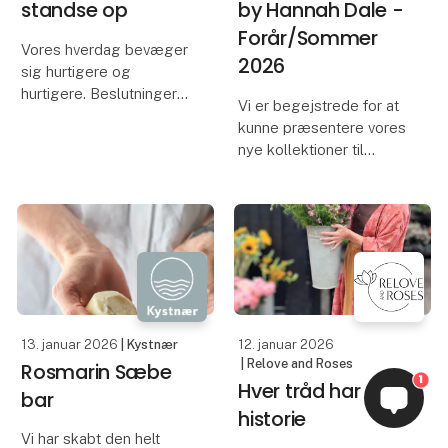
standse op
by Hannah Dale -
Forår/Sommer
Vores hverdag bevæger
2026
sig hurtigere og
hurtigere. Beslutninger
Vi er begejstrede for at
træffes hurtigt, rum
kunne præsentere vores
fyldes hurtigt, og
nye kollektioner til
tempoet stiger år for år.
forår/sommer 2026.
Midt i den bevægelse
Vores "discovery
vælger Inversum bevidst
nature"-serie byder på
det modsatte:
helt nye kunstværker og
langsomhed,
inkluderer nogle smukke
nye brevpapirer - vi els
13. januar 2026
| Kystnær
12. januar 2026
| Relove and Roses
Rosmarin Sæbe
1
Hver tråd har en
bar
historie
Vi har skabt den helt