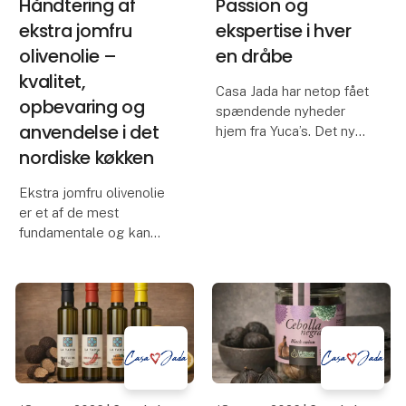
Håndtering af
Passion og
ekstra jomfru
ekspertise i hver
olivenolie –
en dråbe
kvalitet,
Casa Jada har netop fået
opbevaring og
spændende nyheder
anvendelse i det
hjem fra Yuca’s. Det nye
sortiment inkluderer
nordiske køkken
rødvinseddike,
hvidvinseddike,
Ekstra jomfru olivenolie
sherryeddike D.O.P.,
er et af de mest
balsamico med figen,
fundamentale og kan
balsamico med hindbær,
samtidig være det mest
balsamico glaze
misforståede produkt i
danskernes daglige
køkken. Dens kvalitet,
smag og sundhedsværdi
afhænger i høj grad af,
hvor