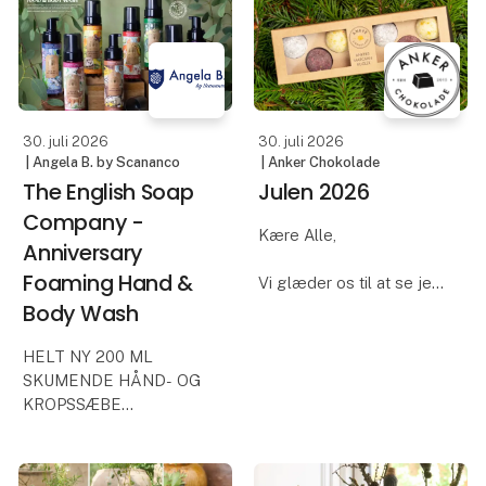
produceret i Danmark.
af spejle, hvor moderne
Hvert værk skabes som
design, høj kv
mixed media, hvor print
på lærred kombi
30. juli 2026
30. juli 2026
| Angela B. by Scananco
| Anker Chokolade
The English Soap
Julen 2026
Company -
Kære Alle,
Anniversary
Foaming Hand &
Vi glæder os til at se jer
og præsentere jer for
Body Wash
vores Julesortiment for
2026.
HELT NY 200 ML
SKUMENDE HÅND- OG
Vi har lavet en helt ny
KROPSSÆBE
julekalender, en masse
Vi er begejstrede for at
helt nye smage, så glæd
introducere Skummende
jer til masser af
Hånd- og Kropssæbe til