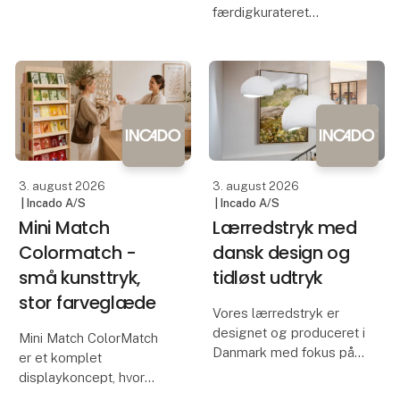
hvor klassiske
færdigkurateret
kunstværker, botaniske
displaykoncept med 24
motiver og moderne
humoristiske kunsttryk,
illustrationer mødes i et
hvor skæve citater,
varmt og tidløst univers.
grafiske illustrationer og
Indramm
finurlige motiver skaber
et stilrent sort-hvidt
univers med
3. august 2026
3. august 2026
| Incado A/S
| Incado A/S
Mini Match
Lærredstryk med
Colormatch -
dansk design og
små kunsttryk,
tidløst udtryk
stor farveglæde
Vores lærredstryk er
designet og produceret i
Mini Match ColorMatch
Danmark med fokus på
er et komplet
kvalitet, håndværk og
displaykoncept, hvor
moderne skandinavisk
kunst, farver og