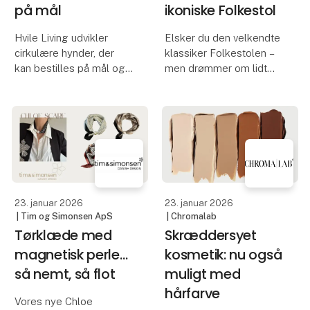
på mål
ikoniske Folkestol
Hvile Living udvikler
Elsker du den velkendte
cirkulære hynder, der
klassiker Folkestolen –
kan bestilles på mål og i
men drømmer om lidt
farver – afhængigt af de
blødere siddekomfort?
tekstilstrømme, vi har til
rådighed.
Hos Hvile Living har vi
designet en ny
Tekstilet her er udviklet i
ryghynde, som en smuk
samarbejde med ELA
tilføjelse, der giver
Re:Made, på deres
stolen et ekstra lag kom
23. januar 2026
23. januar 2026
| Tim og Simonsen ApS
| Chromalab
Tørklæde med
Skræddersyet
magnetisk perle…
kosmetik: nu også
så nemt, så flot
muligt med
hårfarve
Vores nye Chloe