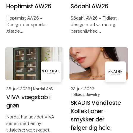
Hoptimist AW26
Södahl AW26
Hoptimist AW26 –
Södahl AW26 – Tidløst
Design, der spreder
design med varme og
glæde
personlighed
Glæd dig til at opleve
Oplev Södahls AW26-
Hoptimists AW26-
kollektion, hvor tidløst
nyheder, hvor ikonisk
skandinavisk design
dansk design møder nye
møder sæsonens varme
farver, former og
toner, bløde teksturer og
inspirerende
smukke detaljer.
fortolkninger. Med sit
Kollektionen b
25. juni 2026
| Nordal A/S
22. juni 2026
enkle, legende u
| Skadis Jewelry
VIVA vægskab i
SKADIS Vandfaste
grøn
Kollektioner –
Nordal har udvidet VIVA
smykker der
serien med en ny
følger dig hele
tilføjelse: vægskabet