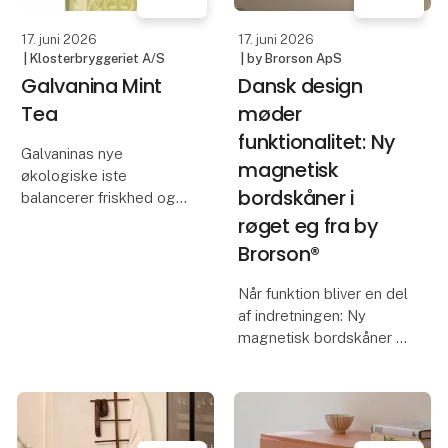
Uanset om du er til huml
af æblet. V
17. juni 2026
17. juni 2026
| Klosterbryggeriet A/S
| by Brorson ApS
Galvanina Mint
Dansk design
Tea
møder
funktionalitet: Ny
Galvaninas nye
magnetisk
økologiske iste
bordskåner i
balancerer friskhed og
den rene natur på
røget eg fra by
bedste vis.
Brorson®
Når funktion bliver en del
af indretningen: Ny
Den er skabt med en
magnetisk bordskåner i
base af udvalgt grøn te,
røget eg fra by Brorson
tilsat økologiske
mynteblade og forfinet
Der findes produkter,
med naturlig
som løser en praktisk
pebermynte
opgave. Og så findes