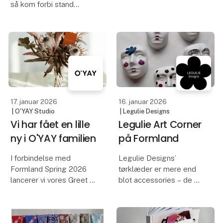
vores nye produkt
så kom forbi stand
Colour Molecules kan
F5416 og prøv at lave
man nemt pleje sin
din egen toningsfarve.
hårfarve derhjemme,
som et eksklusivt finish
Med CHROMALABs nye
på den daglige styling.
toningskoncentrater kan
du nemt blande en unik
Colour Molec
farvegloss til dit
17. januar 2026
16. januar 2026
| O'YAY Studio
| Legulie Designs
Vi har fået en lille
Legulie Art Corner
ny i O'YAY familien
på Formland
I forbindelse med
Legulie Designs’
Formland Spring 2026
tørklæder er mere end
lancerer vi vores Greet &
blot accessories – de er
Keep kort i mini-format
wearable art.
(A7).
Kreativiteten og kunsten
bag hvert design er en