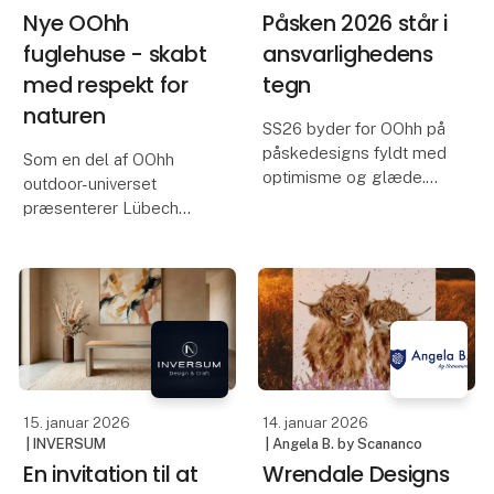
Nye OOhh
Påsken 2026 står i
fuglehuse - skabt
ansvarlighedens
med respekt for
tegn
naturen
SS26 byder for OOhh på
påskedesigns fyldt med
Som en del af OOhh
optimisme og glæde.
outdoor-universet
Kollektionen fokuserer
præsenterer Lübech
på små øjeblikke, der
Living nye fuglehuse,
skaber noget at se frem
skabt med respekt for
til, og produkter, der
både naturen og det liv,
inviterer til kreativ
der omgiver haven.
dekoration og hyggel
Idéen om at designe et
fuglehus har været på
Susanne
15. januar 2026
14. januar 2026
| INVERSUM
| Angela B. by Scananco
En invitation til at
Wrendale Designs