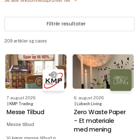
Se alle virksomhedsprofiler her
Filtrér resultater
209
artikler og cases
7. august 2026
6. august 2026
| KMP Trading
| Lübech Living
Messe Tilbud
Zero Waste Paper
- Et materiale
Messe tilbud
med mening
Vi kører messe tilbud på