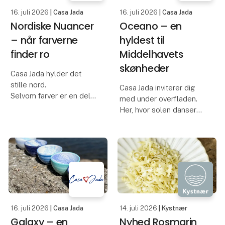
I å
16. juli 2026
| Casa Jada
16. juli 2026
| Casa Jada
Nordiske Nuancer
Oceano – en
– når farverne
hyldest til
finder ro
Middelhavets
skønheder
Casa Jada hylder det
stille nord.
Casa Jada inviterer dig
Selvom farver er en del
med under overfladen.
af vores DNA, har vi
Her, hvor solen danser
denne gang ladet
på bølgerne, og havets
paletten dæmpes og
liv folder sig ud i farver
fundet jordfarverne frem
og former, finder du
– inspireret af klitterne,
Oceano – vores nye
lyset og den rolige
serie, der hylder
rytme i natu
Middelhavets uendelige
16. juli 2026
| Casa Jada
14. juli 2026
| Kystnær
Galaxy – en
Nyhed Rosmarin