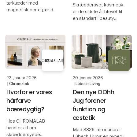
tørklæder med
Skræddersyet kosmetik
magnetisk perle gør det
er de sidste år blevet til
super nemt at style dit
en standart i beauty
tørklæde - helt uden
branchen.
knuder og besvær.
Hudpleje, serummer og
cremer bliver i dag
Den smukke perle
tilpasset vores hudtype,
lukker med magnet og
behov og livsstil.
giver et elegant finish,
Alligevel har hårfarve til
som gør Chloe til
forbru
23. januar 2026
20. januar 2026
| Chromalab
| Lübech Living
Hvorfor er vores
Den nye OOhh
hårfarve
Jug forener
bæredygtig?
funktion og
æstetik
Hos CHROMALAB
handler alt om
Med SS26 introducerer
skræddersyede
Lübech Living en nyhed i