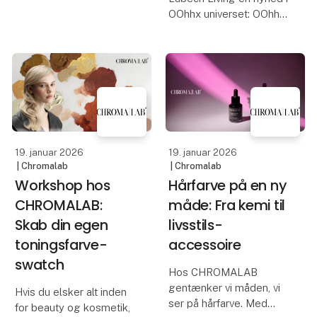
løsninger. Nemme og
OOhhx universet: OOhh
effektive produkter, der
Jug - en stilren kande,
giver kontrol og kreativ
skabt til både servering
frihed.
og dekoration. OOhh Jug
Med vores nye Colour
fungerer nemlig både
Molecules bliver
som kande til kolde og
hårfarvepleje bliver et
varme drikke s
ugentligt wellne
19. januar 2026
19. januar 2026
| Chromalab
| Chromalab
Workshop hos
Hårfarve på en ny
CHROMALAB:
måde: Fra kemi til
Skab din egen
livsstils-
toningsfarve-
accessoire
swatch
Hos CHROMALAB
gentænker vi måden, vi
Hvis du elsker alt inden
ser på hårfarve. Med
for beauty og kosmetik,