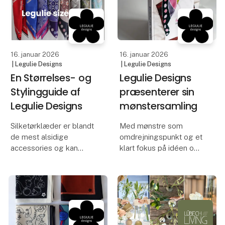
Vores kort sortiment
central del af Legulie-
består af over 60
brandets identitet.
forskellige varianter,
som fås i A5, A6 og nu
For at fejre dette vil en
også A7 format.
de
16. januar 2026
16. januar 2026
| Legulie Designs
| Legulie Designs
En Størrelses- og
Legulie Designs
Stylingguide af
præsenterer sin
Legulie Designs
mønstersamling
Silketørklæder er blandt
Med mønstre som
de mest alsidige
omdrejningspunkt og et
accessories og kan
klart fokus på idéen om
styles på utallige måder.
wearable art har Legulie
Et enkelt knude om
Designs skabt en
halsen er tidløst elegant,
samling på mere end 30
men de forskellige
tørklædemønstre, nu
størrelser åbner op for
præsenteret i form af en
endnu flere måder at
elegant coffee table-