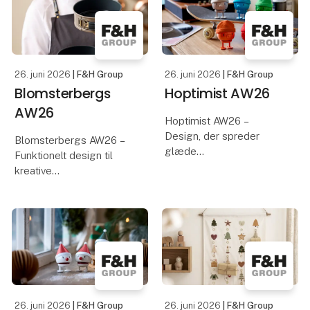
børn. De skaber minder,
opstår produkter med
vækker følelser og
karakter. Det er
bygger bro mellem
udgangspunktet for OOh
generationer.
26. juni 2026
| F&H Group
26. juni 2026
| F&H Group
Blomsterbergs
Hoptimist AW26
AW26
Hoptimist AW26 –
Design, der spreder
Blomsterbergs AW26 –
glæde
Funktionelt design til
kreative
Glæd dig til at opleve
køkkenoplevelser
Hoptimists AW26-
nyheder, hvor ikonisk
Glæd dig til at opleve
dansk design møder nye
Blomsterbergs AW26-
farver, former og
kollektion med
inspirerende
inspirerende nyheder til
fortolkninger. Med sit
bagning og madlavning.
enkle, legende u
Med fokus på kvalitet,
26. juni 2026
| F&H Group
26. juni 2026
| F&H Group