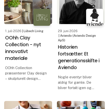
nysgerrige og
eftermiddag for
designbevidste butikker.
Executive Supporters
hos Comwell Hotels i
AREASTORE er
Palæet Holte den 18. ju
grundlagt i København
1. juli 2026
| Lübech Living
29. juni 2026
og er k
| Aviendo (Aviendo Design
OOhh Clay
ApS)
Collection - nyt
Historien
innovativt
fortsætter: Et
materiale
generationsskifte i
Aviendo
OOhh Collection
præsenterer Clay design
Nogle eventyr bliver
– skulpturelt design
aldrig for gamle. De
skabt af genanvendte
bliver fortalt igen og
materialer
igen – fra
bedsteforældre til
Når materialer, håndværk
forældre, fra forældre til
og design mødes,