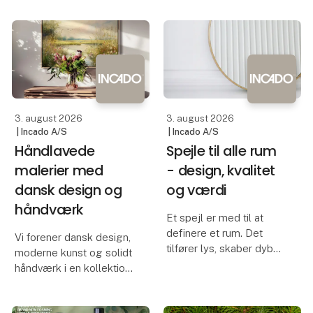
design. Hvert motiv
funktionalitet går op i en
printes på lærred i høj
højere enhed.
kvalitet og skaber et
Kollektionen består af
stilrent udtryk, der pas
80 unikke kunsttryk i det
kompakte format 17 ×
23 cm, indramme
3. august 2026
3. august 2026
| Incado A/S
| Incado A/S
Håndlavede
Spejle til alle rum
malerier med
- design, kvalitet
dansk design og
og værdi
håndværk
Et spejl er med til at
definere et rum. Det
Vi forener dansk design,
tilfører lys, skaber dybde
moderne kunst og solidt
og fungerer som et
håndværk i en kollektion
naturligt blikfang i
af håndlavede malerier,
indretningen. Derfor har
der er designet og
vi udviklet en kollektion