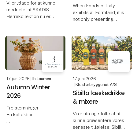
Vi er glade for at kunne
When Foods of Italy
meddele, at SKADIS
exhibits at Formland, it is
Herrekollektion nu er
not only presenting
tilgængelig hos Maal-
beautiful bowls, platters
Manden, beliggende på
and vases. It is sharing
Store Kongensgade 57 i
the story of one of
København.
Southern Italy’s oldest
ceramic traditions – a
Maal-Manden er kendt
craft that has
for sit raffinerede udvalg
af her
17. juni 2026
| Ib Laursen
17. juni 2026
| Klosterbryggeriet A/S
Autumn Winter
Sibilla læskedrikke
2026
& mixere
Tre stemninger
Vi er utrolig stolte af at
Én kollektion
kunne præsentere vores
seneste tilføjelse: Sibilla!
Denne sæson
præsenterer Ib Laursen