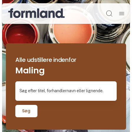
Søg
Alle udstillere indenfor
Maling
Søg efter titel, forhandlernavn eller lignende.
Søg