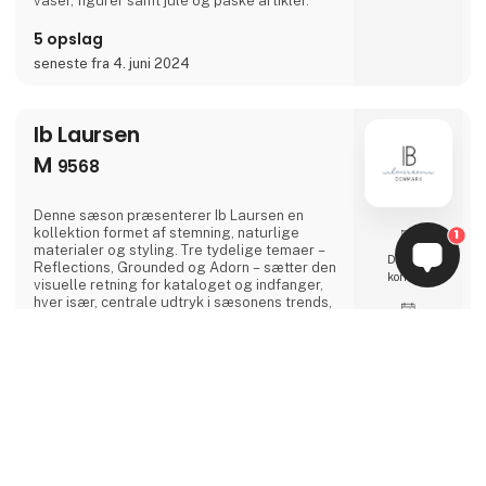
vaser, figurer samt jule og påske artikler.
5 opslag
seneste fra 4. juni 2024
Ib Laursen
M
9568
Denne sæson præsenterer Ib Laursen en
kollektion formet af stemning, naturlige
1
materialer og styling. Tre tydelige temaer –
Direkte
Reflections, Grounded og Adorn – sætter den
kontakt
visuelle retning for kataloget og indfanger,
hver især, centrale udtryk i sæsonens trends,
omsat til inspirerende og salgsparate
Møde­booking
universer.Reflections udforsker en rolig og
enkel æstetik, hvor gennemtænkte detaljer
keyboard_arrow_up
og stille øjeblikke definerer rummet. Her får
hverdagsgenstande lov til at træde frem –
subtile, taktile og tidløse.Grounded bringer
39 opslag
varme og dybde i fokus. Naturlige teksturer
2 kontakt­
og jordnære toner skaber en
seneste fra 17. juni 2026
personer
imødekommende ramme – et rum at falde til
ro i, hvor materiale