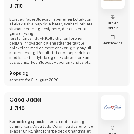
J
7110
Bluecat PaperBluecat Paper er en kollektion
Direkte
af eksklusive papirkvaliteter, skabt til private,
kontakt
virksomheder og designere, der ønsker at
gøre et varigt
førstehåndsindtryk.Kollektionen forener
design, innovation og enestående taktile
Møde­booking
oplevelser med en mere ansvarlig tilgang til
materialevalg. Resultatet er papirprodukter
med karakter, dybde og en kvalitet, der kan
ses og mærkes.Bluecat Paper anvendes bl.a.
til emballage, branding, tryksager og
kreative projekter, hvor materialet er en aktiv
9 opslag
del af fortællingen.Som eksklusiv distributør i
seneste fra 5. august 2026
Norden hjælper Nordic Global Import
virksomheder, bureauer, designere, trykkerier
og private med at finde den
Casa Jada
J
7140
Keramik og spanske specialiteter i én og
samme kurv.Casa Jada Cerámica designer og
skaber unikt, håndforarbejdet og håndmalet
Direkte