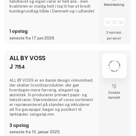
håndlavet og ingen varer er helt ens - men
Møde­booking
kvaliteten er stadig helt i top.Vi har et bredt
kundegrundlag både i Danmark og i udlandet.
1 opslag
3 kontakt­
seneste fra 17. juni 2026
personer
ALL BY VOSS
J
7154
ALL BY VOSS er en dansk design virksomhed,
der skaber livsstilsprodukter, der gør
hverdagen mere farverig, elegant og
Direkte
æstetisk. Vi producerer primært papir- og
kontakt
tekstilvarer. Størstedelen af vores sortiment
er repræsenteret på standen og inkluderer
alt fra gavepapir, bøger og postkort til
tørklæder, sengetøj mm.
3 opslag
seneste fra 15. januar 2025