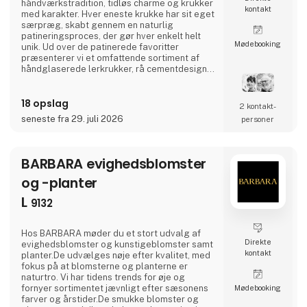
håndværkstradition, tidløs charme og krukker
kontakt
med karakter. Hver eneste krukke har sit eget
særpræg, skabt gennem en naturlig
patineringsproces, der gør hver enkelt helt
Møde­booking
unik. Ud over de patinerede favoritter
præsenterer vi et omfattende sortiment af
håndglaserede lerkrukker, rå cementdesigns
samt elegante elementer i zink, jern og
cortenstål. Alt sammen med fokus på godt
18 opslag
håndværk og kvalitet, fremstillet med respekt
2 kontakt­
for miljøet og menneskene bag.Er du til
seneste fra 29. juli 2026
personer
vintage, vil du elske vores samling af
autentiske fund fra franske skodde
BARBARA evighedsblomster
og -planter
L
9132
Hos BARBARA møder du et stort udvalg af
Direkte
evighedsblomster og kunstigeblomster samt
kontakt
planter.De udvælges nøje efter kvalitet, med
fokus på at blomsterne og planterne er
naturtro. Vi har tidens trends for øje og
fornyer sortimentet jævnligt efter sæsonens
Møde­booking
farver og årstider.De smukke blomster og