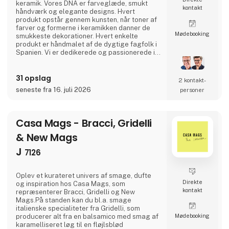
keramik. Vores DNA er farveglæde, smukt
kontakt
håndværk og elegante designs. Hvert
produkt opstår gennem kunsten, når toner af
farver og formerne i keramikken danner de
Møde­booking
smukkeste dekorationer. Hvert enkelte
produkt er håndmalet af de dygtige fagfolk i
Spanien. Vi er dedikerede og passionerede i
vores processer.I samarbejde med fabrikken i
Spanien, skabes og nytænkes der i et
31 opslag
kontinuerligt flow, med øje for traditioner og
2 kontakt­
historie. Hos Casa Jada Cerámica er der rig
seneste fra 16. juli 2026
personer
mulighed for at lave customized udgaver af
produkterne. Med de
Casa Mags - Bracci, Gridelli
& New Mags
J
7126
Oplev et kurateret univers af smage, dufte
Direkte
og inspiration hos Casa Mags, som
kontakt
repræsenterer Bracci, Gridelli og New
Mags.På standen kan du bl.a. smage
italienske specialiteter fra Gridelli, som
producerer alt fra en balsamico med smag af
Møde­booking
karamelliseret løg til en fløjlsblød