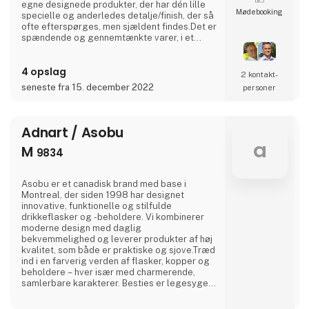
egne designede produkter, der har dén lille
Møde­booking
specielle og anderledes detalje/finish, der så
ofte efterspørges, men sjældent findes.Det er
spændende og gennemtænkte varer, i et
rustikt, råt og enkelt nordisk design. Det er
solide og gedigne produkter, som A2 Living
4 opslag
sætter en ære i at lægge navn til - kort sagt,
2 kontakt­
dansk design der holder… A2 Livings
seneste fra 15. december 2022
personer
markante - og til tider ganske store -
produkter f
Adnart / Asobu
a
M
9834
Asobu er et canadisk brand med base i
Montreal, der siden 1998 har designet
innovative, funktionelle og stilfulde
drikkeflasker og -beholdere. Vi kombinerer
moderne design med daglig
bekvemmelighed og leverer produkter af høj
kvalitet, som både er praktiske og sjove.Træd
ind i en farverig verden af flasker, kopper og
beholdere – hver især med charmerende,
samlerbare karakterer. Besties er legesyge,
søde og uimodståeligt elskelige og bringer
glæde til både børn og voksne.Og lige når du