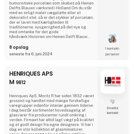
humoristiske porcelæn som skabes på Heinen
Delfts Blauws værksted i Holland.Om du står
med en sirligt malet vægplatte eller et
dekorativt stel, så er det stykker af porcelæn,
der er lavet med kærligheden til
traditionerne, nysgerrighed på det nye og
med omtanke for det gode
håndværk.Historien om Heinen Delft Blauw
begyndte i 1976, da Jaap Heinen startede
virksomheden i et lille værksted i byen Putten,
8 opslag
1 kontakt­
Holland. Inspireret af den traditionelle
seneste fra 6. juni 2024
personer
hollandske keramik, som har rødder tilbage til
det 17. århundrede, fokuserede Heinen på at
kombinere traditionelt hånd
HENRIQUES APS
M
9812
Henriques ApS, Moritz R.har siden 1832 været
grossist og handlet med mange forskellige
varegrupper indenfor interiør gennem tiderne.
Direkte
I dag består sortimentet hovedsagelig af
kontakt
glasvarer fra producenter rundt omkring i
verden. Firmaet har altid lagt vægt på kvalitet
og et godt design fra egne designere. Vi har i
dag en stor kollektion af glasminiaturer,