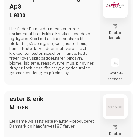
ApS
L
9300
Her finder Du nok det mest varierede
Direkte
sortiment af Frostsikkre Krukker, havedeko
kontakt
og figurer.Stort set alt fra mariehøns til
elefanter, så som grise, køer, heste, høns,
haner, fugle, larver,duer, muldvarper, ugler,
krokodiller, æsler, næsehorn, hunde, katte,
frøer, løver, skildpadder,harer, pindsvin,
bjørne, isbjørne, rensdyr, tyre, mus, pingviner,
drager, lock-ness, får, snegle,geder, trolde,
gnomer, ænder, gæs på pind, og
1 kontakt­
sommerfugle, samt mange mange flere.Vi
personer
lagerfører til stadighed flere hundrede
varianter, glaserede og uglaserede designs,
af krukkesæt,helt op til 91 cm i diameter, og
ester & erik
det i frostsikker Stone Ware udførelse, samt i
flot og
M
9786
Elegante lys af højeste kvalitet – produceret i
Danmark og håndfarvet i 97 farver
Direkte