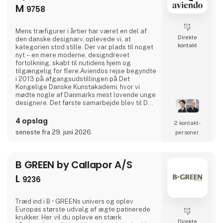
M
9758
Mens træfigurer i årtier har været en del af
Direkte
den danske designarv, oplevede vi, at
kontakt
kategorien stod stille. Der var plads til noget
nyt – en mere moderne, designdrevet
fortolkning, skabt til nutidens hjem og
tilgængelig for flere.Aviendos rejse begyndte
i 2013 på afgangsudstillingen på Det
Kongelige Danske Kunstakademi, hvor vi
mødte nogle af Danmarks mest lovende unge
designere. Det første samarbejde blev til Den
Grimme Ælling og lagde fundamentet for den
filosofi, der fortsat driver Aviendo i dag:
4 opslag
2 kontakt­
træfigurer reduceret til deres essens, skabt
seneste fra 29. juni 2026
personer
til at holde og designet til at belønne et
ekstra blik.I dag fungerer Aviendo som en
platform for en
B GREEN by Callapor A/S
L
9236
Træd ind i B • GREENs univers og oplev
Europas største udvalg af ægte patinerede
krukker. Her vil du opleve en stærk
Direkte