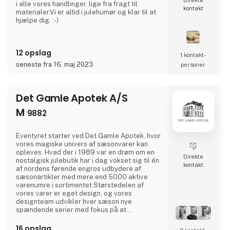
i alle vores handlinger, lige fra fragt til
kontakt
materialer.Vi er altid i julehumør og klar til at
hjælpe dig. :-)
12 opslag
1 kontakt­
seneste fra 16. maj 2023
personer
Det Gamle Apotek A/S
M
9882
Eventyret starter ved Det Gamle Apotek, hvor
vores magiske univers af sæsonvarer kan
opleves. Hvad der i 1989 var en drøm om en
Direkte
nostalgisk julebutik har i dag vokset sig til én
kontakt
af nordens førende engros udbydere af
sæsonartikler med mere end 5000 aktive
varenumre i sortimentet.Størstedelen af
vores varer er eget design, og vores
designteam udvikler hver sæson nye
spændende serier med fokus på at
sammensætte tidens trends med traditionelle
og nostalgiske motiver der hører vores
16 opslag