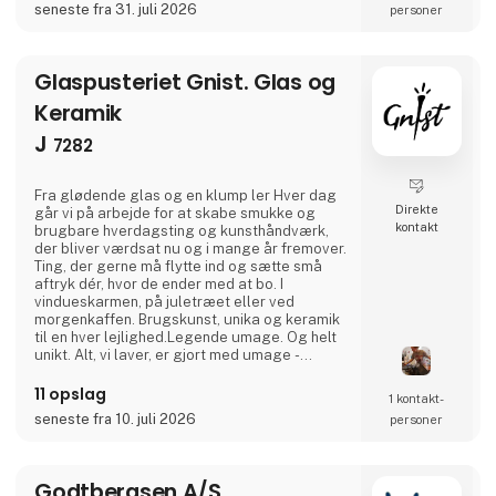
seneste fra 31. juli 2026
personer
stilfulde bordkollektioner til innovative
interiørtilbehør hjælper vi dig med at
sammensætte et uni
Glaspusteriet Gnist. Glas og
Keramik
J
7282
Fra glødende glas og en klump ler Hver dag
Direkte
går vi på arbejde for at skabe smukke og
kontakt
brugbare hverdagsting og kunsthåndværk,
der bliver værdsat nu og i mange år fremover.
Ting, der gerne må flytte ind og sætte små
aftryk dér, hvor de ender med at bo. I
vindueskarmen, på juletræet eller ved
morgenkaffen. Brugskunst, unika og keramik
til en hver lejlighed.Legende umage. Og helt
unikt. Alt, vi laver, er gjort med umage -
krydret med en legende skabertrang. Hvert
ting er præget af de hænder, og den mund,
11 opslag
1 kontakt­
der har formet det. Og selvom vi har en sikker
seneste fra 10. juli 2026
personer
hånd, så er hver ting helt sin egen, formet på
materialets præmisser. Du kan kalde det
skørt eller
Godtbergsen A/S