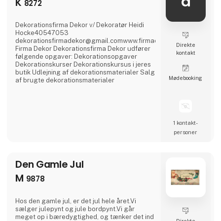
d
K
8272
Dekorationsfirma Dekor v/ Dekoratør Heidi
Hocke40547053
dekorationsfirmadekor@gmail.comwww.firmadekor.dkInstagram:f
Direkte
Firma Dekor Dekorationsfirma Dekor udfører
kontakt
følgende opgaver: Dekorationsopgaver
Dekorationskurser Dekorationskursus i jeres
butik Udlejning af dekorationsmaterialer Salg
Møde­booking
af brugte dekorationsmaterialer
1 kontakt­
personer
Den Gamle Jul
M
9878
Hos den gamle jul, er det jul hele året.Vi
sælger julepynt og jule bordpynt.Vi går
meget op i bæredygtighed, og tænker det ind
Direkte