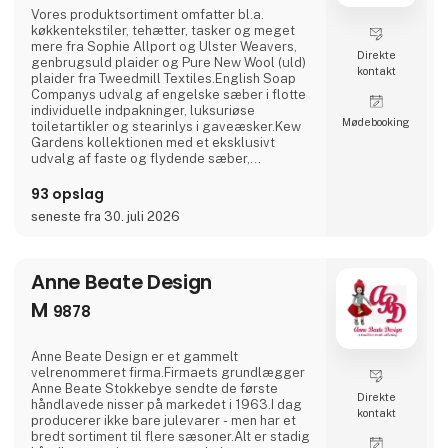
Vores produktsortiment omfatter bl.a.
køkkentekstiler, tehætter, tasker og meget
mere fra Sophie Allport og Ulster Weavers,
Direkte
genbrugsuld plaider og Pure New Wool (uld)
kontakt
plaider fra Tweedmill Textiles.English Soap
Companys udvalg af engelske sæber i flotte
individuelle indpakninger, luksuriøse
Møde­booking
toiletartikler og stearinlys i gaveæsker.Kew
Gardens kollektionen med et eksklusivt
udvalg af faste og flydende sæber,
håndcremer og håndrensere inspireret af
planternes duft og skønhed i Royal Botanic
93 opslag
Gardens i Kew, London.Fra Phoenox Textiles
seneste fra 30. juli 2026
har vi Hug Rugs vaskbare dørmåtter
fremstillet af genbrugsmateriale samt
Howler & Scratch måtter til kæledyr.Wren
Anne Beate Design
M
9878
Anne Beate Design er et gammelt
velrenommeret firma.Firmaets grundlægger
Anne Beate Stokkebye sendte de første
Direkte
håndlavede nisser på markedet i 1963.I dag
kontakt
producerer ikke bare julevarer - men har et
bredt sortiment til flere sæsoner.Alt er stadig