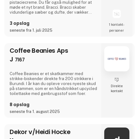
pistaciecreme. Du får også mulighed for at
møde et nyt brand, Bracci. Bracci skaber
vidunderlige sæber og dufte, der vækker
følelser og minder, og som tager tager dig
med på en rejse til Italien. Sidst men bestemt
3 opslag
1 kontakt­
ikke mindst kan du hos New Mags fordybe dig
seneste fra 1. juli 2025
personer
i et kurateret udvalg af coffee table
bøger.Læs mere om alle vores brands
nederst på siden. Vi glæder os til at byde
Coffee Beanies Aps
J
7167
Coffee Beanies er et skatkammer med
strikke-biskender direkte fra 200 strikkere i
Burundi. I år kan du opleve vores nyeste skud
Direkte
på stammen, som er en håndstrikket upcycled
kontakt
toilettaske med genbrugsstof som foer.
8 opslag
seneste fra 1. august 2025
Dekor v/Heidi Hocke