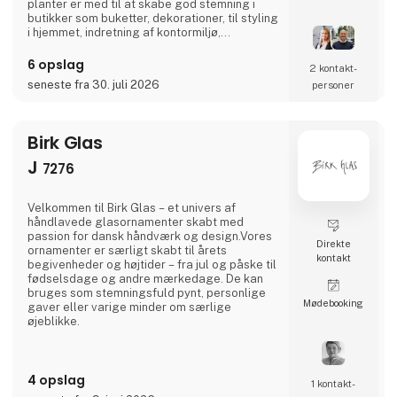
planter er med til at skabe god stemning i
butikker som buketter, dekorationer, til styling
i hjemmet, indretning af kontormiljø,
udsmykninger på messer eller til
arrangementer. BARBARA er et dansk
6 opslag
2 kontakt­
familiefirma som startede i 2011. I dag består
seneste fra 30. juli 2026
personer
firmaet af Malene Barbara som indehaver,
herudover er Mark Alexander tilknyttet som
sælger,med fokus på Sjælland
Birk Glas
J
7276
Velkommen til Birk Glas – et univers af
håndlavede glasornamenter skabt med
passion for dansk håndværk og design.Vores
Direkte
ornamenter er særligt skabt til årets
kontakt
begivenheder og højtider – fra jul og påske til
fødselsdage og andre mærkedage. De kan
bruges som stemningsfuld pynt, personlige
Møde­booking
gaver eller varige minder om særlige
øjeblikke.
4 opslag
1 kontakt­