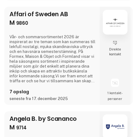
tror, du har set det hele, overrasker Asobu
dig igen – med nye designs, nye karakterer
Affari of Sweden AB
og skønne detaljer, der gør hver eneste slurk
lidt sjovere. Uanset om du
M
9860
Vår- och sommarsortimentet 2026 är
inspirerat av tre teman som kan summeras till
lekfull nostalgi, mjuka skandinaviska uttryck
Direkte
och en havsnära semesterstämning. På
kontakt
Formex, Maison & Objet och Formland visar vi
hela säsongens sortiment i inspirerande
miljöer som gör det enkelt att planera dina
inköp och skapa en attraktiv butikskänsla
inför kommande säsong.Vi ser fram emot att
träffa er och se hur vi tillsammans kan skapa
en fantastisk säsong.
7 opslag
1 kontakt­
seneste fra 17. december 2025
personer
Angela B. by Scananco
M
9714