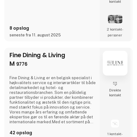
kontakt
8 opslag
2 kontakt­
seneste fra 11. august 2025
personer
Fine Dining & Living
M
9776
Fine Dining & Living er en belgisk specialist i
højkvalitets service og interiørartikler til både
detailmarkedet og hotel- og
Direkte
restaurationsbranchen. Som en pålidelig
kontakt
partner tilbyder vi produkter, der kombinerer
funktionalitet og æstetik til den rigtige pris,
med stærkt fokus på innovation og service.
Vores mange års erfaring og omfattende
ekspertise gør os til en førende aktør på det
internationale marked.Med et sortiment på
mere end 4.000 produkter fordelt på
forskellige egne mærker er vi klar til at
42 opslag
1 kontakt­
inspirere dine kunder og øge dit salg. Fra