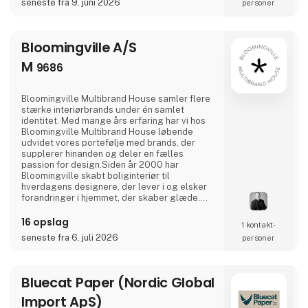
seneste fra 9. juni 2026
personer
Bloomingville A/S
M
9686
Bloomingville Multibrand House samler flere
stærke interiørbrands under én samlet
identitet. Med mange års erfaring har vi hos
Bloomingville Multibrand House løbende
udvidet vores portefølje med brands, der
supplerer hinanden og deler en fælles
passion for design.Siden år 2000 har
Bloomingville skabt boliginteriør til
hverdagens designere, der lever i og elsker
forandringer i hjemmet, der skaber glæde.
Share your style. Tell your story. Change your
home.
16 opslag
1 kontakt­
seneste fra 6. juli 2026
personer
Bluecat Paper (Nordic Global
Import ApS)