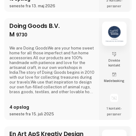
3 kontakt­
højtider til.Vi elsker at fejre alle årets højtider
seneste fra 13. maj 2026
personer
og særlige øjeblikke - påsken,
studentertiden, Halloween og ikke mindst
julen, men vores sortiment inkluderer også
Doing Goods B.V.
M
9730
We are Doing GoodsWe are your home sweet
home for all those imperfect and fun home
accessories.All our products are 100%
Direkte
handmade with patience and love for the
kontakt
artisanal craft, in our own workshops in
India.The story of Doing Goods begins in 2010
with our love for collecting treasures during
Møde­booking
our travels.We use that inspiration to design
our own fun-filled collection of animal rugs,
brass goods, textiles, and other lovable home
accessories.It is our mission to bring a little
happiness and cheer to people’s lives near
4 opslag
and far.As we grow this simple mission
1 kontakt­
remains at the heart of all we do.We make
seneste fra 15. juli 2025
personer
good on the promise to offer the team of
craft
En Art ApS Kreativ Design