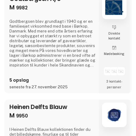
M
9982
Godtbergsen blev grundlagt i 1940 og er en
familieejet virksomhed med base i Børkop,
Danmark. Med mere end otte årtiers erfaring
Direkte
har vi opbygget et stærkt ry som en betroet
kontakt
distributør og leverandør af gaveartikler,
legetøj, sæsonbestemte produkter, souvenirs
og meget mere.På vores hovedkvarter og
Møde­booking
lager i Børkop administrerer vi en bred vifte af
mærker og kollektioner, der bringer glæde og
inspiration til kunder i hele Skandinavien og
resten af ​​verden. Blandt vores mest
værdsatte og veletablerede mærker er
5 opslag
Willow Tree og Disney, som har været en del
3 kontakt­
af vores sortiment i mange år og fortsat
seneste fra 27. november 2025
personer
glæder både samlere og gavegivere.Vores
passion lig
Heinen Delfts Blauw
M
9950
I Heinen Delfts Blauw kollektionen finder du
det billedskønne, finurlige og til tider