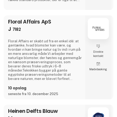
tage i brug. Produktsortimentet indeholder
bl.a. luksusposer, gaveæsker, gaveposer,
smykkeæsker, plastikposer, gavepapir til alle
årstider, gavebånd, dragtposer,
Floral Affairs ApS
forsendelsesemballage, E-commerce
emballage og meget
J
7182
Floral Affairs er skabt ud fra en enkel idé: at
gentænke, hvad blomster kan være, og
hvordan vi kan bringe natur og liv ind i rum på
Direkte
en mere ansvarlig måde.Vi arbejder med
kontakt
naturlige blomster, der høstes og gennemgår
en nænsom præserveringsproces, som
bevarer deres friske udtryk i 6–8
Møde­booking
måneder.Teknikken bygger på gamle
egyptiske præserveringsmetoder til at
bevare naturen, men er blevet forfinet
gennem århundreder. Resultatet er en
naturlig blomst, der bevarer sin tekstur, farve
10 opslag
og form – helt uden vand, sollys eller
seneste fra 10. december 2025
vedligeholdelse.
Heinen Delfts Blauw