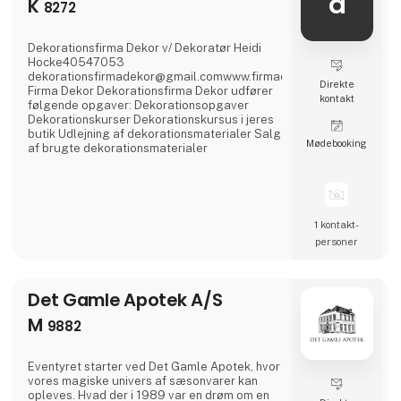
d
K
8272
Dekorationsfirma Dekor v/ Dekoratør Heidi
Hocke40547053
dekorationsfirmadekor@gmail.comwww.firmadekor.dkInstagram:f
Direkte
Firma Dekor Dekorationsfirma Dekor udfører
kontakt
følgende opgaver: Dekorationsopgaver
Dekorationskurser Dekorationskursus i jeres
butik Udlejning af dekorationsmaterialer Salg
Møde­booking
af brugte dekorationsmaterialer
1 kontakt­
personer
Det Gamle Apotek A/S
M
9882
Eventyret starter ved Det Gamle Apotek, hvor
vores magiske univers af sæsonvarer kan
opleves. Hvad der i 1989 var en drøm om en