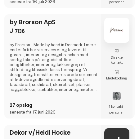
seneste fra 16. juli 2026
personer
med kode, nøgle eller fingerscan, der er
nemme for medarbejdere at bruge, selv i
spidsbelastninger.• Certificeret sikkerhed —
produkter, der
by Brorson ApS
J
7136
by Brorson - Made by hand in Denmark. I mere
end et årti har vi serviceret og leveret til
gastro-, interiør- og designbranchen med
Direkte
særlig fokus på langtidsholdbart
kontakt
boligtilbehør, interiør og køkkengrej i et
stilfuldt og klassisk dansk formsprog. Vi
designer og fremstiller vores brede sortiment
Møde­booking
af fødevaregodkendte serveringsbræt,
tapasbræt, sushibræt, skærebræt, planker,
huggeblokke, træbakker, interiør og møbler
udelukkende lokalt her i Danmark.Der er kort
vej fra idé til færdigt produkt og derfor
27 opslag
fremstiller vi også efter ønsker og private
1 kontakt­
label.Besøg os på vores stand i hal J 7136 og
seneste fra 17. juni 2026
personer
lad os blive jeres nye leverandør af danske
og bæredyg
Dekor v/Heidi Hocke