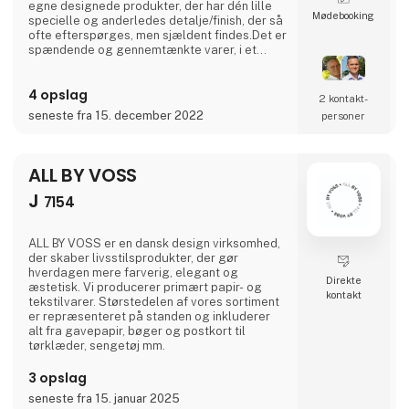
egne designede produkter, der har dén lille
Møde­booking
specielle og anderledes detalje/finish, der så
ofte efterspørges, men sjældent findes.Det er
spændende og gennemtænkte varer, i et
rustikt, råt og enkelt nordisk design. Det er
solide og gedigne produkter, som A2 Living
4 opslag
sætter en ære i at lægge navn til - kort sagt,
2 kontakt­
dansk design der holder… A2 Livings
seneste fra 15. december 2022
personer
markante - og til tider ganske store -
produkter f
ALL BY VOSS
J
7154
ALL BY VOSS er en dansk design virksomhed,
der skaber livsstilsprodukter, der gør
hverdagen mere farverig, elegant og
Direkte
æstetisk. Vi producerer primært papir- og
kontakt
tekstilvarer. Størstedelen af vores sortiment
er repræsenteret på standen og inkluderer
alt fra gavepapir, bøger og postkort til
tørklæder, sengetøj mm.
3 opslag
seneste fra 15. januar 2025