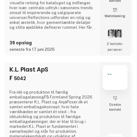
kontakt
visuelle retning for kataloget og indfanger,
hver især, centrale udtryk i sæsonens trends,
omsat til inspirerende og salgsparate
Møde­booking
universer.Reflections udforsker en rolig og
enkel æstetik, hvor gennemtænkte detaljer
og stille øjeblikke definerer rummet. Her får
hverdagsgenstande lov til at træde frem –
subtile, taktile og tidløse.Grounded bringer
39 opslag
varme og dybde i fokus. Naturlige teksturer
2 kontakt­
og jordnære toner skaber en
seneste fra 17. juni 2026
personer
imødekommende ramme – et rum at falde til
ro i, hvor materiale
K.L. Plast ApS
F
5042
Fra idé og produktion til færdig
emballageløsningPå Formland Spring 2026
præsenterer K.L. Plast og AnjaPoser.dk et
Direkte
samlet emballagekoncept, hvor hele
kontakt
værdikæden er samlet ét sted – fra
idéudvikling og produktion til færdige
emballageløsninger, der er klar til brug i
markedet.K.L. Plast er fundamentet i
samarbejdet og står for produktion,
materialekendskab og udvikling af