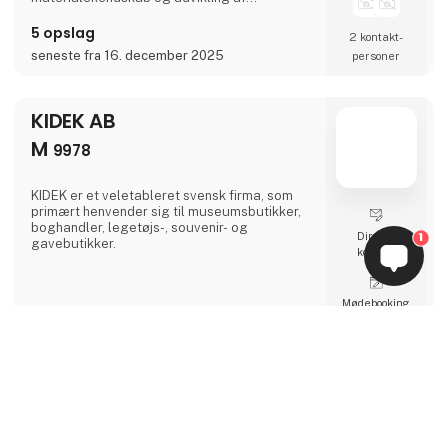
emballageløsninger i plast. Med mange års
erfaring i branchen arbejder K.L. Plast med
5 opslag
2 kontakt­
både standardprodukter og specialløsninger,
seneste fra 16. december 2025
personer
hvor form, funktion og anvendelse tænkes
sammen fra starten. Her udvikles emballagen
med fokus på, hvordan den skal fungere i
praksis – uanset om
KIDEK AB
M
9978
KIDEK er et veletableret svensk firma, som
primært henvender sig til museumsbutikker,
boghandler, legetøjs-, souvenir- og
1
Direkte
gavebutikker.
kontakt
Møde­booking
5 opslag
seneste fra 11. januar 2025
keyboard_arrow_up
Kystnær
J
7252