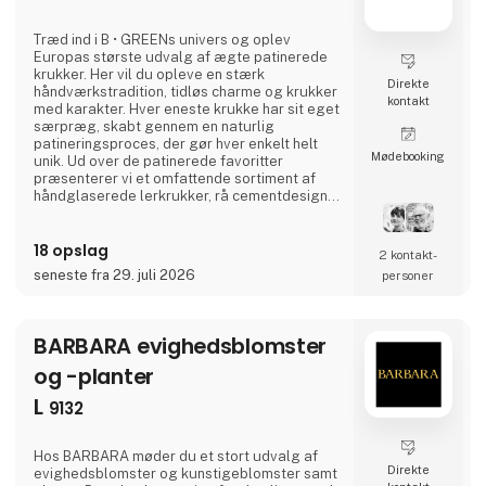
Træd ind i B • GREENs univers og oplev
Europas største udvalg af ægte patinerede
krukker. Her vil du opleve en stærk
Direkte
håndværkstradition, tidløs charme og krukker
kontakt
med karakter. Hver eneste krukke har sit eget
særpræg, skabt gennem en naturlig
patineringsproces, der gør hver enkelt helt
Møde­booking
unik. Ud over de patinerede favoritter
præsenterer vi et omfattende sortiment af
håndglaserede lerkrukker, rå cementdesigns
samt elegante elementer i zink, jern og
cortenstål. Alt sammen med fokus på godt
18 opslag
håndværk og kvalitet, fremstillet med respekt
2 kontakt­
for miljøet og menneskene bag.Er du til
seneste fra 29. juli 2026
personer
vintage, vil du elske vores samling af
autentiske fund fra franske skodde
BARBARA evighedsblomster
og -planter
L
9132
Hos BARBARA møder du et stort udvalg af
Direkte
evighedsblomster og kunstigeblomster samt