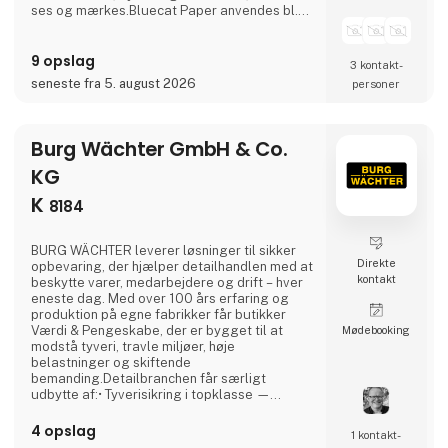
ses og mærkes.Bluecat Paper anvendes bl.a.
til emballage, branding, tryksager og
kreative projekter, hvor materialet er en aktiv
9 opslag
del af fortællingen.Som eksklusiv distributør i
3 kontakt­
Norden hjælper Nordic Global Import
seneste fra 5. august 2026
personer
virksomheder, bureauer, designere, trykkerier
og private med at finde den rette papirk
Burg Wächter GmbH & Co.
KG
K
8184
BURG WÄCHTER leverer løsninger til sikker
Direkte
opbevaring, der hjælper detailhandlen med at
kontakt
beskytte varer, medarbejdere og drift – hver
eneste dag. Med over 100 års erfaring og
produktion på egne fabrikker får butikker
Værdi & Pengeskabe, der er bygget til at
Møde­booking
modstå tyveri, travle miljøer, høje
belastninger og skiftende
bemanding.Detailbranchen får særligt
udbytte af:• Tyverisikring i topklasse —
robuste låse, pengeskabe og
værdiopbevaring, der reducerer svind og
4 opslag
1 kontakt­
øger trygheden.• Effektiv drift — Værdiskabe