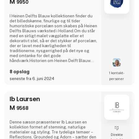
M
9950
I Heinen Delfts Blauw kollektionen finder du
det billedskønne, finurlige og til tider
humoristiske porcelæn som skabes på Heinen
Delfts Blauws værksted i Holland.Om du står
med en sirligt malet vægplatte eller et
dekorativt stel, så er det stykker af porcelæn,
der er lavet med kærligheden til
traditionerne, nysgerrighed på det nye og
med omtanke for det gode
håndværk.Historien om Heinen Delft Blauw
begyndte i 1976, da Jaap Heinen startede
virksomheden i et lille værksted i byen Putten,
8 opslag
1 kontakt­
Holland. Inspireret af den traditionelle
seneste fra 6. juni 2024
personer
hollandske keramik, som har rødder tilbage til
det 17. århundrede, fokuserede Heinen på at
kombinere traditionelt hånd
Ib Laursen
M
9568
Denne sæson præsenterer Ib Laursen en
kollektion formet af stemning, naturlige
materialer og styling. Tre tydelige temaer –
Direkte
Reflections, Grounded og Adorn – sætter den