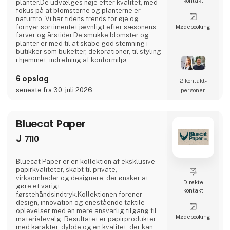
kontakt
planter.De udvælges nøje efter kvalitet, med
fokus på at blomsterne og planterne er
naturtro. Vi har tidens trends for øje og
fornyer sortimentet jævnligt efter sæsonens
Møde­booking
farver og årstider.De smukke blomster og
planter er med til at skabe god stemning i
butikker som buketter, dekorationer, til styling
i hjemmet, indretning af kontormiljø,
udsmykninger på messer eller til
arrangementer. BARBARA er et dansk
6 opslag
2 kontakt­
familiefirma som startede i 2011. I dag består
seneste fra 30. juli 2026
personer
firmaet af Malene Barbara som indehaver,
herudover er Mark Alexander tilknyttet som
sælger,med fokus på Sjælland
Bluecat Paper
J
7110
Bluecat Paper er en kollektion af eksklusive
papirkvaliteter, skabt til private,
virksomheder og designere, der ønsker at
Direkte
gøre et varigt
kontakt
førstehåndsindtryk.Kollektionen forener
design, innovation og enestående taktile
oplevelser med en mere ansvarlig tilgang til
Møde­booking
materialevalg. Resultatet er papirprodukter
med karakter, dybde og en kvalitet, der kan