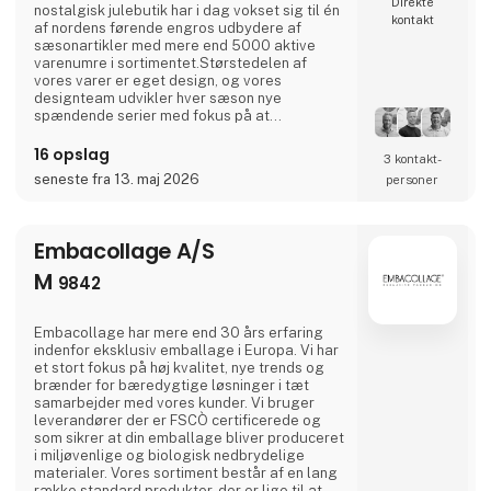
Direkte
nostalgisk julebutik har i dag vokset sig til én
kontakt
af nordens førende engros udbydere af
sæsonartikler med mere end 5000 aktive
varenumre i sortimentet.Størstedelen af
vores varer er eget design, og vores
designteam udvikler hver sæson nye
spændende serier med fokus på at
sammensætte tidens trends med traditionelle
og nostalgiske motiver der hører vores
16 opslag
3 kontakt­
højtider til.Vi elsker at fejre alle årets højtider
seneste fra 13. maj 2026
personer
og særlige øjeblikke - påsken,
studentertiden, Halloween og ikke mindst
julen, men vores sortiment inkluderer også
Embacollage A/S
M
9842
Embacollage har mere end 30 års erfaring
indenfor eksklusiv emballage i Europa. Vi har
et stort fokus på høj kvalitet, nye trends og
brænder for bæredygtige løsninger i tæt
samarbejder med vores kunder. Vi bruger
leverandører der er FSCÒ certificerede og
som sikrer at din emballage bliver produceret
i miljøvenlige og biologisk nedbrydelige
materialer. Vores sortiment består af en lang
række standard produkter, der er lige til at