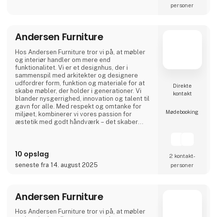
personer
Andersen Furniture
Hos Andersen Furniture tror vi på, at møbler
og interiør handler om mere end
funktionalitet. Vi er et designhus, der i
sammenspil med arkitekter og designere
udfordrer form, funktion og materiale for at
Direkte
skabe møbler, der holder i generationer. Vi
kontakt
blander nysgerrighed, innovation og talent til
gavn for alle. Med respekt og omtanke for
Møde­booking
miljøet, kombinerer vi vores passion for
æstetik med godt håndværk – det skaber
møbler og interiør til professionelle rum og
karakterfulde hjem.
10 opslag
2 kontakt­
seneste fra 14. august 2025
personer
Andersen Furniture
Hos Andersen Furniture tror vi på, at møbler