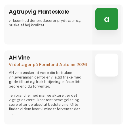
Agtrupvig Planteskole
a
virksomhed der producerer prydtræer og -
buske af høj kvalitet
AH Vine
Vi deltager på Formland Autumn 2026
AH vine ønsker at være din fortrukne
vinleverandør, derfor er vi altid friske med
gode tilbud og frisk betjening, måske lidt
bedre end du forventer.
I en branche med mange aktører, er det
vigtigt at være i konstant bevægelse og
søge efter de absolut bedste vine. Ofte
finder vi dem hvor vi mindst forventer det.
I vinens verden er der mange traditioner og
regler, AH vine er vist det man kalder