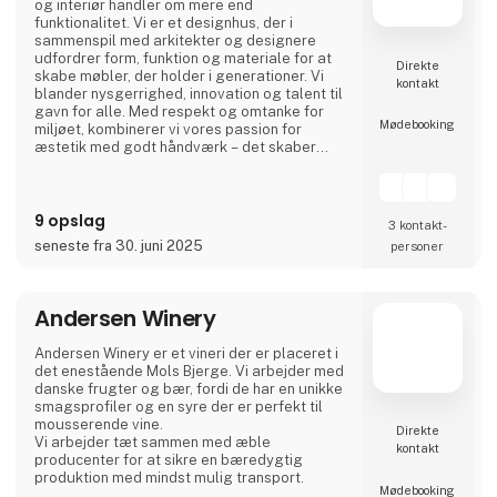
og interiør handler om mere end
funktionalitet. Vi er et designhus, der i
sammenspil med arkitekter og designere
udfordrer form, funktion og materiale for at
Direkte
skabe møbler, der holder i generationer. Vi
kontakt
blander nysgerrighed, innovation og talent til
gavn for alle. Med respekt og omtanke for
Møde­booking
miljøet, kombinerer vi vores passion for
æstetik med godt håndværk – det skaber
møbler og interiør til professionelle rum og
karakterfulde hjem.
9 opslag
3 kontakt­
seneste fra 30. juni 2025
personer
Andersen Winery
Andersen Winery er et vineri der er placeret i
det enestående Mols Bjerge. Vi arbejder med
danske frugter og bær, fordi de har en unikke
smagsprofiler og en syre der er perfekt til
mousserende vine.
Direkte
Vi arbejder tæt sammen med æble
kontakt
producenter for at sikre en bæredygtig
produktion med mindst mulig transport.
Møde­booking