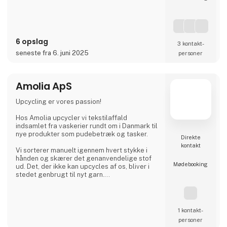
6 opslag
3 kontakt­
seneste fra 6. juni 2025
personer
Amolia ApS
Upcycling er vores passion!
Hos Amolia upcycler vi tekstilaffald
indsamlet fra vaskerier rundt om i Danmark til
nye produkter som pudebetræk og tasker.
Direkte
kontakt
Vi sorterer manuelt igennem hvert stykke i
hånden og skærer det genanvendelige stof
Møde­booking
ud. Det, der ikke kan upcycles af os, bliver i
stedet genbrugt til nyt garn.
Sammen kan vi lukke kredsløbet.
1 kontakt­
personer