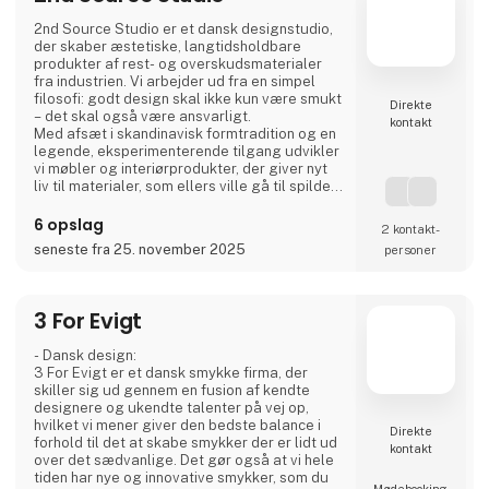
2nd Source Studio er et dansk designstudio,
der skaber æstetiske, langtidsholdbare
produkter af rest- og overskudsmaterialer
fra industrien. Vi arbejder ud fra en simpel
filosofi: godt design skal ikke kun være smukt
Direkte
– det skal også være ansvarligt.
kontakt
Med afsæt i skandinavisk formtradition og en
legende, eksperimenterende tilgang udvikler
vi møbler og interiørprodukter, der giver nyt
liv til materialer, som ellers ville gå til spilde.
Hvert produkt forener taktil kvalitet, stærk
historiefortælling og en designproces, hvor
6 opslag
2 kontakt­
gennemsigtighed og ærlighed er centrale
seneste fra 25. november 2025
personer
værdier.
Vi deler hele processen åbent gennem video
og sociale medier for at invit
3 For Evigt
- Dansk design:
3 For Evigt er et dansk smykke firma, der
skiller sig ud gennem en fusion af kendte
designere og ukendte talenter på vej op,
hvilket vi mener giver den bedste balance i
Direkte
forhold til det at skabe smykker der er lidt ud
kontakt
over det sædvanlige. Det gør også at vi hele
tiden har nye og innovative smykker, som du