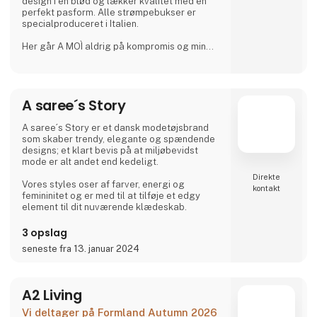
design i en blød og lækker kvalitet med en
perfekt pasform. Alle strømpebukser er
specialproduceret i Italien.
Her går A MOÌ aldrig på kompromis og min
vision er at give kunderne en perfekt pasform
i en den bedste kvalitet tilført et
gennemtænkt design og justeret med et
kærligt touch.
A saree´s Story
Tights der er højtaljede og bliver siddende
behageligt, hele dagen hvor de skal,
kombineret med et tidløst design var tanken
A saree´s Story er et dansk modetøjsbrand
bag og starten på A MOÌs rejse. Sidenhen har
som skaber trendy, elegante og spændende
det udviklet sig og flere skønne produkter er
designs; et klart bevis på at miljøbevidst
kommet til. Nu
mode er alt andet end kedeligt.
Direkte
Vores styles oser af farver, energi og
kontakt
femininitet og er med til at tilføje et edgy
element til dit nuværende klædeskab.
3 opslag
seneste fra 13. januar 2024
A2 Living
Vi deltager på Formland Autumn 2026