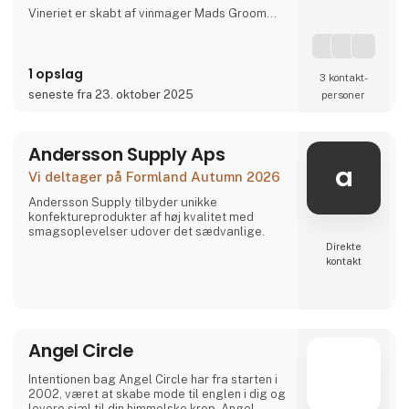
Vineriet er skabt af vinmager Mads Groom
Andersen, madspecialist Frantz Maurice Scott
Lundby og iværksætter
Morten Rinder Stengaard. Vores produktion
1 opslag
er stadig lille, men vi har vokseværk og
3 kontakt­
produktionen følger med.
seneste fra 23. oktober 2025
personer
Ved at kombinere method traditionelle med
de fineste danske frugter og bær, skaber vi
en helt unik type vin. Vores v
Andersson Supply Aps
a
Vi deltager på Formland Autumn 2026
Andersson Supply tilbyder unikke
konfektureprodukter af høj kvalitet med
smagsoplevelser udover det sædvanlige.
Direkte
kontakt
Angel Circle
Intentionen bag Angel Circle har fra starten i
2002, været at skabe mode til englen i dig og
levere sjæl til din himmelske krop. Angel