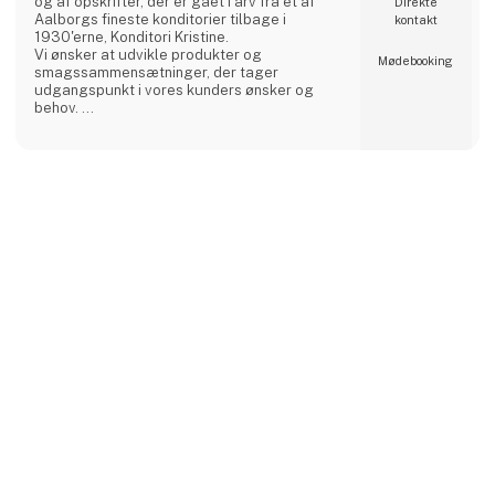
og af opskrifter, der er gået i arv fra et af
Direkte
Aalborgs fineste konditorier tilbage i
kontakt
1930'erne, Konditori Kristine.
Vi ønsker at udvikle produkter og
Møde­booking
smagssammensætninger, der tager
udgangspunkt i vores kunders ønsker og
behov.
Alle råvarer Aalborg Chokoladen anvender er
valgt med stor omhu, og er blandt de bedste i
verden.