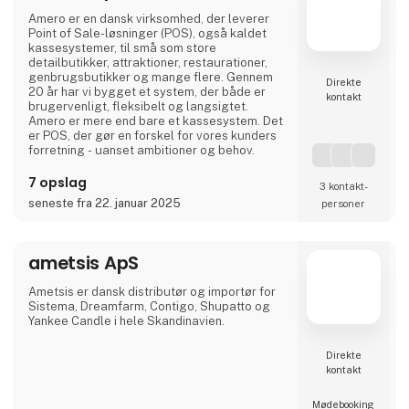
producenter fra Irland, Englan
Amero er en dansk virksomhed, der leverer
Point of Sale-løsninger (POS), også kaldet
kassesystemer, til små som store
detailbutikker, attraktioner, restaurationer,
genbrugsbutikker og mange flere. Gennem
Direkte
20 år har vi bygget et system, der både er
kontakt
brugervenligt, fleksibelt og langsigtet.
Amero er mere end bare et kassesystem. Det
er POS, der gør en forskel for vores kunders
forretning - uanset ambitioner og behov.
7 opslag
3 kontakt­
seneste fra 22. januar 2025
personer
ametsis ApS
Ametsis er dansk distributør og importør for
Sistema, Dreamfarm, Contigo, Shupatto og
Yankee Candle i hele Skandinavien.
Direkte
kontakt
Møde­booking