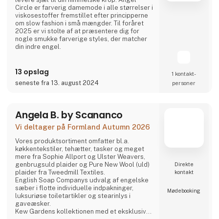
Circle er farverig damemode i alle størrelser i
viskosestoffer fremstillet efter principperne
om slow fashion i små mængder. Til foråret
2025 er vi stolte af at præsentere dig for
nogle smukke farverige styles, der matcher
din indre engel.
I vores kollektion kan du frit vælge de
stilarter og størrelser, du foretrækker, og
13 opslag
1 kontakt­
vælge blandt mange stoffer, farver, digitale
seneste fra 13. august 2024
personer
print, og batik. Vi har et stort udvalg af
gennemprøvede styles. Vores stil er løst og
frithængende design, der er specialiseret til
de forskel
Angela B. by Scananco
Vi deltager på Formland Autumn 2026
Vores produktsortiment omfatter bl.a.
køkkentekstiler, tehætter, tasker og meget
mere fra Sophie Allport og Ulster Weavers,
genbrugsuld plaider og Pure New Wool (uld)
Direkte
plaider fra Tweedmill Textiles.
kontakt
English Soap Companys udvalg af engelske
sæber i flotte individuelle indpakninger,
Møde­booking
luksuriøse toiletartikler og stearinlys i
gaveæsker.
Kew Gardens kollektionen med et eksklusivt