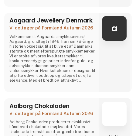
Aagaard Jewellery Denmark
a
Vi deltager på Formland Autumn 2026
Velkommen til Aagaards smykkeunivers!
Aagaard, grundlagt i 1946, har i sin 78-årige
historie vokset sig til at blive et af Danmarks
største og mest efterspurgte smykkemærker.
Vi er stolte af vores kvalitetssmykker til
konkurrencedygtige priser indenfor guld- og
sølvsmykker, diamantsmykker samt
vielsessmykker. Hver kollektion er designet til
at pifte ethvert outfit op og tilføje et strejf af
elegance. Med et bredt og attraktivt
sortiment har Aagaard noget for enhver
smag, uanset om du søger klassiske eller
moderne smykker. Kom forbi vores stand og
oplev Aagaards univers – og tilbyd dine
Aalborg Chokoladen
kunder det bedste indenfor moderne smykker.
Vi glæder os
Vi deltager på Formland Autumn 2026
Aalborg Chokoladen producerer eksklusivt
håndlavet chokolade i høj kvalitet. Vores
chokolade fremstilles efter gamle traditioner