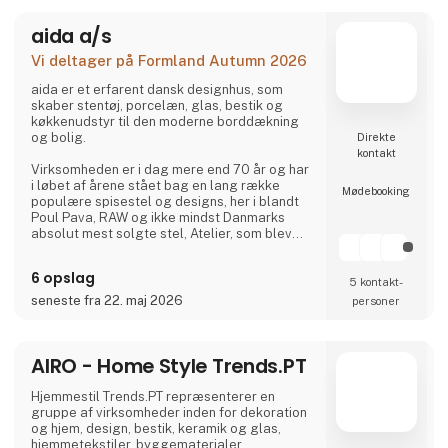
klassens frække dreng. Vi kalder en
spade for en spade og er ikke bange for at
aida a/s
udfordre og prøve det nye.
Vi deltager på Formland Autumn 2026
aida er et erfarent dansk designhus, som
skaber stentøj, porcelæn, glas, bestik og
køkkenudstyr til den moderne borddækning
og bolig.
Direkte
kontakt
Virksomheden er i dag mere end 70 år og har
i løbet af årene stået bag en lang række
Møde­booking
populære spisestel og designs, her i blandt
Poul Pava, RAW og ikke mindst Danmarks
absolut mest solgte stel, Atelier, som blev
lanceret tilbage i 1984 og stadig er på
markedet.
6 opslag
5 kontakt­
aida følger tidens trends uden at gå på
seneste fra 22. maj 2026
personer
kompromis med egne værdier som kvalitet,
godt håndværk, funktionalitet og value for
money.
AIRO - Home Style Trends.PT
Stentøjslinjen RAW, der er designet i
samarbejde med Christiane Schaumburg-
Hjemmestil Trends.PT repræsenterer en
Müller, er en af aida's mest populær
gruppe af virksomheder inden for dekoration
og hjem, design, bestik, keramik og glas,
hjemmetekstiler, byggematerialer,