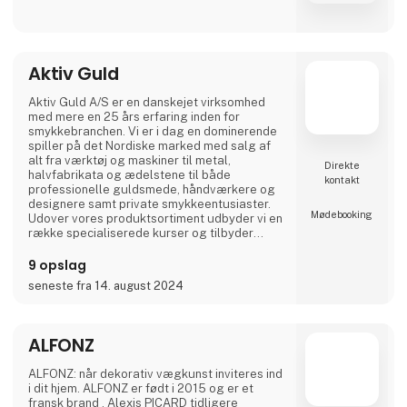
Aktiv Guld
Aktiv Guld A/S er en danskejet virksomhed
med mere en 25 års erfaring inden for
smykkebranchen. Vi er i dag en dominerende
spiller på det Nordiske marked med salg af
alt fra værktøj og maskiner til metal,
Direkte
halvfabrikata og ædelstene til både
kontakt
professionelle guldsmede, håndværkere og
designere samt private smykkeentusiaster.
Møde­booking
Udover vores produktsortiment udbyder vi en
række specialiserede kurser og tilbyder
derudover service fra vores eget
servicecenter eller hos vores internationale
9 opslag
samarbejdspartnere.
seneste fra 14. august 2024
Visionen er at være branchens mest
professionelle og tillidsfulde partner og
rådgiver. Med produkter af absolut højeste
ALFONZ
kvalitet, stor faglig
ALFONZ: når dekorativ vægkunst inviteres ind
i dit hjem. ALFONZ er født i 2015 og er et
fransk brand . Alexis PICARD tidligere