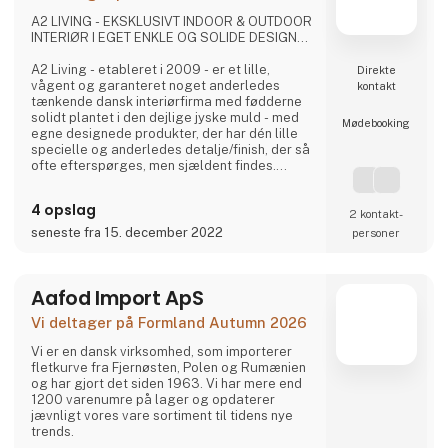
A2 LIVING - EKSKLUSIVT INDOOR & OUTDOOR
INTERIØR I EGET ENKLE OG SOLIDE DESIGN...
A2 Living - etableret i 2009 - er et lille,
Direkte
vågent og garanteret noget anderledes
kontakt
tænkende dansk interiørfirma med fødderne
solidt plantet i den dejlige jyske muld - med
Møde­booking
egne designede produkter, der har dén lille
specielle og anderledes detalje/finish, der så
ofte efterspørges, men sjældent findes.
Det er spændende og gennemtænkte varer, i
et rustikt, råt og enkelt nordisk design. Det er
4 opslag
solide og gedigne produkter, som A2 Living
2 kontakt­
sætter en ære i at lægge navn til - kort sagt,
seneste fra 15. december 2022
personer
dansk design der holder…
A2 Livings markante - og til tider ganske
Aafod Import ApS
store - p
Vi deltager på Formland Autumn 2026
Vi er en dansk virksomhed, som importerer
fletkurve fra Fjernøsten, Polen og Rumænien
og har gjort det siden 1963. Vi har mere end
1200 varenumre på lager og opdaterer
jævnligt vores vare sortiment til tidens nye
trends.