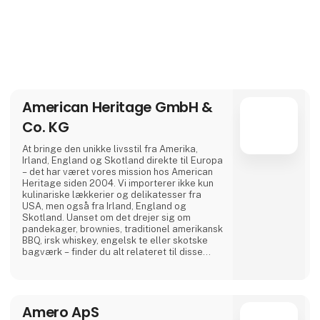
American Heritage GmbH &
Co. KG
At bringe den unikke livsstil fra Amerika,
Irland, England og Skotland direkte til Europa
– det har været vores mission hos American
Heritage siden 2004. Vi importerer ikke kun
kulinariske lækkerier og delikatesser fra
USA, men også fra Irland, England og
Skotland. Uanset om det drejer sig om
pandekager, brownies, traditionel amerikansk
BBQ, irsk whiskey, engelsk te eller skotske
bagværk – finder du alt relateret til disse
landes mangfoldige madkultur hos os. Vores
høje kvalitetsstandarder sikres gennem
omhyggelig udvælgelse af anerkendte
producenter som Crown Maple, Rufus
Amero ApS
Teague, Stonewall Kitchen samt udvalgte