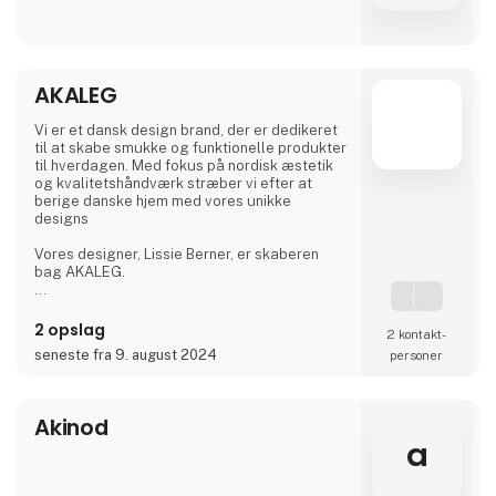
AKALEG
Vi er et dansk design brand, der er dedikeret
til at skabe smukke og funktionelle produkter
til hverdagen. Med fokus på nordisk æstetik
og kvalitetshåndværk stræber vi efter at
berige danske hjem med vores unikke
designs
Vores designer, Lissie Berner, er skaberen
bag AKALEG.
Vi sætter en ære i at sikre, at hvert produkt er
fremstillet med omhu og opfylder de høje
2 opslag
2 kontakt­
standarder, som AKALEG er kendt for.
seneste fra 9. august 2024
personer
Vi sætter stor vægt på kvalitet og håndværk
hos AKALEG. Vores dedikation til at levere
produkter af højeste kvalitet er en essentiel
Akinod
del af vores brand.Vi sætter en ære i at sikre,
a
at hvert produkt er fremstillet med omhu og
opfylder de h