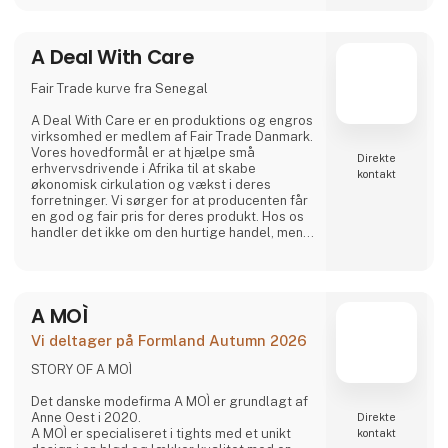
A Deal With Care
Fair Trade kurve fra Senegal
A Deal With Care er en produktions og engros
virksomhed er medlem af Fair Trade Danmark.
Vores hovedformål er at hjælpe små
Direkte
erhvervsdrivende i Afrika til at skabe
kontakt
økonomisk cirkulation og vækst i deres
forretninger. Vi sørger for at producenten får
en god og fair pris for deres produkt. Hos os
handler det ikke om den hurtige handel, men
om at skabe stærke bånd, gode relationer og
længerevarende venskaber med vores
vævere. For os er det den bedste måde at
lave forretninger på.
A MOÌ
Hos A Deal With Care tager vi også et socialt
ansvar, børnearbejde er et af de
Vi deltager på Formland Autumn 2026
problematikker vi har stor fokus på og derfor
er vi tit p
STORY OF A MOÌ
Det danske modefirma A MOÌ er grundlagt af
Anne Oest i 2020.
Direkte
A MOÌ er specialiseret i tights med et unikt
kontakt