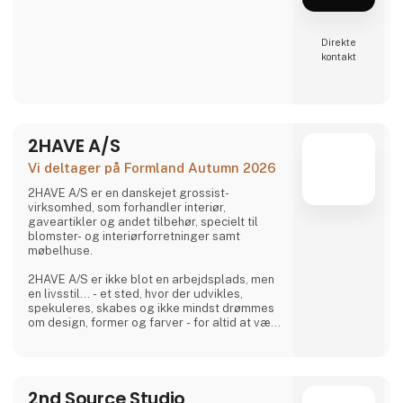
Direkte
kontakt
2HAVE A/S
Vi deltager på Formland Autumn 2026
2HAVE A/S er en danskejet grossist-
virksomhed, som forhandler interiør,
gaveartikler og andet tilbehør, specielt til
blomster- og interiørforretninger samt
møbelhuse.
2HAVE A/S er ikke blot en arbejdsplads, men
en livsstil... - et sted, hvor der udvikles,
spekuleres, skabes og ikke mindst drømmes
om design, former og farver - for altid at være
i den gruppe, som tør give et bud på
fremtiden - og gør det.
2nd Source Studio