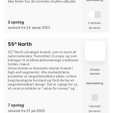
Møde­booking
ikke finder hos din normale smykke udbyder.
- En fusion af kulture:
3 For Evigt er et dansk smykke firma, men er
ikke som alle de andre. Vi sætter en stor ære i
2 opslag
at lave unikke smykker gennem en fusion af
2 kontakt­
forskellige kulture og designere, men som
seneste fra 24. januar 2023
personer
har rodfæste i dansk design og kvalitet.
- Nye talenter
3 For Evigt fin
55° North
55° North udvælger brands, som er lavet af
naturmaterialer, fremstillet i Europa, og som
bidrager til at håndværksmæssige traditioner
holdes i hævd.
Vores brands er klassiske interiør brands i
Direkte
high-end segmentet. Alle markedsførte
kontakt
produkter er langtidsholdbare både i ordets
bogstaveligste forstand og fordi de har et
Møde­booking
langtidsholdbart design. Det er vigtigt for os
at vores produkter er "value for money" og
bliver et kært eje for forbrugeren i mange år.
Vi er agenter for LovelyLinen, Skovshoved
Møbelfabrik og Cloud7, og så er vi distributør
7 opslag
for Burel Mountain Originals.
1 kontakt­
seneste fra 31. juli 2023
personer