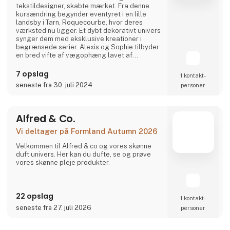
tekstildesigner, skabte mærket. Fra denne
kursændring begynder eventyret i en lille
landsby i Tarn, Roquecourbe, hvor deres
værksted nu ligger. Et dybt dekorativt univers
synger dem med eksklusive kreationer i
begrænsede serier. Alexis og Sophie tilbyder
en bred vifte af vægophæng lavet af
genanvendt sammenkrøllet papir, der er
resultatet af deres dristige og antagede
7 opslag
1 kontakt­
valg. Den dekorative karakter og den
seneste fra 30. juli 2024
personer
specielle behandling af materialet
transformerer øjeblikkeligt dine indvendige
rum. Det bedste af deres tendenser i
Alfred & Co.
Vi deltager på Formland Autumn 2026
Velkommen til Alfred & co og vores skønne
duft univers. Her kan du dufte, se og prøve
vores skønne pleje produkter.
22 opslag
1 kontakt­
seneste fra 27. juli 2026
personer