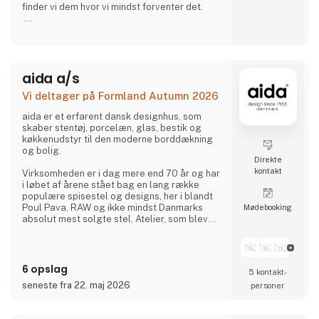
finder vi dem hvor vi mindst forventer det.
I vinens verden er der mange traditioner og
regler, AH vine er vist det man kalder
klassens frække dreng. Vi kalder en
spade for en spade og er ikke bange for at
aida a/s
udfordre og prøve det nye.
Vi deltager på Formland Autumn 2026
aida er et erfarent dansk designhus, som
skaber stentøj, porcelæn, glas, bestik og
køkkenudstyr til den moderne borddækning
og bolig.
Direkte
kontakt
Virksomheden er i dag mere end 70 år og har
i løbet af årene stået bag en lang række
populære spisestel og designs, her i blandt
Poul Pava, RAW og ikke mindst Danmarks
Møde­booking
absolut mest solgte stel, Atelier, som blev
lanceret tilbage i 1984 og stadig er på
markedet.
aida følger tidens trends uden at gå på
6 opslag
5 kontakt­
kompromis med egne værdier som kvalitet,
seneste fra 22. maj 2026
personer
godt håndværk, funktionalitet og value for
money.