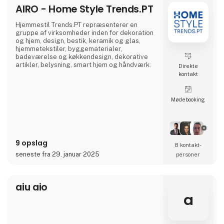
Stentøjslinjen RAW, der er designet i
AIRO - Home Style Trends.PT
samarbejde med Christiane Schaumburg-
Müller, er en af aida's mest populær
Hjemmestil Trends.PT repræsenterer en
gruppe af virksomheder inden for dekoration
og hjem, design, bestik, keramik og glas,
hjemmetekstiler, byggematerialer,
badeværelse og køkkendesign, dekorative
artikler, belysning, smart hjem og håndværk.
Direkte
kontakt
Møde­booking
9 opslag
8 kontakt­
seneste fra 29. januar 2025
personer
aiu aio
a