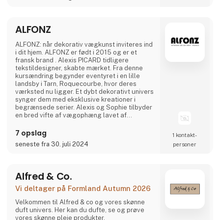
Visionen er at være branchens mest
professionelle og tillidsfulde partner og
rådgiver. Med produkter af absolut højeste
ALFONZ
kvalitet, stor faglig
ALFONZ: når dekorativ vægkunst inviteres ind
i dit hjem. ALFONZ er født i 2015 og er et
fransk brand . Alexis PICARD tidligere
tekstildesigner, skabte mærket. Fra denne
kursændring begynder eventyret i en lille
landsby i Tarn, Roquecourbe, hvor deres
værksted nu ligger. Et dybt dekorativt univers
synger dem med eksklusive kreationer i
begrænsede serier. Alexis og Sophie tilbyder
en bred vifte af vægophæng lavet af
genanvendt sammenkrøllet papir, der er
resultatet af deres dristige og antagede
7 opslag
1 kontakt­
valg. Den dekorative karakter og den
seneste fra 30. juli 2024
personer
specielle behandling af materialet
transformerer øjeblikkeligt dine indvendige
rum. Det bedste af deres tendenser i
Alfred & Co.
Vi deltager på Formland Autumn 2026
Velkommen til Alfred & co og vores skønne
duft univers. Her kan du dufte, se og prøve
vores skønne pleje produkter.