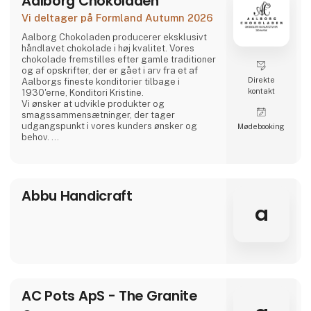
Aalborg Chokoladen
Vi glæder os
Vi deltager på Formland Autumn 2026
Aalborg Chokoladen producerer eksklusivt
håndlavet chokolade i høj kvalitet. Vores
chokolade fremstilles efter gamle traditioner
og af opskrifter, der er gået i arv fra et af
Direkte
Aalborgs fineste konditorier tilbage i
kontakt
1930'erne, Konditori Kristine.
Vi ønsker at udvikle produkter og
smagssammensætninger, der tager
udgangspunkt i vores kunders ønsker og
Møde­booking
behov.
Alle råvarer Aalborg Chokoladen anvender er
valgt med stor omhu, og er blandt de bedste i
verden.
Abbu Handicraft
a
AC Pots ApS - The Granite