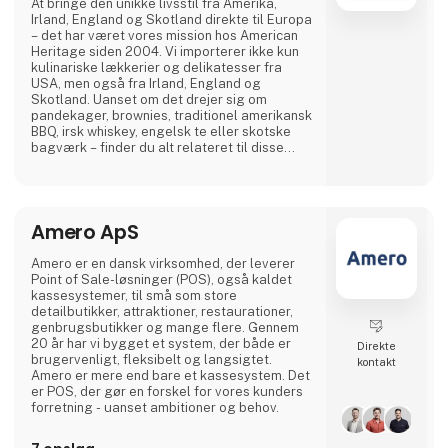
At bringe den unikke livsstil fra Amerika,
Irland, England og Skotland direkte til Europa
– det har været vores mission hos American
Heritage siden 2004. Vi importerer ikke kun
kulinariske lækkerier og delikatesser fra
USA, men også fra Irland, England og
Skotland. Uanset om det drejer sig om
pandekager, brownies, traditionel amerikansk
BBQ, irsk whiskey, engelsk te eller skotske
bagværk – finder du alt relateret til disse
landes mangfoldige madkultur hos os. Vores
høje kvalitetsstandarder sikres gennem
omhyggelig udvælgelse af anerkendte
producenter som Crown Maple, Rufus
Amero ApS
Teague, Stonewall Kitchen samt udvalgte
producenter fra Irland, Englan
Amero er en dansk virksomhed, der leverer
Point of Sale-løsninger (POS), også kaldet
kassesystemer, til små som store
detailbutikker, attraktioner, restaurationer,
genbrugsbutikker og mange flere. Gennem
20 år har vi bygget et system, der både er
Direkte
brugervenligt, fleksibelt og langsigtet.
kontakt
Amero er mere end bare et kassesystem. Det
er POS, der gør en forskel for vores kunders
forretning - uanset ambitioner og behov.