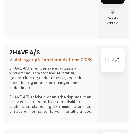
Direkte
kontakt
2HAVE A/S
Vi deltager på Formland Autumn 2026
2HAVE A/S er en danskejet grossist-
virksomhed, som forhandler interiør,
gaveartikler og andet tilbehør, specielt til
blomster- og interiørforretninger samt
møbelhuse.
2HAVE A/S er ikke blot en arbejdsplads, men
en livsstil... - et sted, hvor der udvikles,
spekuleres, skabes og ikke mindst drømmes
om design, former og farver - for altid at være
i den gruppe, som tør give et bud på
fremtiden - og gør det.