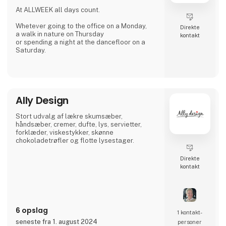
At ALLWEEK all days count.
Whetever going to the office on a Monday,
Direkte
a walk in nature on Thursday
kontakt
or spending a night at the dancefloor on a
Saturday.
We create fashion for each moment during
the week.
MONDAY
Ally Design
TUESDAY
WEDNESDAY
THURSDAY
Stort udvalg af lækre skumsæber,
FRIDAY
håndsæber, cremer, dufte, lys, servietter,
SATURDAY
forklæder, viskestykker, skønne
SUNDAY
chokoladetrøfler og flotte lysestager.
Direkte
kontakt
6 opslag
1 kontakt­
seneste fra 1. august 2024
personer