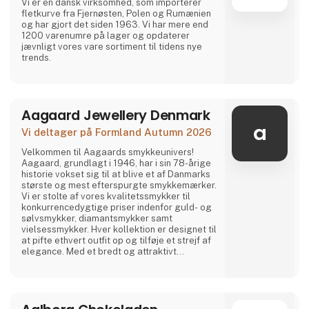
Vi er en dansk virksomhed, som importerer
fletkurve fra Fjernøsten, Polen og Rumænien
og har gjort det siden 1963. Vi har mere end
1200 varenumre på lager og opdaterer
jævnligt vores vare sortiment til tidens nye
trends.
Aagaard Jewellery Denmark
a
Vi deltager på Formland Autumn 2026
Velkommen til Aagaards smykkeunivers!
Aagaard, grundlagt i 1946, har i sin 78-årige
historie vokset sig til at blive et af Danmarks
største og mest efterspurgte smykkemærker.
Vi er stolte af vores kvalitetssmykker til
konkurrencedygtige priser indenfor guld- og
sølvsmykker, diamantsmykker samt
vielsessmykker. Hver kollektion er designet til
at pifte ethvert outfit op og tilføje et strejf af
elegance. Med et bredt og attraktivt
sortiment har Aagaard noget for enhver
smag, uanset om du søger klassiske eller
moderne smykker. Kom forbi vores stand og
oplev Aagaards univers – og tilbyd dine
kunder det bedste indenfor moderne smykker.