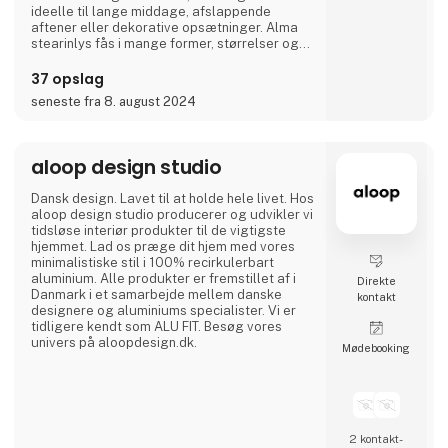
ideelle til lange middage, afslappende
aftener eller dekorative opsætninger. Alma
stearinlys fås i mange former, størrelser og
farver.
37 opslag
Designet er ofte minimalistisk og elegant,
seneste fra 8. august 2024
hvilket gør dem velegnede til både moderne
og traditionelle hjem. De er også pakket, så
de er velegnede som gaver. Fokus på
bæredygtighed, kvalitet og æstetik gør Alma
aloop design studio
stearinlys til et populært valg for dem, der
ønsker ekstra hygge
Dansk design. Lavet til at holde hele livet. Hos
aloop design studio producerer og udvikler vi
tidsløse interiør produkter til de vigtigste
hjemmet. Lad os præge dit hjem med vores
minimalistiske stil i 100% recirkulerbart
aluminium. Alle produkter er fremstillet af i
Direkte
Danmark i et samarbejde mellem danske
kontakt
designere og aluminiums specialister. Vi er
tidligere kendt som ALU FIT. Besøg vores
univers på aloopdesign.dk.
Møde­booking
2 kontakt­