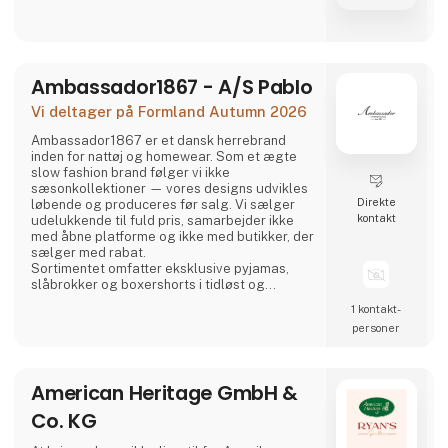
Ambassador1867 - A/S Pablo
Vi deltager på Formland Autumn 2026
Ambassador1867 er et dansk herrebrand
inden for nattøj og homewear. Som et ægte
slow fashion brand følger vi ikke
sæsonkollektioner — vores designs udvikles
Direkte
løbende og produceres før salg. Vi sælger
kontakt
udelukkende til fuld pris, samarbejder ikke
med åbne platforme og ikke med butikker, der
sælger med rabat.
Sortimentet omfatter eksklusive pyjamas,
slåbrokker og boxershorts i tidløst og
elegant design. Kollektionen fås i en række
1 kontakt­
klassiske farver i forskellige nuancer af blå,
personer
racing green, bordeaux og navy — alle
traditionelle farver der harmonerer smukt
med hinanden.
Kvalitet og bæredygtighed er kernen i alt,
American Heritage GmbH &
hvad vi gør. Alle produkter er fre
Co. KG