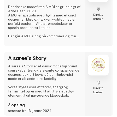
Det danske modefirma A MOÌ er grundlagt af
Anne Oest i 2020.
Direkte
A MOÌ er specialiseret i tights med et unikt
kontakt
design i en blød og lækker kvalitet med en
perfekt pasform. Alle strømpebukser er
specialproduceret i Italien.
Her går A MOÌ aldrig på kompromis og min
vision er at give kunderne en perfekt pasform
i en den bedste kvalitet tilført et
gennemtænkt design og justeret med et
kærligt touch.
A saree´s Story
Tights der er højtaljede og bliver siddende
behageligt, hele dagen hvor de skal,
kombineret med et tidløst design var tanken
A saree´s Story er et dansk modetøjsbrand
bag og starten på A MOÌs rejse. Sidenhen har
som skaber trendy, elegante og spændende
det udviklet sig og flere skønne produkter er
designs; et klart bevis på at miljøbevidst
kommet til. Nu
mode er alt andet end kedeligt.
Vores styles oser af farver, energi og
Direkte
femininitet og er med til at tilføje et edgy
kontakt
element til dit nuværende klædeskab.
3 opslag
seneste fra 13. januar 2024