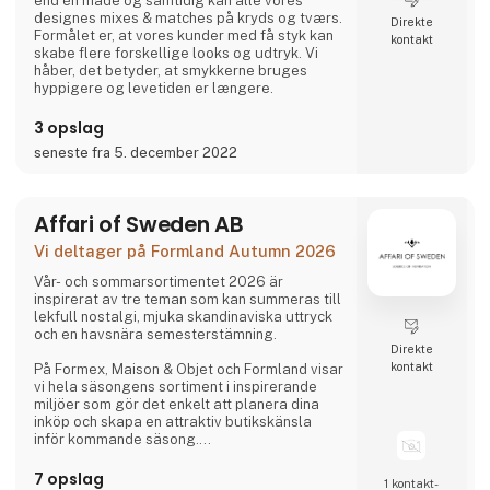
end én måde og samtidig kan alle vores
designes mixes & matches på kryds og tværs.
Direkte
Formålet er, at vores kunder med få styk kan
kontakt
skabe flere forskellige looks og udtryk. Vi
håber, det betyder, at smykkerne bruges
hyppigere og levetiden er længere.
3 opslag
seneste fra 5. december 2022
Affari of Sweden AB
Vi deltager på Formland Autumn 2026
Vår- och sommarsortimentet 2026 är
inspirerat av tre teman som kan summeras till
lekfull nostalgi, mjuka skandinaviska uttryck
och en havsnära semesterstämning.
Direkte
kontakt
På Formex, Maison & Objet och Formland visar
vi hela säsongens sortiment i inspirerande
miljöer som gör det enkelt att planera dina
inköp och skapa en attraktiv butikskänsla
inför kommande säsong.
7 opslag
1 kontakt­