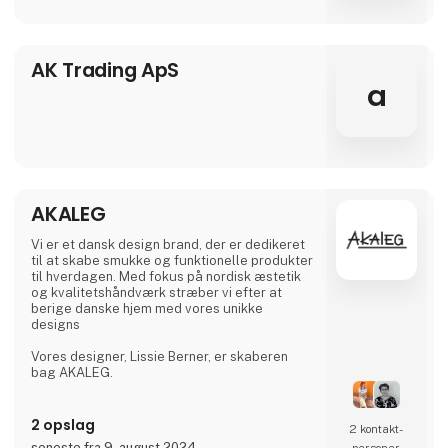
AK Trading ApS
a
AKALEG
Vi er et dansk design brand, der er dedikeret
til at skabe smukke og funktionelle produkter
til hverdagen. Med fokus på nordisk æstetik
og kvalitetshåndværk stræber vi efter at
berige danske hjem med vores unikke
designs
Vores designer, Lissie Berner, er skaberen
bag AKALEG.
Vi sætter en ære i at sikre, at hvert produkt er
fremstillet med omhu og opfylder de høje
2 opslag
2 kontakt­
standarder, som AKALEG er kendt for.
seneste fra 9. august 2024
personer