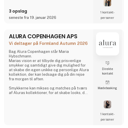
samarbejder tæt med vores kunder, så hvert
produkt ikke blot opfylder et behov, men
3 opslag
tilfører rummet en taktil, nærværende
1 kontakt­
identitet.
seneste fra 19. januar 2026
personer
Hos alt.arka får restmaterialer et nyt liv
gennem forfinet håndværk og en
ALURA COPENHAGEN APS
gennemtænkt d
Vi deltager på Formland Autumn 2026
Bag Alura Copenhagen står Maria
Hybschmann.
Marias vision er at tilbyde dig prisvenlige
smykker og samtidigt give dig mulighed for
Direkte
at skabe din egen unikke og personlige Alura
kontakt
kollektion, der kan ledsage dig på din rejse
fra morgen til aften.
Smykkerne kan mikses og matches på tværs
Møde­booking
af Aluras kollektioner, for at skabe looks, der
passer til både hverdag og til de helt særlige
lejligheder. Smykkerne er designet til at
fremhæve din skønhed, uanset om du
foretrækker et klassisk og rent look eller et
1 kontakt­
dramatisk og storslåede udtryk.
personer
Smykkerne er produceret af 925 sterlingsølv