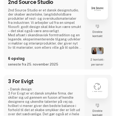
2nd Source Studio
2nd Source Studio er et dansk designstudio,
der skaber æstetiske, langtidsholdbare
produkter af rest- og overskudsmaterialer
fra industrien. Vi arbejder ud fra en simpel
filosofi: godt design skal ikke kun være smukt
– det skal også være ansvarligt.
Direkte
Med afsæt i skandinavisk formtradition og en
kontakt
legende, eksperimenterende tilgang udvikler
vi møbler og interiørprodukter, der giver nyt
liv til materialer, som ellers ville gå til spilde.
Hvert produkt forener taktil kvalitet, stærk
historiefortælling og en designproces, hvor
6 opslag
2 kontakt­
gennemsigtighed og ærlighed er centrale
værdier.
seneste fra 25. november 2025
personer
Vi deler hele processen åbent gennem video
og sociale medier for at invit
3 For Evigt
- Dansk design:
3 For Evigt er et dansk smykke firma, der
skiller sig ud gennem en fusion af kendte
designere og ukendte talenter på vej op,
hvilket vi mener giver den bedste balance i
forhold til det at skabe smykker der er lidt ud
Direkte
over det sædvanlige. Det gør også at vi hele
kontakt