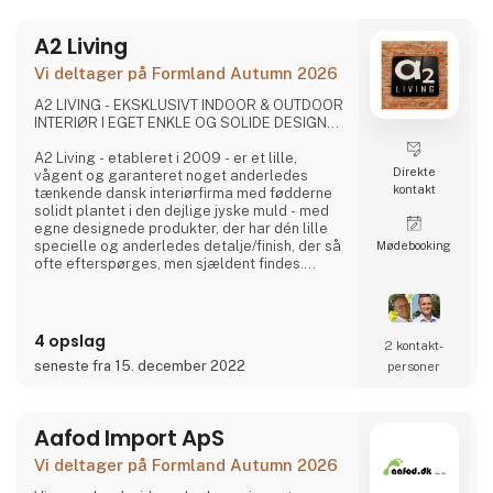
A2 Living
Vi deltager på Formland Autumn 2026
A2 LIVING - EKSKLUSIVT INDOOR & OUTDOOR
INTERIØR I EGET ENKLE OG SOLIDE DESIGN...
A2 Living - etableret i 2009 - er et lille,
Direkte
vågent og garanteret noget anderledes
kontakt
tænkende dansk interiørfirma med fødderne
solidt plantet i den dejlige jyske muld - med
egne designede produkter, der har dén lille
specielle og anderledes detalje/finish, der så
Møde­booking
ofte efterspørges, men sjældent findes.
Det er spændende og gennemtænkte varer, i
et rustikt, råt og enkelt nordisk design. Det er
solide og gedigne produkter, som A2 Living
sætter en ære i at lægge navn til - kort sagt,
4 opslag
2 kontakt­
dansk design der holder…
seneste fra 15. december 2022
personer
A2 Livings markante - og til tider ganske
store - p
Aafod Import ApS
Vi deltager på Formland Autumn 2026