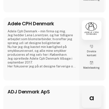
Adele CPH Denmark
Adele Cph Denmark – min firma og mig.
Jeg hedder Lena Lorentzen, og har tidligere
arbejdet som blomsterbinder, hvorefter jeg
sprang ud i at designe boliginteriør.
Nu har jeg dog kastet min kærlighed på
smykkeuniverset, og alle mine smykker
Direkte
produceres af mig selv her i København.
kontakt
Jeg oprettede Adele Cph Denmark tilbage i
september 2017.
Her fokuserer jeg på at designe farverige og
Møde­booking
grafiske smykker – med hovedvægt på
japanske glasperler, ægte sten og andre
perler. Ligesom jeg også leger med design
og produktion af andre smykker af god
kvalitet.
Alle små glasperler er forgyldt sølv og
ADJ Denmark ApS
sterling sølv.
a
Alle smykker laves i København.
Den lil