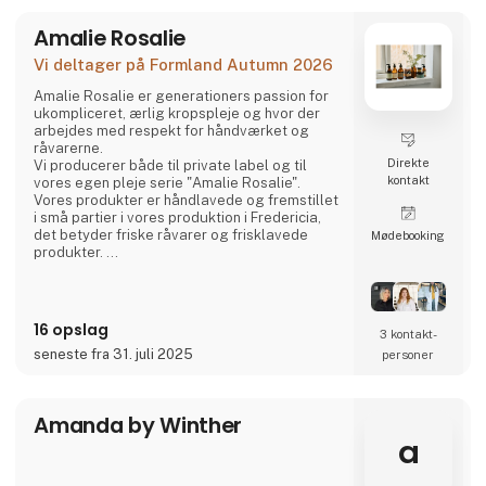
forgyldt med 18 karat guld, ægte
ferskvandsperler og funklen
Amalie Rosalie
Vi deltager på Formland Autumn 2026
Amalie Rosalie er generationers passion for
ukompliceret, ærlig kropspleje og hvor der
arbejdes med respekt for håndværket og
råvarerne.
Direkte
Vi producerer både til private label og til
kontakt
vores egen pleje serie "Amalie Rosalie".
Vores produkter er håndlavede og fremstillet
i små partier i vores produktion i Fredericia,
det betyder friske råvarer og frisklavede
Møde­booking
produkter.
Vi arbejder med naturlige, økologiske
ingredienser af høj kvalitet og er det muligt,
bruger vi dansk producerede råvarer. Som en
16 opslag
3 kontakt­
naturlig del af virksomheden bestræber vi os
seneste fra 31. juli 2025
personer
altid på en grønnere og mere bæredygtige
produktion og hudpleje.
Olier, dufte og produktion af sæbe
Amanda by Winther
a