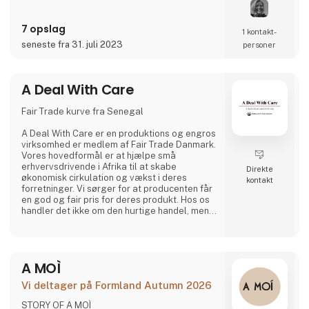
for Burel Mountain Originals.
7 opslag
1 kontakt­
seneste fra 31. juli 2023
personer
A Deal With Care
Fair Trade kurve fra Senegal
A Deal With Care er en produktions og engros
virksomhed er medlem af Fair Trade Danmark.
Vores hovedformål er at hjælpe små
erhvervsdrivende i Afrika til at skabe
Direkte
økonomisk cirkulation og vækst i deres
kontakt
forretninger. Vi sørger for at producenten får
en god og fair pris for deres produkt. Hos os
handler det ikke om den hurtige handel, men
om at skabe stærke bånd, gode relationer og
længerevarende venskaber med vores
vævere. For os er det den bedste måde at
lave forretninger på.
A MOÌ
Hos A Deal With Care tager vi også et socialt
ansvar, børnearbejde er et af de
Vi deltager på Formland Autumn 2026
problematikker vi har stor fokus på og derfor
er vi tit p
STORY OF A MOÌ