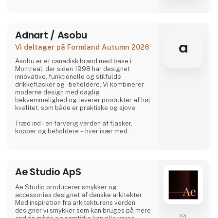
Adnart / Asobu
a
Vi deltager på Formland Autumn 2026
Asobu er et canadisk brand med base i
Montreal, der siden 1998 har designet
innovative, funktionelle og stilfulde
drikkeflasker og -beholdere. Vi kombinerer
moderne design med daglig
bekvemmelighed og leverer produkter af høj
kvalitet, som både er praktiske og sjove.
Træd ind i en farverig verden af flasker,
kopper og beholdere – hver især med
charmerende, samlerbare karakterer. Besties
er legesyge, søde og uimodståeligt
elskelige og bringer glæde til både børn og
voksne.
Ae Studio ApS
Og lige når du tror, du har set det hele,
overrasker Asobu dig igen – med nye
Ae Studio producerer smykker og
designs, nye karakterer og skønne detaljer,
accessories designet af danske arkitekter.
der gør hver eneste slurk lidt sjovere. Uanse
Med inspiration fra arkitekturens verden
designer vi smykker som kan bruges på mere