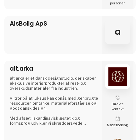
personer
AlsBolig ApS
a
alt.arka
alt.arka er et dansk designstudio, der skaber
eksklusive interiørprodukter af rest- og
overskudsmaterialer fra industrien.
Vi tror på at luksus kan opnås med genbrugte
ressourcer, omtanke, materialeforståelse og
Direkte
godt dansk design.
kontakt
Med afsæt i skandinavisk æstetik og
formsprog udvikler vi skræddersyede
Møde­booking
løsninger til high-end restauranter og
virksomheder, der ønsker interiør med
karakter, integritet og lang levetid. Vi