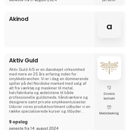
Vi sætter stor vægt på kvalitet og håndværk
hos AKALEG. Vores dedikation til at levere
produkter af højeste kvalitet er en essentiel
Akinod
del af vores brand.Vi sætter en ære i at sikre,
a
at hvert produkt er fremstillet med omhu og
opfylder de h
Aktiv Guld
Aktiv Guld A/S er en danskejet virksomhed
med mere en 25 års erfaring inden for
smykkebranchen. Vi er i dag en dominerende
spiller på det Nordiske marked med salg af
alt fra værktøj og maskiner til metal,
halvfabrikata og ædelstene til både
Direkte
professionelle guldsmede, håndværkere og
kontakt
designere samt private smykkeentusiaster.
Udover vores produktsortiment udbyder vi en
række specialiserede kurser og tilbyder
Møde­booking
derudover service fra vores eget
servicecenter eller hos vores internationale
9 opslag
samarbejdspartnere.
seneste fra 14. august 2024