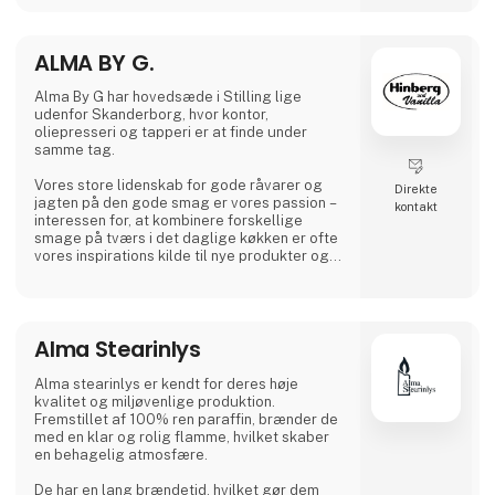
ALMA BY G.
Alma By G har hovedsæde i Stilling lige
udenfor Skanderborg, hvor kontor,
oliepresseri og tapperi er at finde under
samme tag.
Vores store lidenskab for gode råvarer og
Direkte
jagten på den gode smag er vores passion –
kontakt
interessen for, at kombinere forskellige
smage på tværs i det daglige køkken er ofte
vores inspirations kilde til nye produkter og
smagsvarianter.
VI ER STOLTE AF VORES PRODUKTER OG HAR
BESØGT ALLE VORES LEVERANDØRER –
Alma Stearinlys
VÆRET MED HELE VEJEN FRA AFGRØDE TIL
DET FÆRDIGE PRODUKT.
Alma stearinlys er kendt for deres høje
Se vores produkter på
kvalitet og miljøvenlige produktion.
https://almagroup.dk/katalog/
Fremstillet af 100% ren paraffin, brænder de
med en klar og rolig flamme, hvilket skaber
en behagelig atmosfære.
De har en lang brændetid, hvilket gør dem