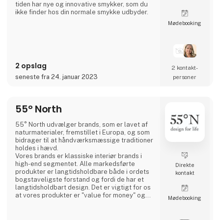
tiden har nye og innovative smykker, som du
ikke finder hos din normale smykke udbyder.
Møde­booking
- En fusion af kulture:
3 For Evigt er et dansk smykke firma, men er
ikke som alle de andre. Vi sætter en stor ære i
at lave unikke smykker gennem en fusion af
forskellige kulture og designere, men som
2 opslag
har rodfæste i dansk design og kvalitet.
2 kontakt­
seneste fra 24. januar 2023
personer
- Nye talenter
3 For Evigt fin
55° North
55° North udvælger brands, som er lavet af
naturmaterialer, fremstillet i Europa, og som
bidrager til at håndværksmæssige traditioner
holdes i hævd.
Vores brands er klassiske interiør brands i
high-end segmentet. Alle markedsførte
Direkte
produkter er langtidsholdbare både i ordets
kontakt
bogstaveligste forstand og fordi de har et
langtidsholdbart design. Det er vigtigt for os
at vores produkter er "value for money" og
Møde­booking
bliver et kært eje for forbrugeren i mange år.
Vi er agenter for LovelyLinen, Skovshoved
Møbelfabrik og Cloud7, og så er vi distributør