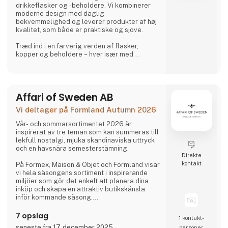
drikkeflasker og -beholdere. Vi kombinerer
moderne design med daglig
bekvemmelighed og leverer produkter af høj
kvalitet, som både er praktiske og sjove.
Træd ind i en farverig verden af flasker,
kopper og beholdere – hver især med
charmerende, samlerbare karakterer. Besties
er legesyge, søde og uimodståeligt
elskelige og bringer glæde til både børn og
voksne.
Affari of Sweden AB
Og lige når du tror, du har set det hele,
Vi deltager på Formland Autumn 2026
overrasker Asobu dig igen – med nye
designs, nye karakterer og skønne detaljer,
Vår- och sommarsortimentet 2026 är
der gør hver eneste slurk lidt sjovere. Uanse
inspirerat av tre teman som kan summeras till
lekfull nostalgi, mjuka skandinaviska uttryck
och en havsnära semesterstämning.
Direkte
kontakt
På Formex, Maison & Objet och Formland visar
vi hela säsongens sortiment i inspirerande
miljöer som gör det enkelt att planera dina
inköp och skapa en attraktiv butikskänsla
inför kommande säsong.
7 opslag
1 kontakt­
Vi ser fram emot att träffa er och se hur vi
seneste fra 17. december 2025
personer