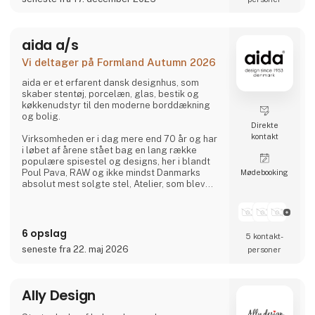
tillsammans kan skapa en fantastisk säsong.
aida a/s
Vi deltager på Formland Autumn 2026
aida er et erfarent dansk designhus, som
skaber stentøj, porcelæn, glas, bestik og
køkkenudstyr til den moderne borddækning
og bolig.
Direkte
kontakt
Virksomheden er i dag mere end 70 år og har
i løbet af årene stået bag en lang række
populære spisestel og designs, her i blandt
Poul Pava, RAW og ikke mindst Danmarks
Møde­booking
absolut mest solgte stel, Atelier, som blev
lanceret tilbage i 1984 og stadig er på
markedet.
aida følger tidens trends uden at gå på
6 opslag
5 kontakt­
kompromis med egne værdier som kvalitet,
seneste fra 22. maj 2026
personer
godt håndværk, funktionalitet og value for
money.
Stentøjslinjen RAW, der er designet i
Ally Design
samarbejde med Christiane Schaumburg-
Müller, er en af aida's mest populær