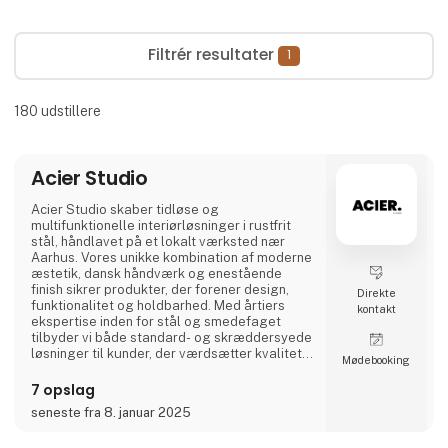
Filtrér resultater
1
180
udstillere
Acier Studio
Acier Studio skaber tidløse og
multifunktionelle interiørløsninger i rustfrit
stål, håndlavet på et lokalt værksted nær
Aarhus. Vores unikke kombination af moderne
æstetik, dansk håndværk og enestående
finish sikrer produkter, der forener design,
Direkte
funktionalitet og holdbarhed. Med årtiers
kontakt
ekspertise inden for stål og smedefaget
tilbyder vi både standard- og skræddersyede
løsninger til kunder, der værdsætter kvalitet i
Møde­booking
højeste klasse.
7 opslag
seneste fra 8. januar 2025