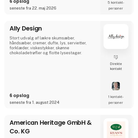
6 opslag
5 kontakt­
kompromis med egne værdier som kvalitet,
seneste fra 22. maj 2026
personer
godt håndværk, funktionalitet og value for
money.
Stentøjslinjen RAW, der er designet i
Ally Design
samarbejde med Christiane Schaumburg-
Müller, er en af aida's mest populær
Stort udvalg af lækre skumsæber,
håndsæber, cremer, dufte, lys, servietter,
forklæder, viskestykker, skønne
chokoladetrøfler og flotte lysestager.
Direkte
kontakt
6 opslag
1 kontakt­
seneste fra 1. august 2024
personer
American Heritage GmbH &
Co. KG