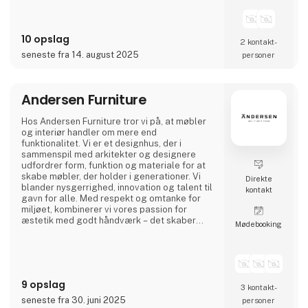
10 opslag
2 kontakt­
seneste fra 14. august 2025
personer
Andersen Furniture
Hos Andersen Furniture tror vi på, at møbler
og interiør handler om mere end
funktionalitet. Vi er et designhus, der i
sammenspil med arkitekter og designere
udfordrer form, funktion og materiale for at
skabe møbler, der holder i generationer. Vi
Direkte
blander nysgerrighed, innovation og talent til
kontakt
gavn for alle. Med respekt og omtanke for
miljøet, kombinerer vi vores passion for
æstetik med godt håndværk – det skaber
Møde­booking
møbler og interiør til professionelle rum og
karakterfulde hjem.
9 opslag
3 kontakt­
seneste fra 30. juni 2025
personer