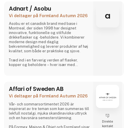
Adnart / Asobu
a
Vi deltager på Formland Autumn 2026
Asobu er et canadisk brand med base i
Montreal, der siden 1998 har designet
innovative, funktionelle og stilfulde
drikkeflasker og -beholdere. Vi kombinerer
moderne design med daglig
bekvemmelighed og leverer produkter af høj
kvalitet, som både er praktiske og sjove.
Træd ind i en farverig verden af flasker,
kopper og beholdere – hver især med
charmerende, samlerbare karakterer. Besties
er legesyge, søde og uimodståeligt
elskelige og bringer glæde til både børn og
voksne.
Affari of Sweden AB
Og lige når du tror, du har set det hele,
Vi deltager på Formland Autumn 2026
overrasker Asobu dig igen – med nye
designs, nye karakterer og skønne detaljer,
Vår- och sommarsortimentet 2026 är
der gør hver eneste slurk lidt sjovere. Uanse
inspirerat av tre teman som kan summeras till
lekfull nostalgi, mjuka skandinaviska uttryck
och en havsnära semesterstämning.
Direkte
kontakt
På Formex, Maison & Objet och Formland visar