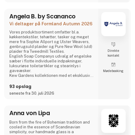
Angela B. by Scananco
Vi deltager på Formland Autumn 2026
Vores produktsortiment omfatter bl.a.
køkkentekstiler, tehætter, tasker og meget
mere fra Sophie Allport og Ulster Weavers,
genbrugsuld plaider og Pure New Wool (uld)
Direkte
plaider fra Tweedmill Textiles.
kontakt
English Soap Companys udvalg af engelske
sæber i flotte individuelle indpakninger,
luksuriøse toiletartikler og stearinlys i
gaveæsker.
Møde­booking
Kew Gardens kollektionen med et eksklusivt
udvalg af faste og flydende sæber,
håndcremer og håndrensere inspireret af
93 opslag
planternes duft og skønhed i Royal Botanic
seneste fra 30. juli 2026
Gardens i Kew, London.
Fra Phoenox Textiles har vi Hug Rugs
vaskbare dørmåtter fremstillet af
genbrugsmateriale samt Howler & Scratch
Anna von Lipa
måtter til kæledy
Born from the fire of Bohemian tradition and
cooled in the essence of Scandinavian
simplicity, our handmade glass is a