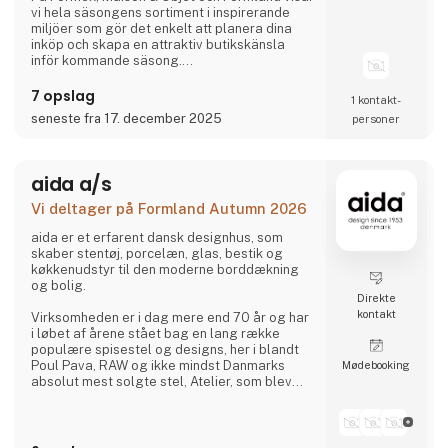
vi hela säsongens sortiment i inspirerande
miljöer som gör det enkelt att planera dina
inköp och skapa en attraktiv butikskänsla
inför kommande säsong.
7 opslag
1 kontakt­
Vi ser fram emot att träffa er och se hur vi
seneste fra 17. december 2025
personer
tillsammans kan skapa en fantastisk säsong.
aida a/s
Vi deltager på Formland Autumn 2026
aida er et erfarent dansk designhus, som
skaber stentøj, porcelæn, glas, bestik og
køkkenudstyr til den moderne borddækning
og bolig.
Direkte
kontakt
Virksomheden er i dag mere end 70 år og har
i løbet af årene stået bag en lang række
populære spisestel og designs, her i blandt
Poul Pava, RAW og ikke mindst Danmarks
Møde­booking
absolut mest solgte stel, Atelier, som blev
lanceret tilbage i 1984 og stadig er på
markedet.
aida følger tidens trends uden at gå på