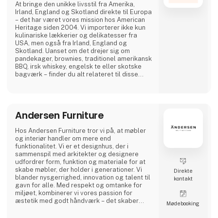
At bringe den unikke livsstil fra Amerika,
Irland, England og Skotland direkte til Europa
– det har været vores mission hos American
Heritage siden 2004. Vi importerer ikke kun
kulinariske lækkerier og delikatesser fra
USA, men også fra Irland, England og
Skotland. Uanset om det drejer sig om
pandekager, brownies, traditionel amerikansk
BBQ, irsk whiskey, engelsk te eller skotske
bagværk – finder du alt relateret til disse
landes mangfoldige madkultur hos os. Vores
høje kvalitetsstandarder sikres gennem
omhyggelig udvælgelse af anerkendte
producenter som Crown Maple, Rufus
Andersen Furniture
Teague, Stonewall Kitchen samt udvalgte
producenter fra Irland, Englan
Hos Andersen Furniture tror vi på, at møbler
og interiør handler om mere end
funktionalitet. Vi er et designhus, der i
sammenspil med arkitekter og designere
udfordrer form, funktion og materiale for at
skabe møbler, der holder i generationer. Vi
Direkte
blander nysgerrighed, innovation og talent til
kontakt
gavn for alle. Med respekt og omtanke for
miljøet, kombinerer vi vores passion for
æstetik med godt håndværk – det skaber
Møde­booking
møbler og interiør til professionelle rum og
karakterfulde hjem.