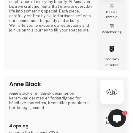
celebration of everyday beauty. At Anna von
Lipa we craft moments that elevate everyday
life into something special. Each piece,
Direkte
carefully crafted by skilled artisans, reflects
kontakt
our commitment to quality and artistry.
We invite you to explore our collections and
join us on this journey to fill your spaces with
Møde­booking
the light of Bohemian glass, colored with the
essence of nature and shaped by
Scandinavian philosophy. Discover how we
turn the ordinary into the extraordinary.
Experience the everyday beauty.
1 kontakt­
personer
Anne Black
Anne Black er en dansk designer og
keramiker, der med en forkærlighed for
håndlavet porcelæn, fremstiller produkter til
bordet og hjemmet.
1
Direkte
kontakt
4 opslag
seneste fra 8. august 2025