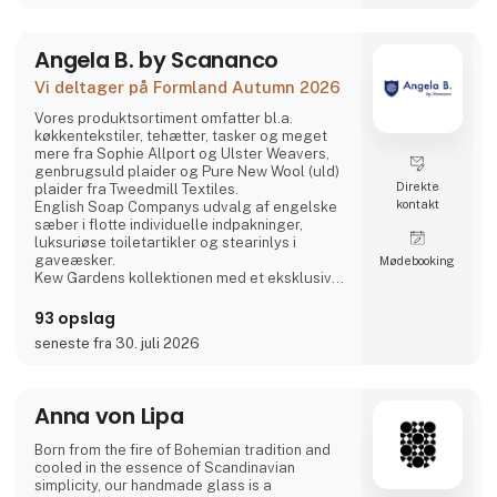
Angela B. by Scananco
Vi deltager på Formland Autumn 2026
Vores produktsortiment omfatter bl.a.
køkkentekstiler, tehætter, tasker og meget
mere fra Sophie Allport og Ulster Weavers,
genbrugsuld plaider og Pure New Wool (uld)
Direkte
plaider fra Tweedmill Textiles.
kontakt
English Soap Companys udvalg af engelske
sæber i flotte individuelle indpakninger,
luksuriøse toiletartikler og stearinlys i
gaveæsker.
Møde­booking
Kew Gardens kollektionen med et eksklusivt
udvalg af faste og flydende sæber,
håndcremer og håndrensere inspireret af
93 opslag
planternes duft og skønhed i Royal Botanic
seneste fra 30. juli 2026
Gardens i Kew, London.
Fra Phoenox Textiles har vi Hug Rugs
vaskbare dørmåtter fremstillet af
genbrugsmateriale samt Howler & Scratch
Anna von Lipa
måtter til kæledy
Born from the fire of Bohemian tradition and
cooled in the essence of Scandinavian
simplicity, our handmade glass is a