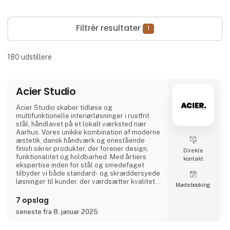
Filtrér resultater
1
180
udstillere
Acier Studio
Acier Studio skaber tidløse og
multifunktionelle interiørløsninger i rustfrit
stål, håndlavet på et lokalt værksted nær
Aarhus. Vores unikke kombination af moderne
æstetik, dansk håndværk og enestående
finish sikrer produkter, der forener design,
Direkte
funktionalitet og holdbarhed. Med årtiers
kontakt
ekspertise inden for stål og smedefaget
tilbyder vi både standard- og skræddersyede
løsninger til kunder, der værdsætter kvalitet i
Møde­booking
højeste klasse.
7 opslag
seneste fra 8. januar 2025