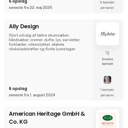
6 opslag
5 kontakt­
kompromis med egne værdier som kvalitet,
seneste fra 22. maj 2026
personer
godt håndværk, funktionalitet og value for
money.
Stentøjslinjen RAW, der er designet i
Ally Design
samarbejde med Christiane Schaumburg-
Müller, er en af aida's mest populær
Stort udvalg af lækre skumsæber,
håndsæber, cremer, dufte, lys, servietter,
forklæder, viskestykker, skønne
chokoladetrøfler og flotte lysestager.
Direkte
kontakt
6 opslag
1 kontakt­
seneste fra 1. august 2024
personer
American Heritage GmbH &
Co. KG