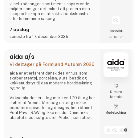
vi hela säsongens sortiment i inspirerande
miljöer som gör det enkelt att planera dina
inköp och skapa en attraktiv butikskänsla
inför kommande säsong.
7 opslag
1 kontakt­
Vi ser fram emot att träffa er och se hur vi
seneste fra 17. december 2025
personer
tillsammans kan skapa en fantastisk säsong.
aida a/s
Vi deltager på Formland Autumn 2026
aida er et erfarent dansk designhus, som
skaber stentøj, porcelæn, glas, bestik og
køkkenudstyr til den moderne borddækning
og bolig.
Direkte
kontakt
Virksomheden er i dag mere end 70 år og har
i løbet af årene stået bag en lang række
populære spisestel og designs, her i blandt
Poul Pava, RAW og ikke mindst Danmarks
Møde­booking
absolut mest solgte stel, Atelier, som blev
lanceret tilbage i 1984 og stadig er på
markedet.
aida følger tidens trends uden at gå på