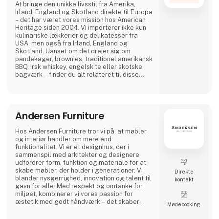
At bringe den unikke livsstil fra Amerika,
Irland, England og Skotland direkte til Europa
– det har været vores mission hos American
Heritage siden 2004. Vi importerer ikke kun
kulinariske lækkerier og delikatesser fra
USA, men også fra Irland, England og
Skotland. Uanset om det drejer sig om
pandekager, brownies, traditionel amerikansk
BBQ, irsk whiskey, engelsk te eller skotske
bagværk – finder du alt relateret til disse
landes mangfoldige madkultur hos os. Vores
høje kvalitetsstandarder sikres gennem
omhyggelig udvælgelse af anerkendte
producenter som Crown Maple, Rufus
Andersen Furniture
Teague, Stonewall Kitchen samt udvalgte
producenter fra Irland, Englan
Hos Andersen Furniture tror vi på, at møbler
og interiør handler om mere end
funktionalitet. Vi er et designhus, der i
sammenspil med arkitekter og designere
udfordrer form, funktion og materiale for at
skabe møbler, der holder i generationer. Vi
Direkte
blander nysgerrighed, innovation og talent til
kontakt
gavn for alle. Med respekt og omtanke for
miljøet, kombinerer vi vores passion for
æstetik med godt håndværk – det skaber
Møde­booking
møbler og interiør til professionelle rum og
karakterfulde hjem.