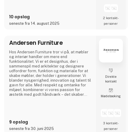
10 opslag
2 kontakt­
seneste fra 14. august 2025
personer
Andersen Furniture
Hos Andersen Furniture tror vi på, at møbler
og interiør handler om mere end
funktionalitet. Vi er et designhus, der i
sammenspil med arkitekter og designere
udfordrer form, funktion og materiale for at
skabe møbler, der holder i generationer. Vi
Direkte
blander nysgerrighed, innovation og talent til
kontakt
gavn for alle. Med respekt og omtanke for
miljøet, kombinerer vi vores passion for
æstetik med godt håndværk – det skaber
Møde­booking
møbler og interiør til professionelle rum og
karakterfulde hjem.
9 opslag
3 kontakt­
seneste fra 30. juni 2025
personer