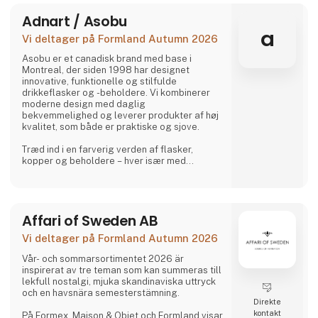
Adnart / Asobu
a
Vi deltager på Formland Autumn 2026
Asobu er et canadisk brand med base i
Montreal, der siden 1998 har designet
innovative, funktionelle og stilfulde
drikkeflasker og -beholdere. Vi kombinerer
moderne design med daglig
bekvemmelighed og leverer produkter af høj
kvalitet, som både er praktiske og sjove.
Træd ind i en farverig verden af flasker,
kopper og beholdere – hver især med
charmerende, samlerbare karakterer. Besties
er legesyge, søde og uimodståeligt
elskelige og bringer glæde til både børn og
voksne.
Affari of Sweden AB
Og lige når du tror, du har set det hele,
Vi deltager på Formland Autumn 2026
overrasker Asobu dig igen – med nye
designs, nye karakterer og skønne detaljer,
Vår- och sommarsortimentet 2026 är
der gør hver eneste slurk lidt sjovere. Uanse
inspirerat av tre teman som kan summeras till
lekfull nostalgi, mjuka skandinaviska uttryck
och en havsnära semesterstämning.
Direkte
kontakt
På Formex, Maison & Objet och Formland visar