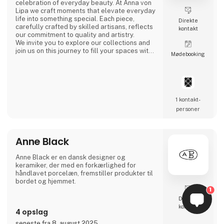
celebration of everyday beauty. At Anna von
Lipa we craft moments that elevate everyday
life into something special. Each piece,
Direkte
carefully crafted by skilled artisans, reflects
kontakt
our commitment to quality and artistry.
We invite you to explore our collections and
join us on this journey to fill your spaces with
Møde­booking
the light of Bohemian glass, colored with the
essence of nature and shaped by
Scandinavian philosophy. Discover how we
turn the ordinary into the extraordinary.
Experience the everyday beauty.
1 kontakt­
personer
Anne Black
Anne Black er en dansk designer og
keramiker, der med en forkærlighed for
håndlavet porcelæn, fremstiller produkter til
bordet og hjemmet.
1
Direkte
kontakt
4 opslag
seneste fra 8. august 2025