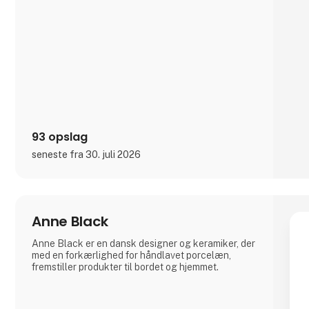
skønhed i Royal Botanic Gardens i Kew, London.
Fra Phoenox Textiles har vi Hug Rugs vaskbare
dørmåtter fremstillet af genbrugsmateriale samt
Howler & Scratch måtter til kæledy
93 opslag
seneste fra 30. juli 2026
Anne Black
Anne Black er en dansk designer og keramiker, der
med en forkærlighed for håndlavet porcelæn,
fremstiller produkter til bordet og hjemmet.