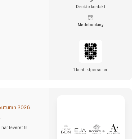
Direkte kontakt
Møde­booking
1 kontakt­personer
 Autumn 2026
l
har leveret til