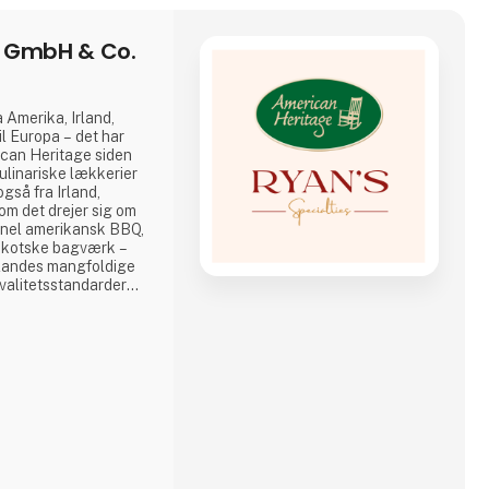
e GmbH & Co.
a Amerika, Irland,
l Europa – det har
ican Heritage siden
ulinariske lækkerier
gså fra Irland,
m det drejer sig om
ionel amerikansk BBQ,
r skotske bagværk –
se landes mangfoldige
kvalitetsstandarder
vælgelse af
Crown Maple, Rufus
amt udvalgte
n