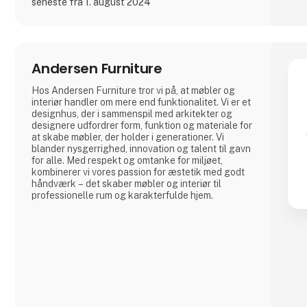
seneste fra 1. august 2024
Andersen Furniture
Hos Andersen Furniture tror vi på, at møbler og
interiør handler om mere end funktionalitet. Vi er et
designhus, der i sammenspil med arkitekter og
designere udfordrer form, funktion og materiale for
at skabe møbler, der holder i generationer. Vi
blander nysgerrighed, innovation og talent til gavn
for alle. Med respekt og omtanke for miljøet,
kombinerer vi vores passion for æstetik med godt
håndværk – det skaber møbler og interiør til
professionelle rum og karakterfulde hjem.