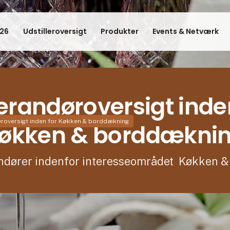
26
Udstilleroversigt
Produkter
Events & Netværk
erandøroversigt inde
roversigt inden for Køkken & borddækning
økken & borddækni
randører indenfor interesseområdet Køkken 