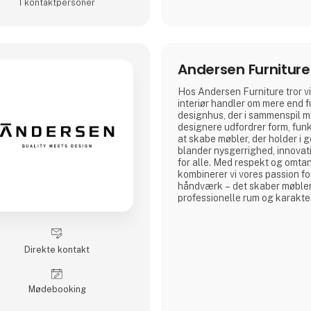
1 kontakt­personer
Andersen Furniture
Hos Andersen Furniture tror vi
interiør handler om mere end fu
designhus, der i sammenspil m
designere udfordrer form, funk
at skabe møbler, der holder i g
blander nysgerrighed, innovati
for alle. Med respekt og omtan
kombinerer vi vores passion f
håndværk – det skaber møbler o
professionelle rum og karakte
Direkte kontakt
Møde­booking