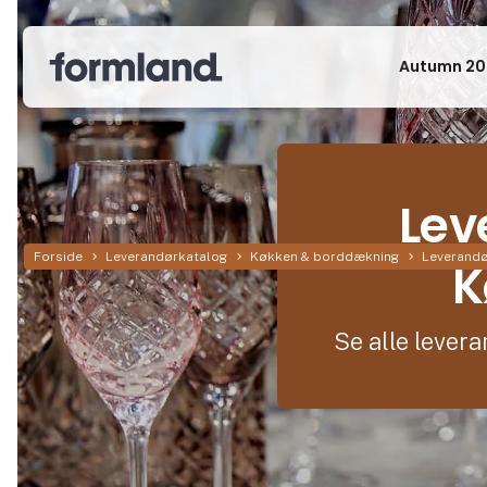
Autumn 20
Lev
Forside
Leverandørkatalog
Køkken & borddækning
Leverandø
K
Se alle leve