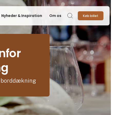
Nyheder & Inspiration
Om os
Køb billet
Søg
nfor
ng
& borddækning