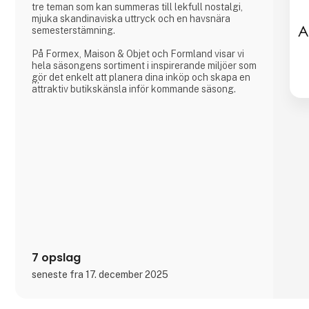
tre teman som kan summeras till lekfull nostalgi,
mjuka skandinaviska uttryck och en havsnära
semesterstämning.
På Formex, Maison & Objet och Formland visar vi
hela säsongens sortiment i inspirerande miljöer som
gör det enkelt att planera dina inköp och skapa en
attraktiv butikskänsla inför kommande säsong.
Vi ser fram emot att träffa er och se hur vi
tillsammans kan skapa en fantastisk säsong.
7 opslag
seneste fra 17. december 2025