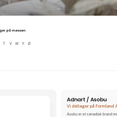
resultater
ger på messen
T
V
W
Y
Ø
Adnart / Asobu
Vi deltager på Formland
Asobu er et canadisk brand me