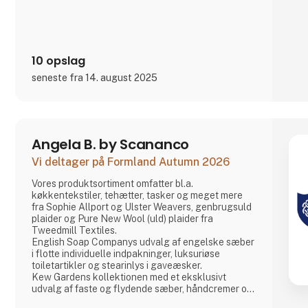
10 opslag
seneste fra 14. august 2025
Angela B. by Scananco
Vi deltager på Formland Autumn 2026
Vores produktsortiment omfatter bl.a.
køkkentekstiler, tehætter, tasker og meget mere
fra Sophie Allport og Ulster Weavers, genbrugsuld
plaider og Pure New Wool (uld) plaider fra
Tweedmill Textiles.
English Soap Companys udvalg af engelske sæber
i flotte individuelle indpakninger, luksuriøse
toiletartikler og stearinlys i gaveæsker.
Kew Gardens kollektionen med et eksklusivt
udvalg af faste og flydende sæber, håndcremer og
håndrensere inspireret af planternes duft og