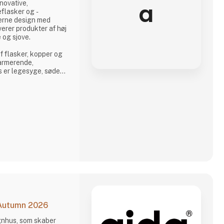
a
novative,
eflasker og -
erne design med
erer produkter af høj
 og sjove.
af flasker, kopper og
armerende,
s er legesyge, søde
bringer glæde til
 det hele, overrasker
gns, nye karakterer
r eneste slurk lidt
 Autumn 2026
ignhus, som skaber