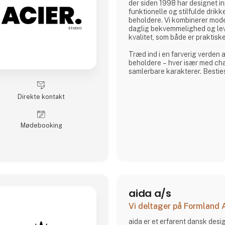
der siden 1998 har designet in
funktionelle og stilfulde drikk
beholdere. Vi kombinerer mod
daglig bekvemmelighed og lev
kvalitet, som både er praktiske
Træd ind i en farverig verden 
beholdere – hver især med ch
samlerbare karakterer. Bestie
og uimodståeligt elskelige og 
både børn og voksne.
Direkte kontakt
Og lige når du tror, du har set
Asobu dig igen – med nye desi
og skønne detaljer, der gør hve
Møde­booking
sjovere. Uanse
aida a/s
Vi deltager på Formland
aida er et erfarent dansk des