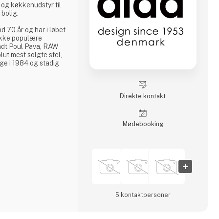
k og køkkenudstyr til
bolig.
d 70 år og har i løbet
ække populære
andt Poul Pava, RAW
ut mest solgte stel,
age i 1984 og stadig
n at gå på kompromis
Direkte kontakt
t, godt håndværk,
ney.
ignet i samarbejde
Møde­booking
ler, er en af aida's
5 kontakt­personer