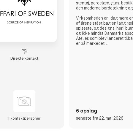
stentøj, porcelæn, glas, besti
den moderne borddækning og 
Virksomheden er i dag mere en
af årene stået bag en lang r
spisestel og designs, her i bl
og ikke mindst Danmarks absol
Atelier, som blev lanceret tilb
er på markedet.
aida følger tidens trends ude
Direkte kontakt
med egne værdier som kvalite
funktionalitet og value for mo
Stentøjslinjen RAW, der er des
med Christiane Schaumburg-Mül
mest populær
6 opslag
seneste fra 22. maj 2026
1 kontakt­personer