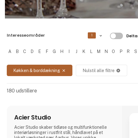
Filtrer 
Interesseområder
1
Delta
A
B
C
D
E
F
G
H
I
J
K
L
M
N
O
P
R
S
Filtrer resultater
Køkken & borddækning
Nulstil alle filtre
close
cancel
180
udstillere
Acier Studio
Acier Studio skaber tidløse og multifunktionelle
interiørløsninger i rustfrit stål, håndlavet på et
lokalt værksted nær Aarhus. Vores unikke