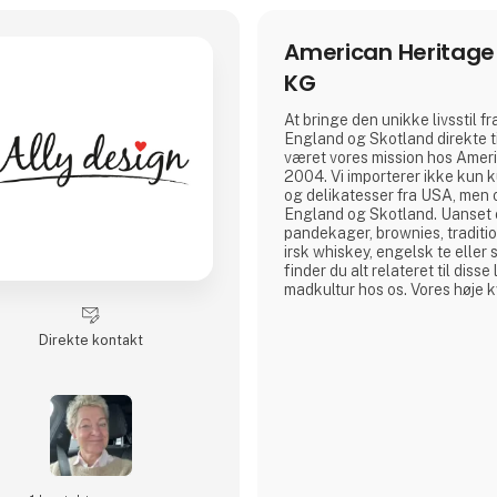
American Heritag
KG
At bringe den unikke livsstil fr
England og Skotland direkte ti
været vores mission hos Amer
2004. Vi importerer ikke kun k
og delikatesser fra USA, men o
England og Skotland. Uanset o
pandekager, brownies, tradit
irsk whiskey, engelsk te elle
finder du alt relateret til dis
madkultur hos os. Vores høje 
sikres gennem omhyggelig ud
anerkendte producenter som 
Direkte kontakt
Teague, Stonewall Kitchen s
producenter fra Irland, Engla