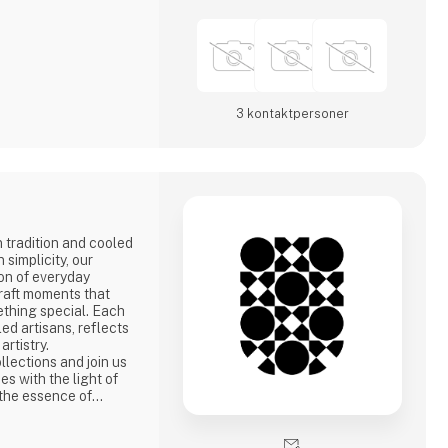
3 kontakt­personer
 tradition and cooled
 simplicity, our
on of everyday
raft moments that
ething special. Each
led artisans, reflects
rtistry.
llections and join us
ces with the light of
the essence of
avian philosophy.
ary into the
 everyday beauty.