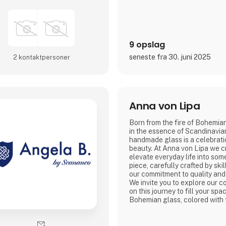
9 opslag
seneste fra 30. juni 2025
2 kontakt­personer
Anna von Lipa
Born from the fire of Bohemian
in the essence of Scandinavian
handmade glass is a celebrati
beauty. At Anna von Lipa we c
elevate everyday life into som
piece, carefully crafted by skil
our commitment to quality and a
We invite you to explore our co
on this journey to fill your spa
Bohemian glass, colored with 
nature and shaped by Scandin
Discover how we turn the ordin
extraordinary. Experience the