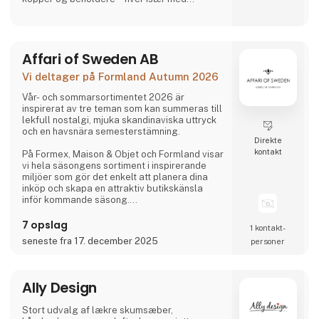
charmerende, samlerbare karakterer. Besties
er legesyge, søde og uimodståeligt
elskelige og bringer glæde til både børn og
voksne.
Affari of Sweden AB
Og lige når du tror, du har set det hele,
Vi deltager på Formland Autumn 2026
overrasker Asobu dig igen – med nye
designs, nye karakterer og skønne detaljer,
Vår- och sommarsortimentet 2026 är
der gør hver eneste slurk lidt sjovere. Uanse
inspirerat av tre teman som kan summeras till
lekfull nostalgi, mjuka skandinaviska uttryck
och en havsnära semesterstämning.
Direkte
kontakt
På Formex, Maison & Objet och Formland visar
vi hela säsongens sortiment i inspirerande
miljöer som gör det enkelt att planera dina
inköp och skapa en attraktiv butikskänsla
inför kommande säsong.
7 opslag
1 kontakt­
Vi ser fram emot att träffa er och se hur vi
seneste fra 17. december 2025
personer
tillsammans kan skapa en fantastisk säsong.
Ally Design
Stort udvalg af lækre skumsæber,