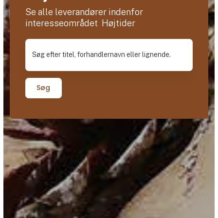
Se alle leverandører indenfor
interesseområdet Højtider
Søg efter titel, forhandlernavn eller lignende.
Søg