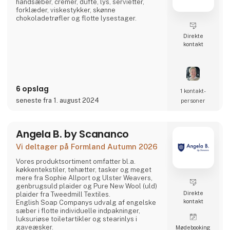
håndsæber, cremer, dufte, lys, servietter,
forklæder, viskestykker, skønne
chokoladetrøfler og flotte lysestager.
Direkte
kontakt
6 opslag
1 kontakt­
seneste fra 1. august 2024
personer
Angela B. by Scananco
Vi deltager på Formland Autumn 2026
Vores produktsortiment omfatter bl.a.
køkkentekstiler, tehætter, tasker og meget
mere fra Sophie Allport og Ulster Weavers,
genbrugsuld plaider og Pure New Wool (uld)
Direkte
plaider fra Tweedmill Textiles.
kontakt
English Soap Companys udvalg af engelske
sæber i flotte individuelle indpakninger,
luksuriøse toiletartikler og stearinlys i
gaveæsker.
Møde­booking