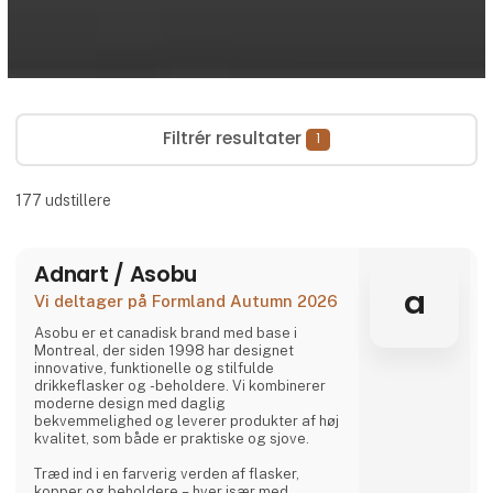
Filtrér resultater
1
177
udstillere
Adnart / Asobu
a
Vi deltager på Formland Autumn 2026
Asobu er et canadisk brand med base i
Montreal, der siden 1998 har designet
innovative, funktionelle og stilfulde
drikkeflasker og -beholdere. Vi kombinerer
moderne design med daglig
bekvemmelighed og leverer produkter af høj
kvalitet, som både er praktiske og sjove.
Træd ind i en farverig verden af flasker,
kopper og beholdere – hver især med