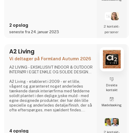
- En fusion af kulture:
3 For Evigt er et dansk smykke firma, men er
ikke som alle de andre. Vi sætter en stor ære i
at lave unikke smykker gennem en fusion af
forskellige kulture og designere, men som
2 opslag
har rodfæste i dansk design og kvalitet.
2 kontakt­
seneste fra 24. januar 2023
personer
- Nye talenter
3 For Evigt fin
A2 Living
Vi deltager på Formland Autumn 2026
A2 LIVING - EKSKLUSIVT INDOOR & OUTDOOR
INTERIØR I EGET ENKLE OG SOLIDE DESIGN...
A2 Living - etableret i 2009 - er et lille,
Direkte
vågent og garanteret noget anderledes
kontakt
tænkende dansk interiørfirma med fødderne
solidt plantet i den dejlige jyske muld - med
egne designede produkter, der har dén lille
specielle og anderledes detalje/finish, der så
Møde­booking
ofte efterspørges, men sjældent findes.
Det er spændende og gennemtænkte varer, i
et rustikt, råt og enkelt nordisk design. Det er
solide og gedigne produkter, som A2 Living
sætter en ære i at lægge navn til - kort sagt,
4 opslag
2 kontakt­