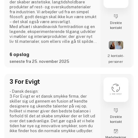
der skaber æstetiske, langtidsholdbare
produkter af rest- og overskudsmaterialer
fra industrien. Vi arbejder ud fra en simpel
filosofi: godt design skal ikke kun være smukt
– det skal også være ansvarligt.
Direkte
Med afsæt i skandinavisk formtradition og en
kontakt
legende, eksperimenterende tilgang udvikler
vi møbler og interiørprodukter, der giver nyt
liv til materialer, som ellers ville gå til spilde.
Hvert produkt forener taktil kvalitet, stærk
historiefortælling og en designproces, hvor
6 opslag
2 kontakt­
gennemsigtighed og ærlighed er centrale
værdier.
seneste fra 25. november 2025
personer
Vi deler hele processen åbent gennem video
og sociale medier for at invit
3 For Evigt
- Dansk design:
3 For Evigt er et dansk smykke firma, der
skiller sig ud gennem en fusion af kendte
designere og ukendte talenter på vej op,
hvilket vi mener giver den bedste balance i
forhold til det at skabe smykker der er lidt ud
Direkte
over det sædvanlige. Det gør også at vi hele
kontakt
tiden har nye og innovative smykker, som du
ikke finder hos din normale smykke udbyder.
Møde­booking