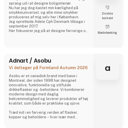
sprang ud i at designe boliginteriør.
Nu har jeg dog kastet min kærlighed på
smykkeuniverset, og alle mine smykker
Direkte
produceres af mig selv her i København.
kontakt
Jeg oprettede Adele Cph Denmark tilbage i
september 2017.
Her fokuserer jeg på at designe farverige og
Møde­booking
grafiske smykker – med hovedvægt på
japanske glasperler, ægte sten og andre
perler. Ligesom jeg også leger med design
og produktion af andre smykker af god
kvalitet.
Alle små glasperler er forgyldt sølv og
Adnart / Asobu
sterling sølv.
a
Vi deltager på Formland Autumn 2026
Alle smykker laves i København.
Den lil
Asobu er et canadisk brand med base i
Montreal, der siden 1998 har designet
innovative, funktionelle og stilfulde
drikkeflasker og -beholdere. Vi kombinerer
moderne design med daglig
bekvemmelighed og leverer produkter af høj
kvalitet, som både er praktiske og sjove.
Træd ind i en farverig verden af flasker,
kopper og beholdere – hver især med
charmerende, samlerbare karakterer. Besties
er legesyge, søde og uimodståeligt