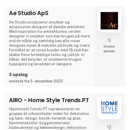
elskelige og bringer glæde til både børn og
voksne.
Ae Studio ApS
Og lige når du tror, du har set det hele,
overrasker Asobu dig igen – med nye
Ae Studio producerer smykker og
designs, nye karakterer og skønne detaljer,
accessories designet af danske arkitekter.
der gør hver eneste slurk lidt sjovere. Uanse
Med inspiration fra arkitekturens verden
designer vi smykker som kan bruges på mere
end én måde og samtidig kan alle vores
designes mixes & matches på kryds og tværs.
Direkte
Formålet er, at vores kunder med få styk kan
kontakt
skabe flere forskellige looks og udtryk. Vi
håber, det betyder, at smykkerne bruges
hyppigere og levetiden er længere.
3 opslag
seneste fra 5. december 2022
AIRO - Home Style Trends.PT
Hjemmestil Trends.PT repræsenterer en
gruppe af virksomheder inden for dekoration
og hjem, design, bestik, keramik og glas,
hjemmetekstiler, byggematerialer,
badeværelse og køkkendesign, dekorative