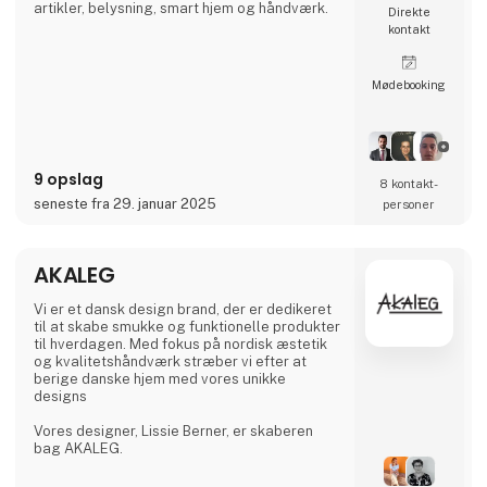
artikler, belysning, smart hjem og håndværk.
Direkte
kontakt
Møde­booking
9 opslag
8 kontakt­
seneste fra 29. januar 2025
personer
AKALEG
Vi er et dansk design brand, der er dedikeret
til at skabe smukke og funktionelle produkter
til hverdagen. Med fokus på nordisk æstetik
og kvalitetshåndværk stræber vi efter at
berige danske hjem med vores unikke
designs
Vores designer, Lissie Berner, er skaberen
bag AKALEG.
Vi sætter en ære i at sikre, at hvert produkt er