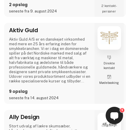
fremstillet med omhu og opfylder de høje
2 opslag
2 kontakt­
standarder, som AKALEG er kendt for.
seneste fra 9. august 2024
personer
Vi sætter stor vægt på kvalitet og håndværk
hos AKALEG. Vores dedikation til at levere
produkter af højeste kvalitet er en essentiel
Aktiv Guld
del af vores brand.Vi sætter en ære i at sikre,
at hvert produkt er fremstillet med omhu og
Aktiv Guld A/S er en danskejet virksomhed
opfylder de h
med mere en 25 års erfaring inden for
smykkebranchen. Vi er i dag en dominerende
spiller på det Nordiske marked med salg af
alt fra værktøj og maskiner til metal,
halvfabrikata og ædelstene til både
Direkte
professionelle guldsmede, håndværkere og
kontakt
designere samt private smykkeentusiaster.
Udover vores produktsortiment udbyder vi en
række specialiserede kurser og tilbyder
Møde­booking
derudover service fra vores eget
servicecenter eller hos vores internationale
9 opslag
samarbejdspartnere.
seneste fra 14. august 2024
Visionen er at være branchens mest
professionelle og tillidsfulde partner og
1
rådgiver. Med produkter af absolut højeste
Ally Design
kvalitet, stor faglig
Stort udvalg af lækre skumsæber,