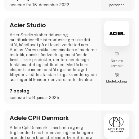
dansk design der holder…
seneste fra 15. december 2022
personer
A2 Livings markante - og til tider ganske
store - p
Acier Studio
Acier Studio skaber tidløse og
multifunktionelle interiørløsninger i rustfrit
stål, håndlavet på et lokalt værksted nær
Aarhus. Vores unikke kombination af moderne
æstetik, dansk håndværk og enestående
finish sikrer produkter, der forener design,
Direkte
funktionalitet og holdbarhed. Med årtiers
kontakt
ekspertise inden for stål og smedefaget
tilbyder vi både standard- og skræddersyede
løsninger til kunder, der værdsætter kvalitet i
Møde­booking
højeste klasse.
7 opslag
seneste fra 8. januar 2025
Adele CPH Denmark
Adele Cph Denmark – min firma og mig.
Jeg hedder Lena Lorentzen, og har tidligere
arbejdet som blomsterbinder, hvorefter jeg