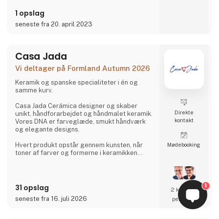
Brug af danske bælgfrugter er på én og
samme tid innovativt og
1 opslag
jordnært.
seneste fra 20. april 2023
Vores hapsere er desuden lave på
sukkerindhold, høje på kostfibre og protein
samt gluten- og laktosefri – helt uden at vi er
Casa Jada
gået på kompromis med smag og kvalitet.
Vi deltager på Formland Autumn 2026
Vi er derfor stolte af at kunne præsentere
BÆLG® konfekthapsere i fire smagsvarianter
Keramik og spanske specialiteter i én og
– håndlavet på d
samme kurv.
Casa Jada Cerámica designer og skaber
Direkte
unikt, håndforarbejdet og håndmalet keramik.
kontakt
Vores DNA er farveglæde, smukt håndværk
og elegante designs.
Hvert produkt opstår gennem kunsten, når
Møde­booking
toner af farver og formerne i keramikken
danner de smukkeste dekorationer. Hvert
enkelte produkt er håndmalet af de dygtige
fagfolk i Spanien.
1
31 opslag
2 kontakt­
Vi er dedikerede og passionerede i vores
seneste fra 16. juli 2026
personer
processer.
I samarbejde med fabrikken i Spanien, skabes
og nytænkes der i et kontinuerligt flow, med