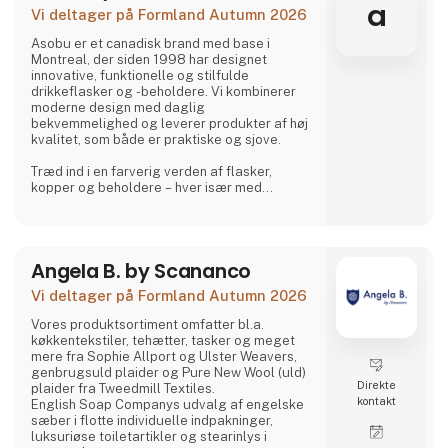
ansvar, børnearbejde er et af de
a
Vi deltager på Formland Autumn 2026
problematikker vi har stor fokus på og derfor
er vi tit p
Asobu er et canadisk brand med base i
Montreal, der siden 1998 har designet
innovative, funktionelle og stilfulde
drikkeflasker og -beholdere. Vi kombinerer
moderne design med daglig
bekvemmelighed og leverer produkter af høj
kvalitet, som både er praktiske og sjove.
Træd ind i en farverig verden af flasker,
kopper og beholdere – hver især med
charmerende, samlerbare karakterer. Besties
er legesyge, søde og uimodståeligt
elskelige og bringer glæde til både børn og
voksne.
Angela B. by Scananco
Og lige når du tror, du har set det hele,
Vi deltager på Formland Autumn 2026
overrasker Asobu dig igen – med nye
designs, nye karakterer og skønne detaljer,
Vores produktsortiment omfatter bl.a.
der gør hver eneste slurk lidt sjovere. Uanse
køkkentekstiler, tehætter, tasker og meget
mere fra Sophie Allport og Ulster Weavers,
genbrugsuld plaider og Pure New Wool (uld)
Direkte
plaider fra Tweedmill Textiles.
kontakt
English Soap Companys udvalg af engelske
sæber i flotte individuelle indpakninger,
luksuriøse toiletartikler og stearinlys i