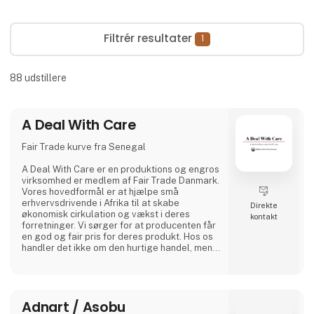
Filtrér resultater
1
88
udstillere
A Deal With Care
Fair Trade kurve fra Senegal
A Deal With Care er en produktions og engros
virksomhed er medlem af Fair Trade Danmark.
Vores hovedformål er at hjælpe små
erhvervsdrivende i Afrika til at skabe
Direkte
økonomisk cirkulation og vækst i deres
kontakt
forretninger. Vi sørger for at producenten får
en god og fair pris for deres produkt. Hos os
handler det ikke om den hurtige handel, men
om at skabe stærke bånd, gode relationer og
længerevarende venskaber med vores
vævere. For os er det den bedste måde at
lave forretninger på.
Adnart / Asobu
Hos A Deal With Care tager vi også et socialt