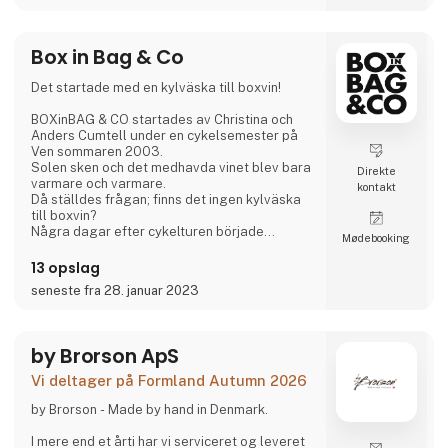
Box in Bag & Co
Det startade med en kylväska till boxvin!
BOXinBAG & CO startades av Christina och
Anders Cumtell under en cykelsemester på
Ven sommaren 2003.
Solen sken och det medhavda vinet blev bara
Direkte
varmare och varmare.
kontakt
Då ställdes frågan; finns det ingen kylväska
till boxvin?
Några dagar efter cykelturen började
Møde­booking
sökandet, dock utan resultat. Skissandet på
en prototyp satte fart och snart var
13 opslag
produktionen igång. Våren 2004 blev
seneste fra 28. januar 2023
kylväskan mönsterskyddad och fick namnet
BOXinBAG.
Både Christina och Anders har en bakgrund
by Brorson ApS
inom restaurangbranschen och kände att det
saknades bra vin och köksprodukter för
Vi deltager på Formland Autumn 2026
konsumenter. Kylväskan för boxvin är än ida
by Brorson - Made by hand in Denmark.
I mere end et årti har vi serviceret og leveret