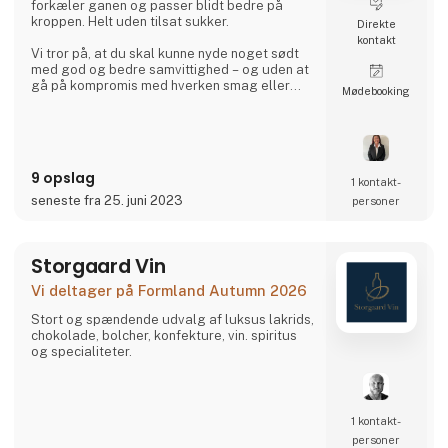
forkæler ganen og passer blidt bedre på
kroppen. Helt uden tilsat sukker.
Direkte
kontakt
Vi tror på, at du skal kunne nyde noget sødt
med god og bedre samvittighed – og uden at
gå på kompromis med hverken smag eller
Møde­booking
kvalitet. Derfor er vores bolcher lavede med
kærlighed, fyldt med intense smage, og
pakket med et moderne twist.
9 opslag
1 kontakt­
seneste fra 25. juni 2023
personer
Storgaard Vin
Vi deltager på Formland Autumn 2026
Stort og spændende udvalg af luksus lakrids,
chokolade, bolcher, konfekture, vin. spiritus
og specialiteter.
1 kontakt­
personer