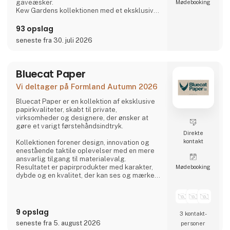
gaveæsker.
Møde­booking
Kew Gardens kollektionen med et eksklusivt
udvalg af faste og flydende sæber,
håndcremer og håndrensere inspireret af
93 opslag
planternes duft og skønhed i Royal Botanic
seneste fra 30. juli 2026
Gardens i Kew, London.
Fra Phoenox Textiles har vi Hug Rugs
vaskbare dørmåtter fremstillet af
genbrugsmateriale samt Howler & Scratch
Bluecat Paper
måtter til kæledy
Vi deltager på Formland Autumn 2026
Bluecat Paper er en kollektion af eksklusive
papirkvaliteter, skabt til private,
virksomheder og designere, der ønsker at
gøre et varigt førstehåndsindtryk.
Direkte
kontakt
Kollektionen forener design, innovation og
enestående taktile oplevelser med en mere
ansvarlig tilgang til materialevalg.
Resultatet er papirprodukter med karakter,
Møde­booking
dybde og en kvalitet, der kan ses og mærkes.
Bluecat Paper anvendes bl.a. til emballage,
branding, tryksager og kreative projekter,
hvor materialet er en aktiv del af
9 opslag
3 kontakt­
fortællingen.
seneste fra 5. august 2026
personer