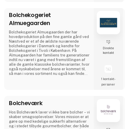
Som eksklusiv distributør i Norden hjælper
Nordic Global Import virksomheder, bureauer,
designere, trykkerier og private med at finde
Bolchekogeriet
den
Almuegaarden
Bolchekogeriet Almuegaarden der har
hovedproduktion på den fine gamle gård ved
Næstved er et af de ældste nuværende
bolchekogerier i Danmark og kendte for
Direkte
Bolchekogeriet i Tivoli i København. På
kontakt
Almuegaarden har familiens tre generationer
indtil nu været i gang med fremstillingen af
alle de gamle klassiske bolchevarianter, hvor
også nyskabelser med årene er kommet til,
så man i vores sortiment nu også kan finde
sukkerfri bolcher, fyldte gourmet bolcher,
1 kontakt­
samt flotte motivbolcher til enhver anledning.
personer
Hos Almuegaarden sætter vi en ære i at
værne om det gode danske håndværk og
Bolcheværk
kvalitet, hvorfor alle vore bolcher tilvirkes i
hånden efter de t
Hos Bolcheværk laver vi ikke bare bolcher – vi
skaber smagsoplevelser. Vores mission er at
gøre op med kedelige sukkerfri alternativer
og i stedet tilbyde gourmetbolcher, der både