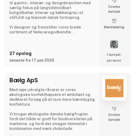
til gastro-, interiør- og designbranchen med
Direkte
særlig fokus på langtidsholdbart
kontakt
boligtilbehør, interiør og køkkengrej i et
stilfuldt og klassisk dansk formsprog.
Vi designer og fremstiller vores brede
Møde­booking
sortiment af fødevaregodkendte
serveringsbræt, tapasbræt, sushibræt,
skærebræt, planker, huggeblokke, træbakker,
interiør og møbler udelukkende lokalt her i
Danmark.
27 opslag
1 kontakt­
seneste fra 17. juni 2026
personer
Der er kort vej fra idé til færdigt produkt og
derfor fremstiller vi også efter ønsker og
private label.
Bælg ApS
Besøg os på vores stand i hal J 7136 og lad
os blive jeres nye leverandør af d
Med nøje udvalgte råvarer er vores
økologiske konfekthapsere et ambitiøst og
dedikeret forsøg på at lave mere bæredygtig
konfekture.
Vi bruger økologiske danske bælgfrugter,
Direkte
fordi det både er godt for biodiversiteten på
kontakt
markerne, og fordi det smager himmelsk i
kombination med mørk chokolade.