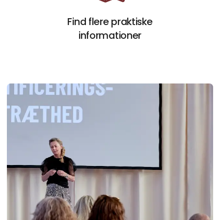
Åbn link
Find flere praktiske
informationer
Pu