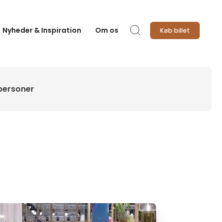
Nyheder & Inspiration
Om os
Køb billet
Søg
personer