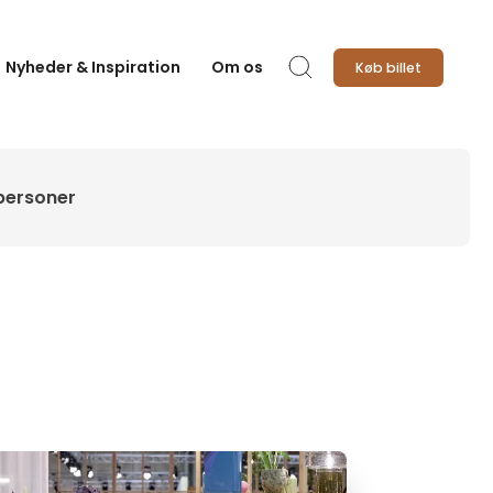
Nyheder & Inspiration
Om os
Køb billet
Søg
personer