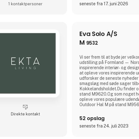
seneste fra 17. juni 2026
1 kontakt­personer
Eva Solo A/S
M
9532
Vi ser frem til at byde jer velk
udstilling på Formland — Nor
inspirerende interiør- og desi
at opleve vores inspirerende u
udforsker de seneste nyheder
smagsløg med søde sager tilb
Kokkelandsholdet.Du finder os
stand M9620.Og som noget he
opleve vores populære udendø
Outdoor Hal M på stand M9564.
se jer.
Direkte kontakt
52 opslag
seneste fra 24. juli 2023