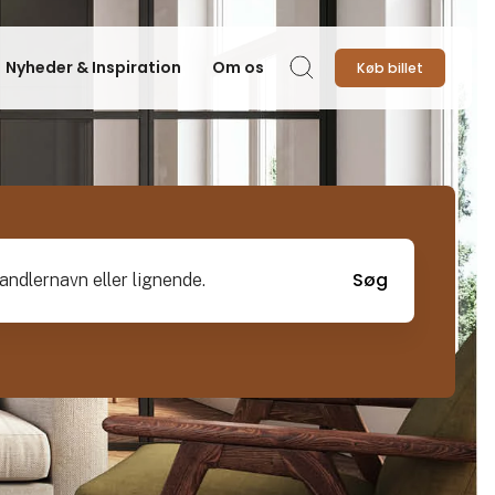
Nyheder & Inspiration
Om os
Køb billet
Søg
vn eller lignende.
Søg