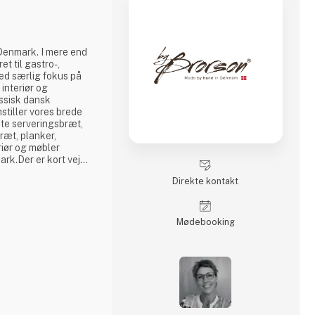
ret til gastro-,
ed særlig fokus på
 interiør og
assisk dansk
stiller vores brede
te serveringsbræt,
ræt, planker,
iør og møbler
rk.Der er kort vej
rfor fremstiller vi
Direkte kontakt
label.Besøg os på
 os blive jeres nye
edyg
Møde­booking