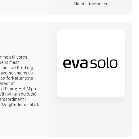
1 kontakt­personer
ommen til vores
dens mest
gnmesse.Glæd dig til
niverser, mens du
 og forkæler dine
eredt af
 i Dining Hal M på
lt nyt kan du også
rssortiment i
Vi glæder os til at