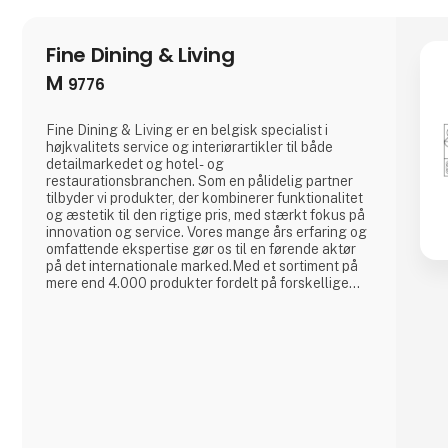
Fine Dining & Living
M
9776
Fine Dining & Living er en belgisk specialist i
højkvalitets service og interiørartikler til både
detailmarkedet og hotel- og
restaurationsbranchen. Som en pålidelig partner
tilbyder vi produkter, der kombinerer funktionalitet
og æstetik til den rigtige pris, med stærkt fokus på
innovation og service. Vores mange års erfaring og
omfattende ekspertise gør os til en førende aktør
på det internationale marked.Med et sortiment på
mere end 4.000 produkter fordelt på forskellige
egne mærker er vi klar til at inspirere dine kunder
og øge dit salg. Fra stilfulde bordkollektioner til
innovative interiørtilbehør hjælper vi dig med at
sammensætte et uni