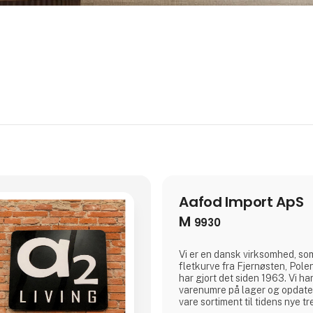
Aafod Import ApS
M
9930
Vi er en dansk virksomhed, so
fletkurve fra Fjernøsten, Po
har gjort det siden 1963. Vi h
varenumre på lager og opdater
vare sortiment til tidens nye tr