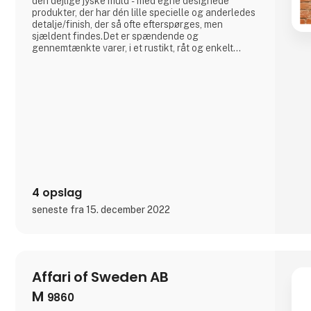
den dejlige jyske muld - med egne designede
produkter, der har dén lille specielle og anderledes
detalje/finish, der så ofte efterspørges, men
sjældent findes.Det er spændende og
gennemtænkte varer, i et rustikt, råt og enkelt
nordisk design. Det er solide og gedigne produkter,
som A2 Living sætter en ære i at lægge navn til -
kort sagt, dansk design der holder… A2 Livings
markante - og til tider ganske store - produkter f
4 opslag
seneste fra 15. december 2022
Affari of Sweden AB
M
9860