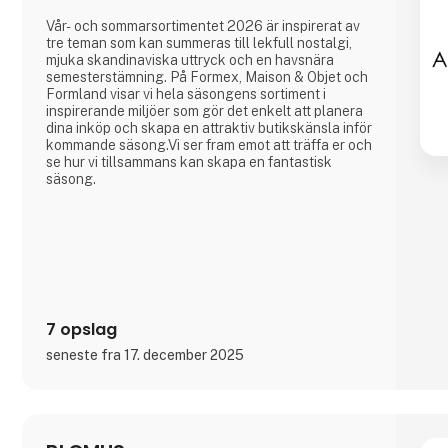
Vår- och sommarsortimentet 2026 är inspirerat av
tre teman som kan summeras till lekfull nostalgi,
mjuka skandinaviska uttryck och en havsnära
semesterstämning. På Formex, Maison & Objet och
Formland visar vi hela säsongens sortiment i
inspirerande miljöer som gör det enkelt att planera
dina inköp och skapa en attraktiv butikskänsla inför
kommande säsong.Vi ser fram emot att träffa er och
se hur vi tillsammans kan skapa en fantastisk
säsong.
7 opslag
seneste fra 17. december 2025