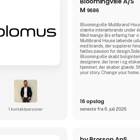
Bloomingville A/S
M
9686
Bloomingville Multibrand Hous
stærke interiørbrands under én
Med mange års erfaring har vi
Multibrand House løbende udvi
med brands, der supplerer hin
fælles passion for design.Sid
Bloomingville skabt boliginter
designere, der lever i og elske
hjemmet, der skaber glæde. Sha
your story. Change your home.
16 opslag
seneste fra 6. juli 2026
1 kontakt­personer
by Brorson ApS