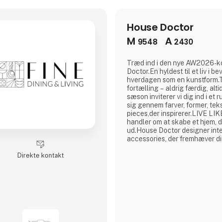
House Doctor
M
A
9548
2430
Træd ind i den nye AW2026-ko
Doctor.En hyldest til et liv i b
hverdagen som en kunstform.T
fortælling – aldrig færdig, alt
sæson inviterer vi dig ind i et 
sig gennem farver, former, tek
pieces,der inspirerer.LIVE L
handler om at skabe et hjem, de
ud.House Doctor designer inte
accessories, der fremhæver din
giver indretningen karakter. M
skandinaviske designtradition
Direkte kontakt
det let at sammensætte et uni
sortiment. Produkterne er ska