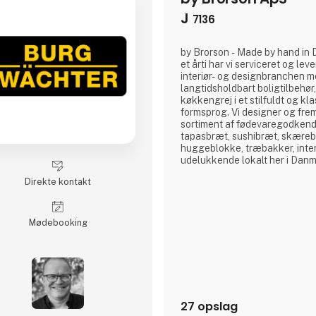
J
7136
by Brorson - Made by hand in Denmark. I mere end
et årti har vi serviceret og leve
interiør- og designbranchen m
langtidsholdbart boligtilbehør,
køkkengrej i et stilfuldt og kl
formsprog. Vi designer og frem
sortiment af fødevaregodkend
tapasbræt, sushibræt, skæreb
huggeblokke, træbakker, inter
udelukkende lokalt her i Danma
fra idé til færdigt produkt og de
Direkte kontakt
også efter ønsker og private 
vores stand i hal J 7136 og lad
leverandør af danske og bær
Møde­booking
27 opslag