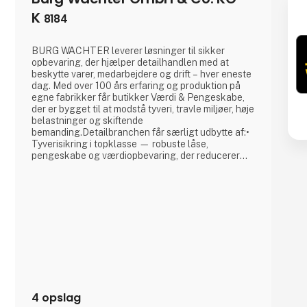
K
8184
BURG WÄCHTER leverer løsninger til sikker
opbevaring, der hjælper detailhandlen med at
beskytte varer, medarbejdere og drift – hver eneste
dag. Med over 100 års erfaring og produktion på
egne fabrikker får butikker Værdi & Pengeskabe,
der er bygget til at modstå tyveri, travle miljøer, høje
belastninger og skiftende
bemanding.Detailbranchen får særligt udbytte af:•
Tyverisikring i topklasse — robuste låse,
pengeskabe og værdiopbevaring, der reducerer
svind og øger trygheden.• Effektiv drift —
Værdiskabe med kode, nøgle eller fingerscan, der
er nemme for medarbejdere at bruge, selv i
spidsbelastninger.• Certificeret sikkerhed —
produkter, der
4 opslag