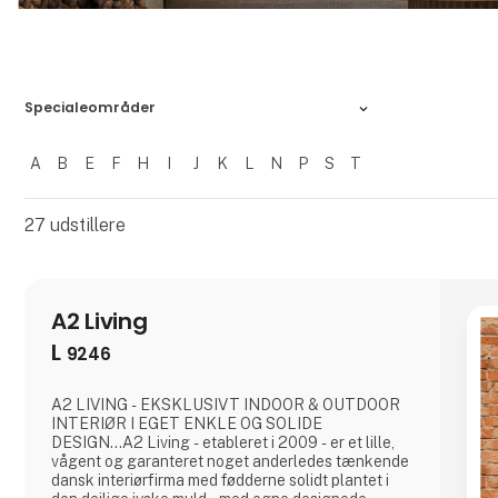
Specialeområder
A
B
E
F
H
I
J
K
L
N
P
S
T
Filtrer resultater
27
udstillere
A2 Living
L
9246
A2 LIVING - EKSKLUSIVT INDOOR & OUTDOOR
INTERIØR I EGET ENKLE OG SOLIDE
DESIGN...A2 Living - etableret i 2009 - er et lille,
vågent og garanteret noget anderledes tænkende
dansk interiørfirma med fødderne solidt plantet i