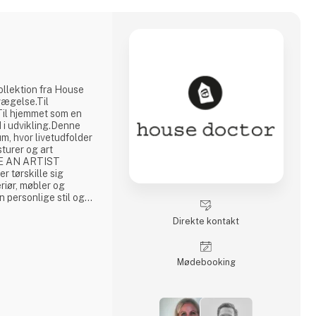
llektion fra House
evægelse.Til
il hjemmet som en
id i udvikling.Denne
rum, hvor livetudfolder
sturer og art
IKE AN ARTIST
r tørskille sig
riør, møbler og
 personlige stil og
ed rødder i den
 gør vores produkter
Direkte kontakt
kt og inspirerende
bt
Møde­booking