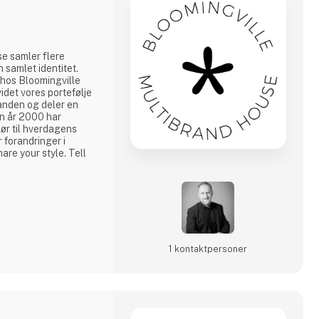
e samler flere
 samlet identitet.
 hos Bloomingville
det vores portefølje
anden og deler en
en år 2000 har
iør til hverdagens
r forandringer i
re your style. Tell
1 kontakt­personer