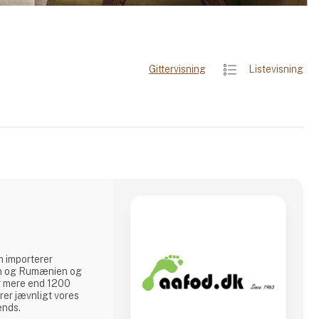
Gittervisning
Listevisning
m importerer
len og Rumænien og
ar mere end 1200
er jævnligt vores
ends.