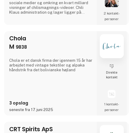
sociale medier og omkring en kvart milliard
visninger af chilismagnings-videoer. Chili
Klaus administration og lager ligger på
2 kontakt­
havnen, centralt midt i Aarhus C. Sortimentet
personer
er i løbet af 10 år vokset til flere hundrede
produkter, alle med chili som hovedingrediens
og hver med et lille vindstyrkenummer fra 1-
15. Chili Klaus eksporterer b.la. til
Chola
M
9838
Chola er et dansk firma der igennem 15 år har
arbejdet med vintage tekstiler og alpaka
håndstrik fra det bolivianske højland
Direkte
kontakt
3 opslag
1 kontakt­
seneste fra 17. juni 2025
personer
CRT Spirits ApS