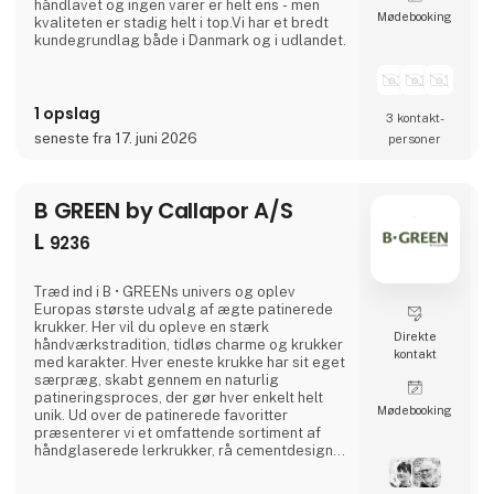
håndlavet og ingen varer er helt ens - men
Møde­booking
kvaliteten er stadig helt i top.Vi har et bredt
kundegrundlag både i Danmark og i udlandet.
1 opslag
3 kontakt­
seneste fra 17. juni 2026
personer
B GREEN by Callapor A/S
L
9236
Træd ind i B • GREENs univers og oplev
Europas største udvalg af ægte patinerede
krukker. Her vil du opleve en stærk
Direkte
håndværkstradition, tidløs charme og krukker
kontakt
med karakter. Hver eneste krukke har sit eget
særpræg, skabt gennem en naturlig
patineringsproces, der gør hver enkelt helt
Møde­booking
unik. Ud over de patinerede favoritter
præsenterer vi et omfattende sortiment af
håndglaserede lerkrukker, rå cementdesigns
samt elegante elementer i zink, jern og
cortenstål. Alt sammen med fokus på godt