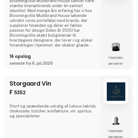
Bloomingville Multibrand House samler flere
stærke interiørbrands under én samlet
identitet. Med mange års erfaring har vi hos
Bloomingville Multibrand House løbende
udvidet vores portefølje med brands, der
supplerer hinanden og deler en fælles
passion for design.Siden år 2000 har
Bloomingville skabt boliginteriør til
hverdagens designere, der lever i og elsker
forandringer i hjemmet, der skaber glæde.
Share your style. Tell your story. Change your
home.
16 opslag
1 kontakt­
seneste fra 6. juli 2026
personer
Storgaard Vin
F
5352
Stort og spændende udvalg af luksus lakrids,
chokolade, bolcher, konfekture, vin. spiritus
og specialiteter.
1 kontakt­
personer