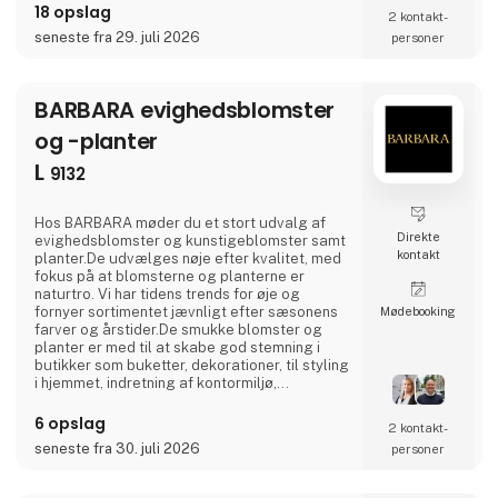
18 opslag
håndværk og kvalitet, fremstillet med respekt
2 kontakt­
for miljøet og menneskene bag.Er du til
seneste fra 29. juli 2026
personer
vintage, vil du elske vores samling af
autentiske fund fra franske skodde
BARBARA evighedsblomster
og -planter
L
9132
Hos BARBARA møder du et stort udvalg af
Direkte
evighedsblomster og kunstigeblomster samt
kontakt
planter.De udvælges nøje efter kvalitet, med
fokus på at blomsterne og planterne er
naturtro. Vi har tidens trends for øje og
fornyer sortimentet jævnligt efter sæsonens
Møde­booking
farver og årstider.De smukke blomster og
planter er med til at skabe god stemning i
butikker som buketter, dekorationer, til styling
i hjemmet, indretning af kontormiljø,
udsmykninger på messer eller til
arrangementer. BARBARA er et dansk
6 opslag
2 kontakt­
familiefirma som startede i 2011. I dag består
seneste fra 30. juli 2026
personer
firmaet af Malene Barbara som indehaver,
herudover er Mark Alexander tilknyttet som
sælger,med fokus på Sjælland