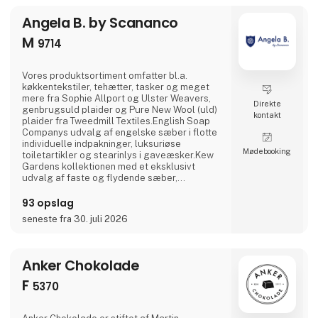
Angela B. by Scananco
M
9714
Vores produktsortiment omfatter bl.a.
køkkentekstiler, tehætter, tasker og meget
mere fra Sophie Allport og Ulster Weavers,
Direkte
genbrugsuld plaider og Pure New Wool (uld)
kontakt
plaider fra Tweedmill Textiles.English Soap
Companys udvalg af engelske sæber i flotte
individuelle indpakninger, luksuriøse
Møde­booking
toiletartikler og stearinlys i gaveæsker.Kew
Gardens kollektionen med et eksklusivt
udvalg af faste og flydende sæber,
håndcremer og håndrensere inspireret af
planternes duft og skønhed i Royal Botanic
93 opslag
Gardens i Kew, London.Fra Phoenox Textiles
seneste fra 30. juli 2026
har vi Hug Rugs vaskbare dørmåtter
fremstillet af genbrugsmateriale samt
Howler & Scratch måtter til kæledyr.Wren
Anker Chokolade
F
5370