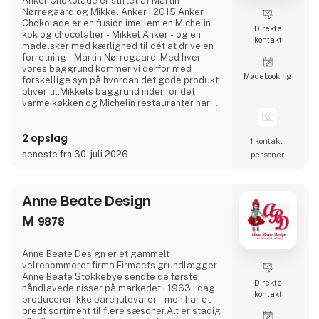
Anker Chokolade er stiftet af Martin
Nørregaard og Mikkel Anker i 2015.Anker
Chokolade er en fusion imellem en Michelin
Direkte
kok og chocolatier - Mikkel Anker - og en
kontakt
madelsker med kærlighed til dét at drive en
forretning - Martin Nørregaard. Med hver
vores baggrund kommer vi derfor med
Møde­booking
forskellige syn på hvordan det gode produkt
bliver til.Mikkels baggrund indenfor det
varme køkken og Michelin restauranter har
gjort at vi har en anden tilgang til normerne
indenfor smage i chokolade.Vi føler os ikke
2 opslag
begrænset af begrebet "sådan har man altid
1 kontakt­
gjort", men har tilladt os selv at tænke
seneste fra 30. juli 2026
personer
kreativt og udfordre de smage der
sædvanligvis findes i chokolade.
Anne Beate Design
M
9878
Anne Beate Design er et gammelt
velrenommeret firma.Firmaets grundlægger
Anne Beate Stokkebye sendte de første
Direkte
håndlavede nisser på markedet i 1963.I dag
kontakt
producerer ikke bare julevarer - men har et
bredt sortiment til flere sæsoner.Alt er stadig