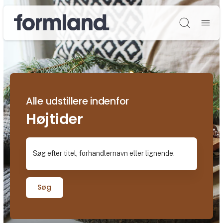
Søg
Alle udstillere indenfor
Højtider
Søg efter titel, forhandlernavn eller lignende.
Søg