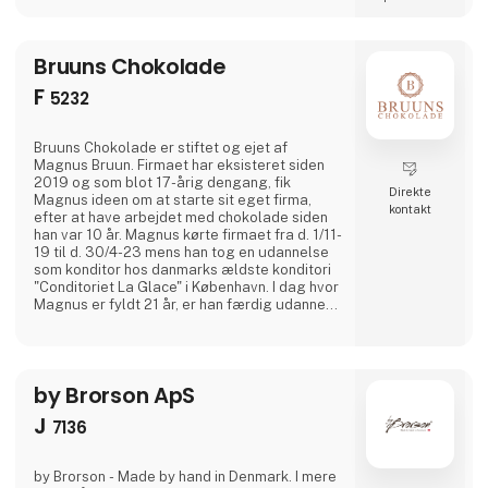
Bruuns Chokolade
F
5232
Bruuns Chokolade er stiftet og ejet af
Magnus Bruun. Firmaet har eksisteret siden
2019 og som blot 17-årig dengang, fik
Direkte
Magnus ideen om at starte sit eget firma,
kontakt
efter at have arbejdet med chokolade siden
han var 10 år. Magnus kørte firmaet fra d. 1/11-
19 til d. 30/4-23 mens han tog en udannelse
som konditor hos danmarks ældste konditori
"Conditoriet La Glace" i København. I dag hvor
Magnus er fyldt 21 år, er han færdig udannet
og åbnede sin første fysiske butik i Sorø d.
29/5-23 og sideløbende har han flere
forhandlere rundt om på Sjælland og Ærø.
by Brorson ApS
J
7136
by Brorson - Made by hand in Denmark. I mere