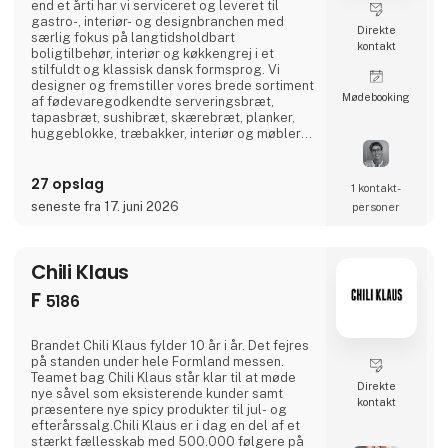
end et årti har vi serviceret og leveret til
gastro-, interiør- og designbranchen med
Direkte
særlig fokus på langtidsholdbart
kontakt
boligtilbehør, interiør og køkkengrej i et
stilfuldt og klassisk dansk formsprog. Vi
designer og fremstiller vores brede sortiment
Møde­booking
af fødevaregodkendte serveringsbræt,
tapasbræt, sushibræt, skærebræt, planker,
huggeblokke, træbakker, interiør og møbler
udelukkende lokalt her i Danmark.Der er kort
vej fra idé til færdigt produkt og derfor
27 opslag
fremstiller vi også efter ønsker og private
1 kontakt­
label.Besøg os på vores stand i hal J 7136 og
seneste fra 17. juni 2026
personer
lad os blive jeres nye leverandør af danske
og bæredyg
Chili Klaus
F
5186
Brandet Chili Klaus fylder 10 år i år. Det fejres
på standen under hele Formland messen.
Teamet bag Chili Klaus står klar til at møde
Direkte
nye såvel som eksisterende kunder samt
kontakt
præsentere nye spicy produkter til jul- og
efterårssalg.Chili Klaus er i dag en del af et
stærkt fællesskab med 500.000 følgere på