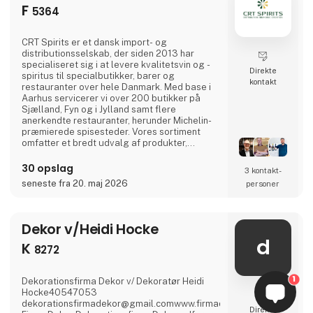
F
5364
CRT Spirits er et dansk import- og
distributionsselskab, der siden 2013 har
specialiseret sig i at levere kvalitetsvin og -
Direkte
spiritus til specialbutikker, barer og
kontakt
restauranter over hele Danmark. Med base i
Aarhus servicerer vi over 200 butikker på
Sjælland, Fyn og i Jylland samt flere
anerkendte restauranter, herunder Michelin-
præmierede spisesteder. Vores sortiment
omfatter et bredt udvalg af produkter,
herunder rom, whisky, cognac, armagnac,
grappa, vodka og gin. Vi er konstant på udkig
30 opslag
3 kontakt­
efter nye og unikke produkter fra hele
seneste fra 20. maj 2026
personer
verden, hvor pris og kvalitet går op i en højere
enhed, for at kunne tilbyde vores kunder det
bedste udvalg. Vi er ded
Dekor v/Heidi Hocke
d
K
8272
1
Dekorationsfirma Dekor v/ Dekoratør Heidi
Hocke40547053
dekorationsfirmadekor@gmail.comwww.firmadekor.dkInstagram:f
Direkte