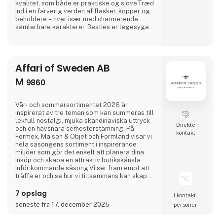
kvalitet, som både er praktiske og sjove.Træd
ind i en farverig verden af flasker, kopper og
beholdere – hver især med charmerende,
samlerbare karakterer. Besties er legesyge,
søde og uimodståeligt elskelige og bringer
glæde til både børn og voksne.Og lige når du
tror, du har set det hele, overrasker Asobu
dig igen – med nye designs, nye karakterer
Affari of Sweden AB
og skønne detaljer, der gør hver eneste slurk
lidt sjovere. Uanset om du
M
9860
Vår- och sommarsortimentet 2026 är
inspirerat av tre teman som kan summeras till
lekfull nostalgi, mjuka skandinaviska uttryck
Direkte
och en havsnära semesterstämning. På
kontakt
Formex, Maison & Objet och Formland visar vi
hela säsongens sortiment i inspirerande
miljöer som gör det enkelt att planera dina
inköp och skapa en attraktiv butikskänsla
inför kommande säsong.Vi ser fram emot att
träffa er och se hur vi tillsammans kan skapa
en fantastisk säsong.
7 opslag
1 kontakt­
seneste fra 17. december 2025
personer