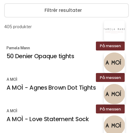
Filtrér resultater
405
produkter
På messen
Pamela Mann
50 Denier Opaque tights
På messen
A MOÌ
A MOÌ - Agnes Brown Dot Tights
På messen
A MOÌ
A MOÌ - Love Statement Sock