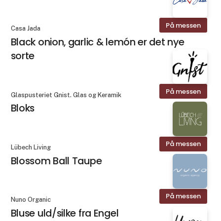
På messen
Casa Jada
Black onion, garlic & lemón er det nye
sorte
På messen
Glaspusteriet Gnist. Glas og Keramik
Bloks
På messen
Lübech Living
Blossom Ball Taupe
På messen
Nuno Organic
Bluse uld/silke fra Engel