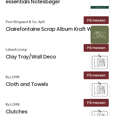
essentials Notesbøger
På messen
Povl Klitgaard & Co. ApS
Clairefontaine Scrap Album Kraft Wire
På messen
Lübech Living
Clay Tray/Wall Deco
På messen
By LOHN
Cloth and Towels
På messen
By LOHN
Clutches