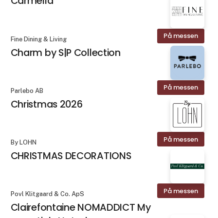
Carmella
På messen
Fine Dining & Living
Charm by S|P Collection
På messen
Parlebo AB
Christmas 2026
På messen
By LOHN
CHRISTMAS DECORATIONS
På messen
Povl Klitgaard & Co. ApS
Clairefontaine NOMADDICT My