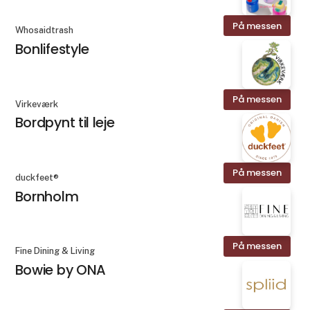
På messen
Whosaidtrash
Bonlifestyle
På messen
Virkeværk
Bordpynt til leje
På messen
duckfeet®
Bornholm
På messen
Fine Dining & Living
Bowie by ONA