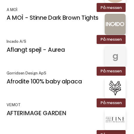
På messen
A MOÌ
A MOÌ - Stinne Dark Brown Tights
På messen
Incado A/S
Aflangt spejl - Aurea
g
På messen
Gorridsen Design ApS
Afrodite 100% baby alpaca
På messen
VEMOT
AFTERIMAGE GARDEN