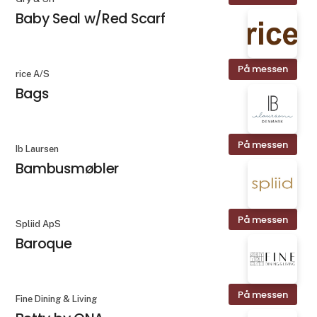
Baby Seal w/Red Scarf
På messen
rice A/S
Bags
På messen
Ib Laursen
Bambusmøbler
På messen
Spliid ApS
Baroque
På messen
Fine Dining & Living