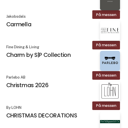
På messen
Jakobsdals
Carmella
På messen
Fine Dining & Living
Charm by S|P Collection
På messen
Parlebo AB
Christmas 2026
På messen
By LOHN
CHRISTMAS DECORATIONS