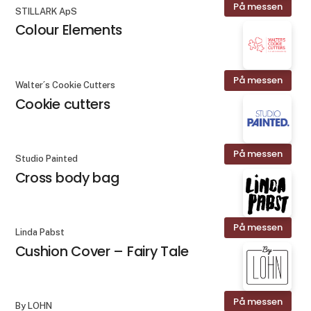
På messen
STILLARK ApS
Colour Elements
På messen
Walter´s Cookie Cutters
Cookie cutters
På messen
Studio Painted
Cross body bag
På messen
Linda Pabst
Cushion Cover – Fairy Tale
På messen
By LOHN