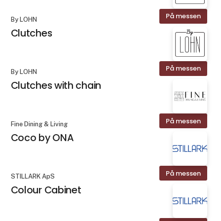
På messen
By LOHN
Clutches
På messen
By LOHN
Clutches with chain
På messen
Fine Dining & Living
Coco by ONA
På messen
STILLARK ApS
Colour Cabinet