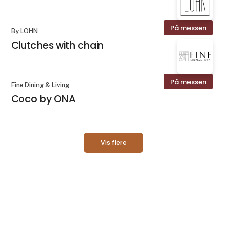
På messen
By LOHN
Clutches with chain
På messen
Fine Dining & Living
Coco by ONA
Vis flere