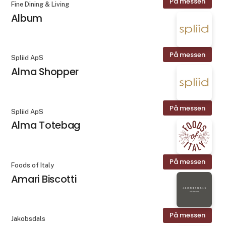
På messen
Fine Dining & Living
Album
På messen
Spliid ApS
Alma Shopper
På messen
Spliid ApS
Alma Totebag
På messen
Foods of Italy
Amari Biscotti
På messen
Jakobsdals