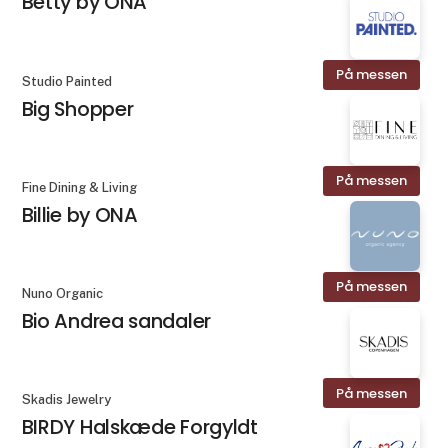
Betty by ONA
På messen
Studio Painted
Big Shopper
På messen
Fine Dining & Living
Billie by ONA
På messen
Nuno Organic
Bio Andrea sandaler
På messen
Skadis Jewelry
BIRDY Halskæde Forgyldt