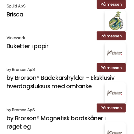
På messen
Spliid ApS
Brisca
På messen
Virkeværk
Buketter i papir
På messen
by Brorson ApS
by Brorson® Badekarshylder - Eksklusiv
hverdagsluksus med omtanke
På messen
by Brorson ApS
by Brorson® Magnetisk bordskåner i
røget eg