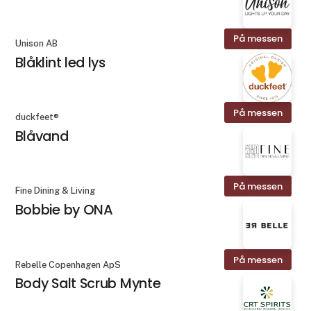
På messen
Unison AB
Blåklint led lys
På messen
duckfeet®
Blåvand
På messen
Fine Dining & Living
Bobbie by ONA
På messen
Rebelle Copenhagen ApS
Body Salt Scrub Mynte