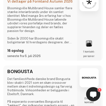
Vi deltager på Formland Autumn 2026
Bloomingville Multibrand House samler flere
stærke interiørbrands under én samlet
identitet. Med mange års erfaring har vi hos
Bloomingville Multibrand House løbende
udvidet vores portefølje med brands, der
supplerer hinanden og deler en fælles
passion for design.
Siden år 2000 har Bloomingville skabt
boliginteriør til hverdagens designere, der
lever i og elsker forandringer i hjemmet, der
skaber glæde. Share your style. Tell your
16 opslag
1 kontakt­
story. Change your home.
seneste fra 6. juli 2026
personer
BONGUSTA
Det familiestiftede danske brand Bongusta
blev skabt i 2021 som en skøn crossover
mellem skævt indretningsdesign og farverig
1
frottémode. Virksomheden er beliggende i
Ebeltoft, Danmark.
Direkte
På esperanto oversættes Bongusta til
kontakt
"lækkert", der indkapsler mærkets essens - en