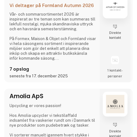
Vi deltager på Formland Autumn 2026
Vår- och sommarsortimentet 2026 är
inspirerat av tre teman som kan summeras till
lekfull nostalgi, mjuka skandinaviska uttryck
och en havsnära semesterstämning.
Direkte
kontakt
På Formex, Maison & Objet och Formland visar
vi hela säsongens sortiment i inspirerande
miljöer som gör det enkelt att planera dina
inköp och skapa en attraktiv butikskänsla
inför kommande säsong.
7 opslag
1 kontakt­
Vi ser fram emot att träffa er och se hur vi
seneste fra 17. december 2025
personer
tillsammans kan skapa en fantastisk säsong.
Amolia ApS
Upcycling er vores passion!
Hos Amolia upcycler vi tekstilaffald
indsamlet fra vaskerier rundt om i Danmark til
nye produkter som pudebetræk og tasker.
Direkte
Vi sorterer manuelt igennem hvert stykke i
kontakt