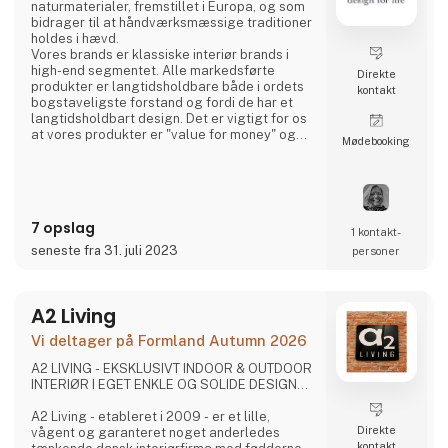
naturmaterialer, fremstillet i Europa, og som
bidrager til at håndværksmæssige traditioner
holdes i hævd.
Vores brands er klassiske interiør brands i
high-end segmentet. Alle markedsførte
Direkte
produkter er langtidsholdbare både i ordets
kontakt
bogstaveligste forstand og fordi de har et
langtidsholdbart design. Det er vigtigt for os
at vores produkter er "value for money" og
Møde­booking
bliver et kært eje for forbrugeren i mange år.
Vi er agenter for LovelyLinen, Skovshoved
Møbelfabrik og Cloud7, og så er vi distributør
for Burel Mountain Originals.
7 opslag
1 kontakt­
seneste fra 31. juli 2023
personer
A2 Living
Vi deltager på Formland Autumn 2026
A2 LIVING - EKSKLUSIVT INDOOR & OUTDOOR
INTERIØR I EGET ENKLE OG SOLIDE DESIGN...
A2 Living - etableret i 2009 - er et lille,
Direkte
vågent og garanteret noget anderledes
kontakt