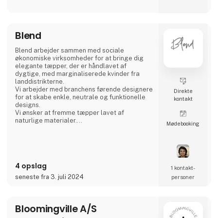
Blend
Blend arbejder sammen med sociale
økonomiske virksomheder for at bringe dig
elegante tæpper, der er håndlavet af
dygtige, med marginaliserede kvinder fra
landdistrikterne.
Vi arbejder med branchens førende designere
Direkte
for at skabe enkle, neutrale og funktionelle
kontakt
designs.
Vi ønsker at fremme tæpper lavet af
naturlige materialer.
Møde­booking
Vores tæpper er certificeret af Good Weave +
Rugmark (fri for børnearbejde), SA8000
(sikrer individuelle rettigheder) og STANDARD
100 BY OEKO-TEX.
4 opslag
Produktionsmodellerne i vores
1 kontakt­
højkvalitetshåndværk tilbyder
seneste fra 3. juli 2024
personer
reproducerbare metoder, som imødekommer
nutidens krav om en mere bæredygtig og
inkluderende økonomisk vækst.
Bloomingville A/S