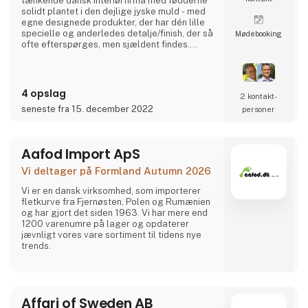
tænkende dansk interiørfirma med fødderne
solidt plantet i den dejlige jyske muld - med
egne designede produkter, der har dén lille
specielle og anderledes detalje/finish, der så
Møde­booking
ofte efterspørges, men sjældent findes.
Det er spændende og gennemtænkte varer, i
et rustikt, råt og enkelt nordisk design. Det er
solide og gedigne produkter, som A2 Living
sætter en ære i at lægge navn til - kort sagt,
4 opslag
2 kontakt­
dansk design der holder…
seneste fra 15. december 2022
personer
A2 Livings markante - og til tider ganske
store - p
Aafod Import ApS
Vi deltager på Formland Autumn 2026
Vi er en dansk virksomhed, som importerer
fletkurve fra Fjernøsten, Polen og Rumænien
og har gjort det siden 1963. Vi har mere end
1200 varenumre på lager og opdaterer
jævnligt vores vare sortiment til tidens nye
trends.
Affari of Sweden AB