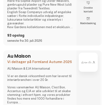
mere fra Sophie Allport og Ulster Weavers,
genbrugsuld plaider og Pure New Wool (uld)
Direkte
plaider fra Tweedmill Textiles.
kontakt
English Soap Companys udvalg af engelske
sæber i flotte individuelle indpakninger,
luksuriøse toiletartikler og stearinlys i
gaveæsker.
Møde­booking
Kew Gardens kollektionen med et eksklusivt
udvalg af faste og flydende sæber,
håndcremer og håndrensere inspireret af
93 opslag
planternes duft og skønhed i Royal Botanic
seneste fra 30. juli 2026
Gardens i Kew, London.
Fra Phoenox Textiles har vi Hug Rugs
vaskbare dørmåtter fremstillet af
genbrugsmateriale samt Howler & Scratch
Au Maison
måtter til kæledy
Vi deltager på Formland Autumn 2026
AU Maison & EJA International
Vi er en dansk virksomhed som har leveret til
interiørbranchen i over 20 år.
Vores varemærker AU Maison, C'est Bon,
Accantus og EJA er alle udviklet til at skabe
stemning i ethvert hjem, og vores produkter
findes hos mere end 1000 forhandlere i
Europa.